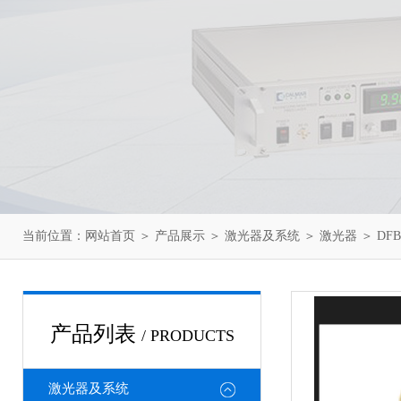
当前位置：
网站首页
＞
产品展示
＞
激光器及系统
＞
激光器
＞ DFB
产品列表
/ PRODUCTS
激光器及系统