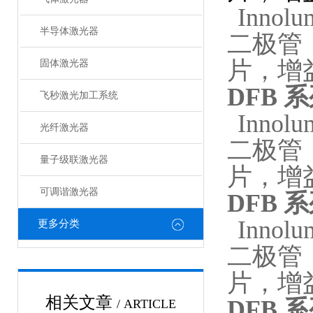
Innolu
半导体激光器
二极管
片，增
固体激光器
DFB
系
飞秒激光加工系统
Innolu
光纤激光器
二极管
量子级联激光器
片，增
可调谐激光器
DFB
系
Innolu
更多分类
二极管
片，增
相关文章
DFB
系
/ ARTICLE