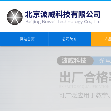
网站首页
公司简介
产