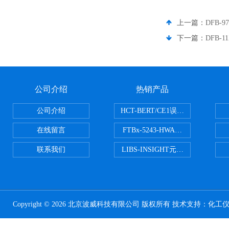
上一篇：
DFB-
下一篇：
DFB-
公司介绍
热销产品
公司介绍
HCT-BERT/CE1误码测试仪
在线留言
FTBx-5243-HWA光谱分析仪
联系我们
LIBS-INSIGHT元素光谱分析仪
Copyright © 2026 北京波威科技有限公司 版权所有 技术支持：
化工