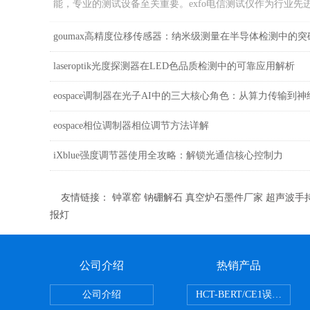
能，专业的测试设备至关重要。exfo电信测试仪作为行业先进的
laseroptik光度探测器在LED色品质检测中的可靠应用解析
eospace相位调制器相位调节方法详解
iXblue强度调节器使用全攻略：解锁光通信核心控制力
友情链接：
钟罩窑
钠硼解石
真空炉石墨件厂家
超声波手
报灯
公司介绍
热销产品
公司介绍
HCT-BERT/CE1误码测试