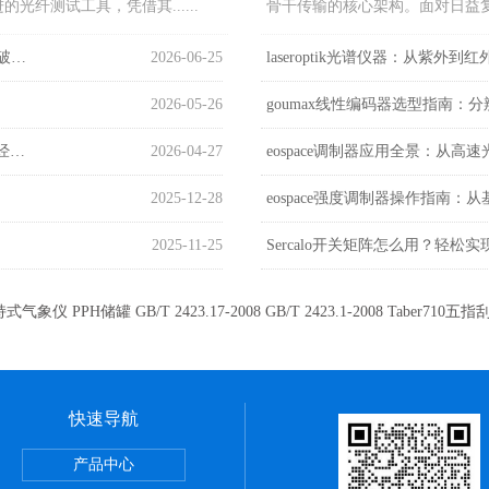
光纤测试工具，凭借其......
骨干传输的核心架构。面对日益复杂
goumax高精度位移传感器：纳米级测量在半导体检测中的突破应用
2026-06-25
laseroptik光谱仪器：从紫
2026-05-26
goumax线性编码器选型指南：
eospace调制器在光子AI中的三大核心角色：从算力传输到神经形态计算
2026-04-27
eospace调制器应用全景：从
2025-12-28
eospace强度调制器操作指南
2025-11-25
Sercalo开关矩阵怎么用？轻松
持式气象仪
PPH储罐
GB/T 2423.17-2008
GB/T 2423.1-2008
Taber710五
快速导航
仪
产品中心