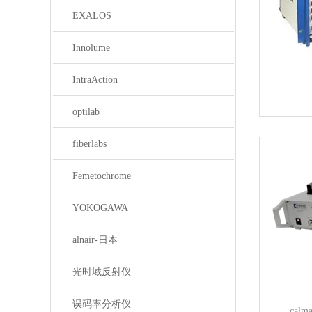
EXALOS
Innolume
IntraAction
optilab
fiberlabs
Femetochrome
YOKOGAWA
alnair-日本
光时域反射仪
误码率分析仪
cal