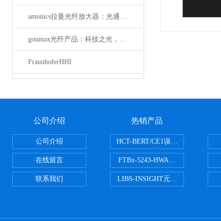
amonics拉曼光纤放大器：光通信领域的新星
goumax光纤产品：科技之光，照亮光通信未来
FraunhoferHHI
公司介绍
热销产品
公司介绍
HCT-BERT/CE1误码测试仪
在线留言
FTBx-5243-HWA光谱分析仪
联系我们
LIBS-INSIGHT元素光谱分析仪