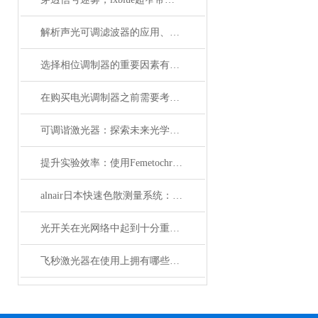
解析声光可调滤波器的应用、原理以及使用特点
选择相位调制器的重要因素有哪些？你清楚吗？
在购买电光调制器之前需要考虑许多性质
可调谐激光器：探索未来光学应用的无限可能
提升实验效率：使用Femetochrome快速扫描自相关仪的优势
alnair日本快速色散测量系统：精准捕捉光学世界的瞬息万变
光开关在光网络中起到十分重要的作用
飞秒激光器在使用上拥有哪些特点？