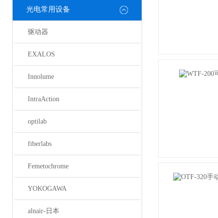
光电常用设备
驱动器
EXALOS
Innolume
IntraAction
optilab
fiberlabs
Femetochrome
YOKOGAWA
alnair-日本