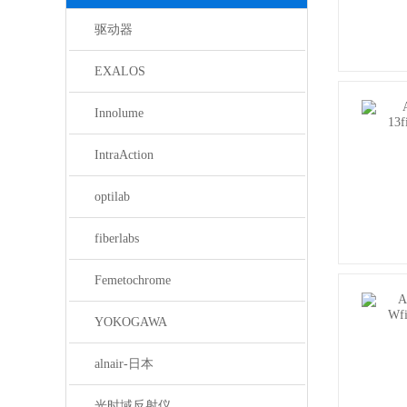
驱动器
EXALOS
Innolume
IntraAction
optilab
fiberlabs
Femetochrome
YOKOGAWA
alnair-日本
光时域反射仪