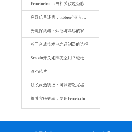
Femetochrome自相关仪超短脉冲测量的“时间显微镜”
穿透信号迷雾，ixblue超窄带宽滤波器如何重塑精密光学通信边界
光电探测器：烟感与温感的双重角色
相干合成技术电光调制器的选择
Sercalo开关矩阵怎么用？轻松实现光路智能切换
液态镜片
波长灵活调控：可调谐激光器在WDM系统中的应用解析
提升实验效率：使用Femetochrome快速扫描自相关仪的优势