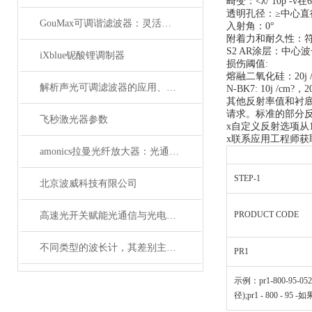
畸变：<λ/ 10p -v在6
透明孔径：≥中心直
GouMax可调谐滤波器：灵活性与性能的结合
入射角：0°
附着力和耐久性：符合M
S2 AR涂层：中心波长
iXblue铌酸锂调制器
损伤阈值:
熔融二氧化硅：20j /cm
解析声光可调滤波器的应用、原理以及使用特点
N-BK7: 10j /cm?，20
其他反射率值和衬
请求。标准的部分反
飞秒激光器参数
x自定义反射选项从1
x联系应用工程师获
amonics拉曼光纤放大器：光通信领域的新星
STEP-1
北京波威科技有限公司
PRODUCT CODE
高速光开关赋能光通信与光电融合的关键技术
不同类型的波长计，其差别主要体现在以下这些地方
PR1
示例：pr1-800-95-0525
径);pr1 - 800 - 95 