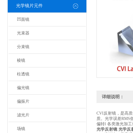
光学镜片元件
凹面镜
光束器
分束镜
棱镜
柱透镜
偏光镜
详细说明：
偏振片
CVI反射镜，是高
滤光片
质。光学误差RMS
偏转l 各类激光加
场镜
光学反射镜
光学反