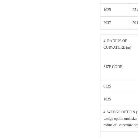
1025
25.
2037
50.
4. RADIUS OF
CURVATURE (m)
SIZE CODE
0525
1025
4. WEDGE OPTION (f
wedge option omit size
radius of curvature op