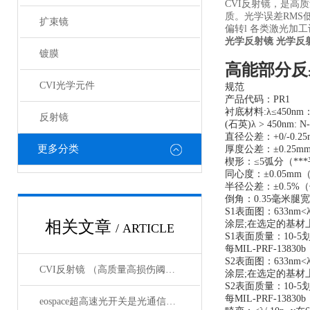
CVI反射镜，是高
质。光学误差RMS
扩束镜
偏转l 各类激光加
光学反射镜
光学反
镀膜
高能部分反
CVI光学元件
规范
产品代码：PR1
衬底材料:λ≤450nm：
反射镜
(石英)λ > 450nm: N
直径公差：+0/-0.25
更多分类
厚度公差：±0.25m
楔形：≤5弧分（**
同心度：±0.05m
半径公差：±0.5%
倒角：0.35毫米腿宽
S1表面图：633nm<λ/ 
相关文章
涂层;在选定的基材
/ ARTICLE
S1表面质量：10-5
每MIL-PRF-13830
S2表面图：633nm<λ/ 
CVI反射镜 （高质量高损伤阈值反射镜）产品介绍
涂层;在选定的基材
S2表面质量：10-5
每MIL-PRF-1383
eospace超高速光开关是光通信领域的革新之作