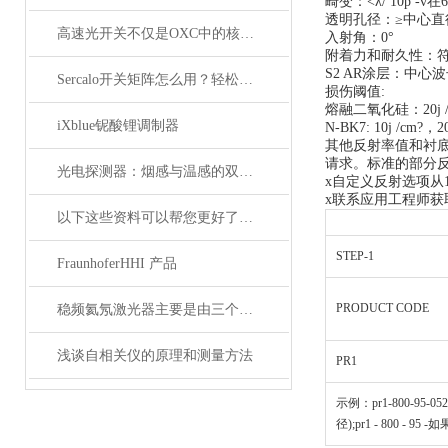
畸变：<λ/ 10p -v在6
透明孔径：≥中心直
高速光开关不仅是OXC中的核心器件，它还广泛应用于这些领域
入射角：0°
附着力和耐久性：符合M
S2 AR涂层：中心波长
Sercalo开关矩阵怎么用？轻松实现光路智能切换
损伤阈值:
熔融二氧化硅：20j /cm
iXblue铌酸锂调制器
N-BK7: 10j /cm?，20
其他反射率值和衬
请求。标准的部分反
光电探测器：烟感与温感的双重角色
x自定义反射选项从1
x联系应用工程师获
以下这些资料可以帮您更好了解偏振分析仪
STEP-1
FraunhoferHHI 产品
PRODUCT CODE
稳频氦氖激光器主要是由三个部分组成
浅谈自相关仪的原理和测量方法
PR1
示例：pr1-800-95-0525
径);pr1 - 800 - 95 