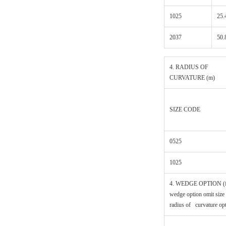
1025
25.
2037
50.
4. RADIUS OF
CURVATURE (m)
SIZE CODE
0525
1025
4. WEDGE OPTION (f
wedge option omit size
radius of curvature op