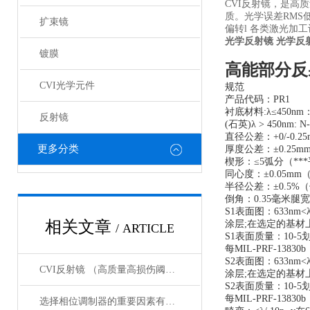
CVI反射镜，是高
质。光学误差RMS
扩束镜
偏转l 各类激光加
光学反射镜
光学反
镀膜
高能部分反
CVI光学元件
规范
产品代码：PR1
衬底材料:λ≤450nm：
反射镜
(石英)λ > 450nm: N
直径公差：+0/-0.25
更多分类
厚度公差：±0.25m
楔形：≤5弧分（**
同心度：±0.05m
半径公差：±0.5%
倒角：0.35毫米腿宽
S1表面图：633nm<λ/ 
相关文章
涂层;在选定的基材
/ ARTICLE
S1表面质量：10-5
每MIL-PRF-13830
S2表面图：633nm<λ/ 
CVI反射镜 （高质量高损伤阈值反射镜）产品介绍
涂层;在选定的基材
S2表面质量：10-5
每MIL-PRF-1383
选择相位调制器的重要因素有哪些？你清楚吗？