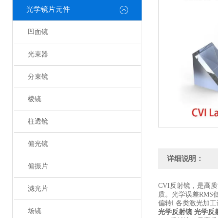
光学镜片元件
凹面镜
光束器
分束镜
棱镜
柱透镜
偏光镜
详细说明：
偏振片
CVI反射镜，是高
滤光片
质。光学误差RMS
偏转l 各类激光加
场镜
光学反射镜
光学反