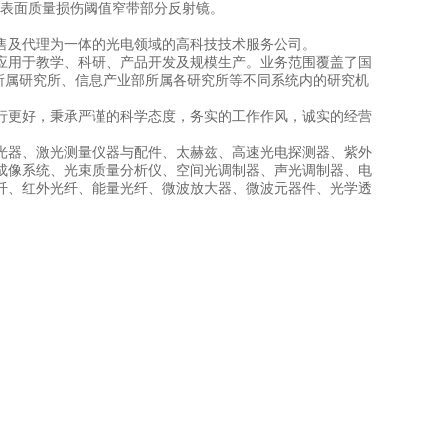
度表面质量损伤阈值窄带部分反射镜。
售及代理为一体的光电领域的高科技技术服务公司。
应用于教学、科研、产品开发及规模生产。业务范围覆盖了国
所属研究所、信息产业部所属各研究所等不同系统内的研究机
行更好，秉承严谨的科学态度，务实的工作作风，诚实的经营
光器、激光测量仪器与配件、太赫兹、高速光电探测器、紫外
成像系统、光束质量分析仪、空间光调制器、声光调制器、电
纤、红外光纤、能量光纤、微波放大器、微波元器件、光学透