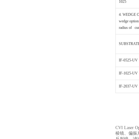
1025
4. WEDGE O
wedge option 
radius of cur
SUBSTRATE
IF-0525-UV
IF-1025-UV
IF-2037-UV
CVI Laser
棱镜、偏振
反射镜、滤