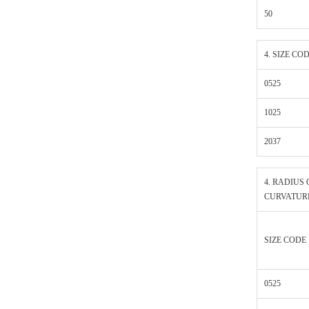
50
4. SIZE CO
0525
1025
2037
4. RADIUS 
CURVATURE
SIZE CODE
0525