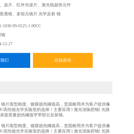
、波片、红外光波片、激光线超快元件
形透镜、多组元镜片 光学反射 镜
需求
-1030-99-0525-1.00CC
-------
射镜
CVI Laser Optics在中国、香港、中国台湾地区的总代，提
4-12-27
系我们
在线咨询
。镜片面型精度、镀膜损伤阈值高，坚固耐用并为客户提供
像
功率/高性能光学实验室的选择
！主要应用:l 激光谐振腔镜l 光路
度表面质量损伤阈值窄带部分反射镜。
。镜片面型精度、镀膜损伤阈值高，坚固耐用并为客户提供
像
功率/高性能光学实验室的选择
！主要应用:l 激光谐振腔镜l 光路