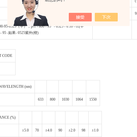
WAVELENGTH (nm)
(
800
9
-95-0525（平）；pr1 - 800 - 95 - 0525 - 0.10 - cc(半
00 - 95 -如果- 0525紫外(楔)
T CODE
 WAVELENGTH (nm)
633
800
1030
1064
1550
ANCE (%)
±5.0
70
±4.0
90
±2.0
98
±1.0