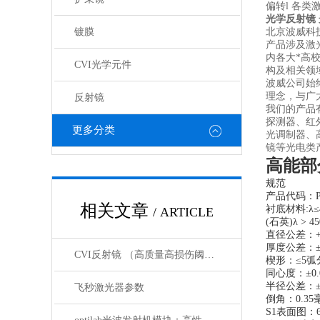
偏转l 各
光学反射镜
镀膜
北京波威科
产品涉及激
内各大*高
CVI光学元件
构及相关领
波威公司始
理念，与广
反射镜
我们的产品
探测器、红
更多分类
光调制器、
镜等光电类
高能部
规范
产品代码：P
相关文章
衬底材料:λ≤4
/ ARTICLE
(石英)λ > 45
直径公差：+0/
厚度公差：±0
CVI反射镜 （高质量高损伤阈值反射镜）产品介绍
楔形：≤5弧
同心度：±0
半径公差：±
飞秒激光器参数
倒角：0.3
S1表面图：633