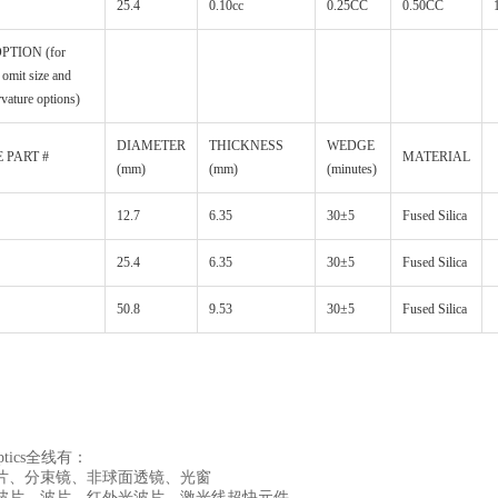
25.4
0.10cc
0.25CC
0.50CC
PTION (for
omit size and
vature options)
DIAMETER
THICKNESS
WEDGE
 PART #
MATERIAL
(mm)
(mm)
(minutes)
12.7
6.35
30±5
Fused Silica
25.4
6.35
30±5
Fused Silica
50.8
9.53
30±5
Fused Silica
 Optics全线有：
片、分束镜、非球面透镜、光窗
波片、波片、红外光波片、激光线超快元件