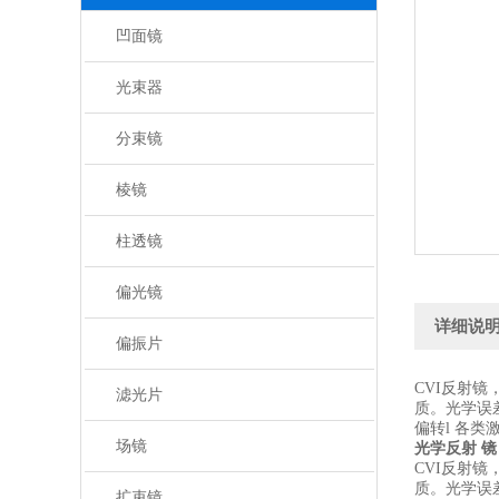
凹面镜
光束器
分束镜
棱镜
柱透镜
偏光镜
详细说
偏振片
CVI反射镜
滤光片
质。光学误差
偏转l 各
场镜
光学反射 镜
CVI反射镜
质。光学误差
扩束镜