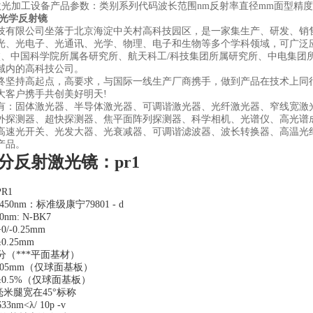
类激光加工设备产品参数：类别系列代码波长范围nm反射率直径mm面型精
光学反射镜
技有限公司坐落于北京海淀中关村高科技园区，是一家集生产、研发、销
光、光电子、光通讯、光学、物理、电子和生物等多个学科领域，可广泛
校、中国科学院所属各研究所、航天科工/科技集团所属研究所、中电集团
域内的高科技公司。
终坚持高起点，高要求，与国际一线生产厂商携手，做到产品在技术上同
大客户携手共创美好明天!
有：固体激光器、半导体激光器、可调谐激光器、光纤激光器、窄线宽激
外探测器、超快探测器、焦平面阵列探测器、科学相机、光谱仪、高光谱
高速光开关、光发大器、光衰减器、可调谐滤波器、波长转换器、高温光
产品。
分反射激光镜：pr1
R1
50nm：标准级康宁79801 - d
0nm: N-BK7
-0.25mm
.25mm
分（***平面基材）
.05mm（仅球面基板）
0.5%（仅球面基板）
5毫米腿宽在45°标称
nm<λ/ 10p -v