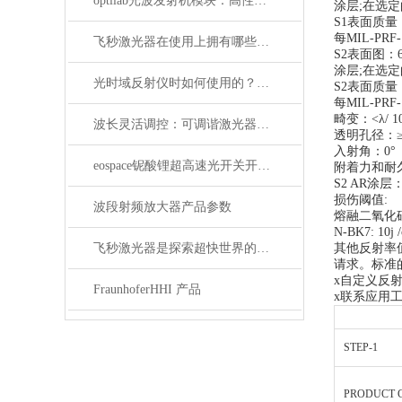
optilab光波发射机模块：高性能通信的核心组件
涂层;在选
S1表面质量：
每MIL-PRF-
飞秒激光器在使用上拥有哪些特点？
S2表面图：633
涂层;在选
光时域反射仪时如何使用的？使用时又要注意哪些事项？
S2表面质量：
每MIL-PRF
畸变：<λ/ 10
波长灵活调控：可调谐激光器在WDM系统中的应用解析
透明孔径：≥
入射角：0°
eospace铌酸锂超高速光开关开启通信新时代
附着力和耐久性
S2 AR涂层
损伤阈值:
波段射频放大器产品参数
熔融二氧化硅：20
N-BK7: 10j 
飞秒激光器是探索超快世界的利器
其他反射率
请求。标准
x自定义反射
FraunhoferHHI 产品
x联系应用
STEP-1
PRODUCT 