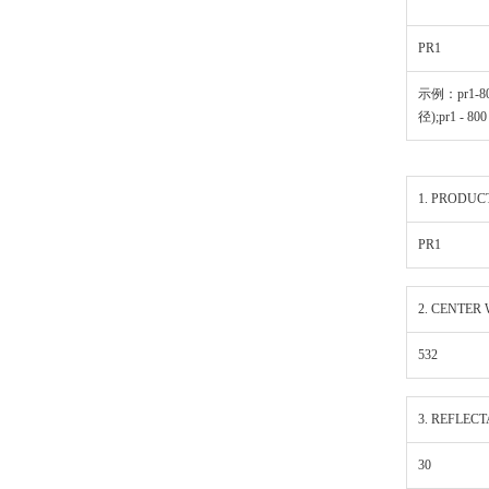
PR1
示例：pr1-800
径);pr1 - 8
1. PRODUC
PR1
2. CENTER
532
3. REFLECT
30