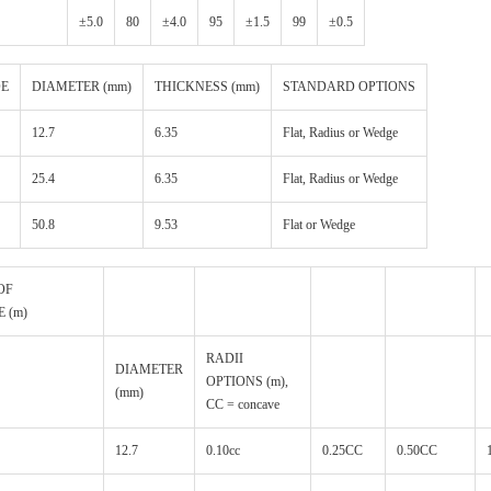
±5.0
80
±4.0
95
±1.5
99
±0.5
DE
DIAMETER (mm)
THICKNESS (mm)
STANDARD OPTIONS
12.7
6.35
Flat, Radius or Wedge
25.4
6.35
Flat, Radius or Wedge
50.8
9.53
Flat or Wedge
OF
 (m)
RADII
DIAMETER
OPTIONS (m),
(mm)
CC = concave
12.7
0.10cc
0.25CC
0.50CC