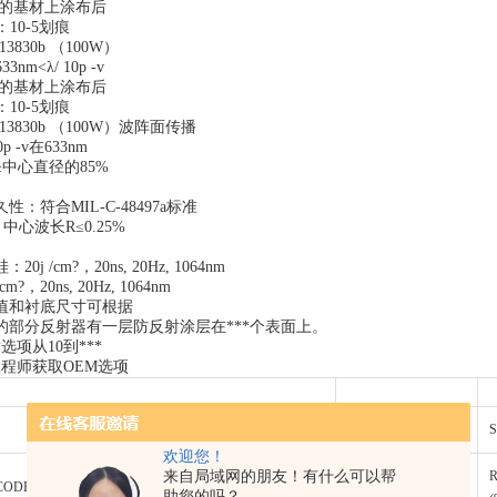
定的基材上涂布后
10-5划痕
13830b （100W）
nm<λ/ 10p -v
定的基材上涂布后
10-5划痕
-13830b （100W）波阵面传播
p -v在633nm
中心直径的85%
：符合MIL-C-48497a标准
：中心波长R≤0.25%
j /cm?，20ns, 20Hz, 1064nm
/cm?，20ns, 20Hz, 1064nm
值和衬底尺寸可根据
的部分反射器有一层防反射涂层在***个表面上。
选项从10到***
工程师获取OEM选项
STEP-2
S
欢迎您！
来自局域网的朋友！有什么可以帮
CENTER
CODE
助您的吗？