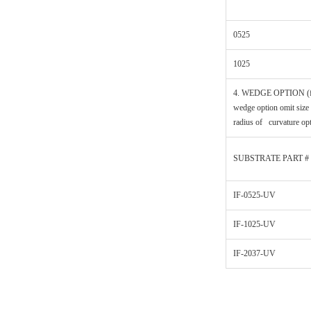
0525
1025
4. WEDGE OPTION (f
wedge option omit size
radius of curvature op
SUBSTRATE PART #
IF-0525-UV
IF-1025-UV
IF-2037-UV