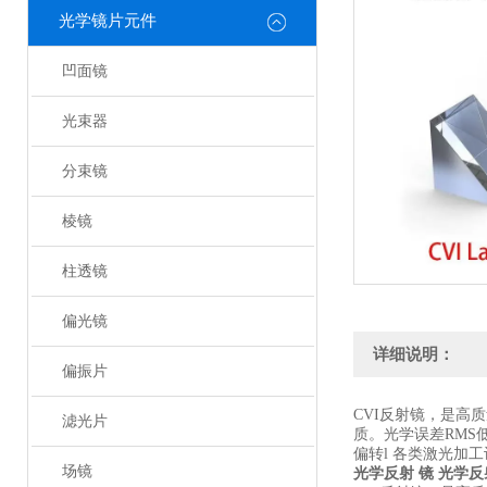
光学镜片元件
凹面镜
光束器
分束镜
棱镜
柱透镜
偏光镜
详细说明：
偏振片
CVI反射镜，是高
滤光片
质。光学误差RMS
偏转l 各类激光加
场镜
光学反射 镜
光学反