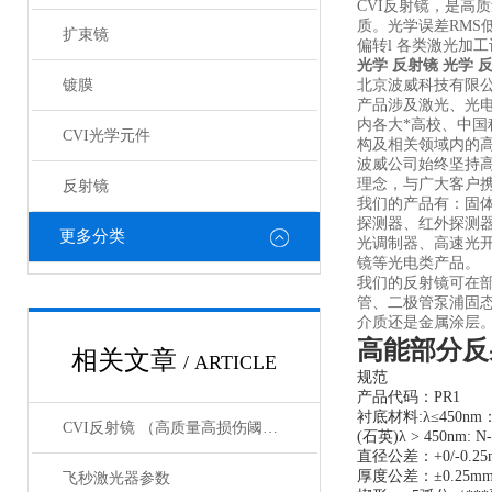
CVI反射镜，是高
质。光学误差RMS
扩束镜
偏转l 各类激光加
光学 反射镜
光学 
镀膜
北京波威科技有限
产品涉及激光、光
内各大*高校、中
CVI光学元件
构及相关领域内的
波威公司始终坚持
理念，与广大客户携
反射镜
我们的产品有：固
探测器、红外探测
更多分类
光调制器、高速光
镜等光电类产品。
我们的反射镜可在部
管、二极管泵浦固
介质还是金属涂层
高能部分反
相关文章
/ ARTICLE
规范
产品代码：PR1
衬底材料:λ≤450nm：
CVI反射镜 （高质量高损伤阈值反射镜）产品介绍
(石英)λ > 450nm: N
直径公差：+0/-0.25
厚度公差：±0.25m
飞秒激光器参数