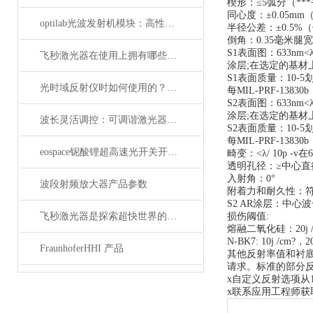
楔形：≤5弧分（**
同心度：±0.05m
optilab光波发射机模块：高性能通信的核心组件
半径公差：±0.5%
倒角：0.35毫米腿宽
S1表面图：633nm<λ/ 
飞秒激光器在使用上拥有哪些特点？
涂层;在选定的基材
S1表面质量：10-5
光时域反射仪时如何使用的？使用时又要注意哪些事项？
每MIL-PRF-13830
S2表面图：633nm<λ/ 
涂层;在选定的基材
波长灵活调控：可调谐激光器在WDM系统中的应用解析
S2表面质量：10-5
每MIL-PRF-1383
eospace铌酸锂超高速光开关开启通信新时代
畸变：<λ/ 10p -v在6
透明孔径：≥中心直
入射角：0°
波段射频放大器产品参数
附着力和耐久性：符合M
S2 AR涂层：中心波长
飞秒激光器是探索超快世界的利器
损伤阈值:
熔融二氧化硅：20j /cm
N-BK7: 10j /cm?，20
FraunhoferHHI 产品
其他反射率值和衬
请求。标准的部分反
x自定义反射选项从1
x联系应用工程师获