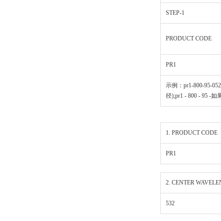
STEP-1
PRODUCT CODE
PR1
示例：pr1-800-95-0525
径);pr1 - 800 - 95 
1. PRODUCT CODE
PR1
2. CENTER WAVELE
532