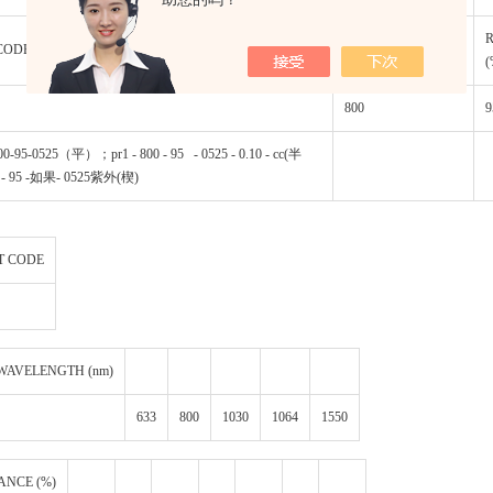
CENTER
CODE
WAVELENGTH (nm)
(
800
9
-95-0525（平）；pr1 - 800 - 95 - 0525 - 0.10 - cc(半
00 - 95 -如果- 0525紫外(楔)
T CODE
 WAVELENGTH (nm)
633
800
1030
1064
1550
ANCE (%)