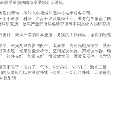
度表面质量损伤阈值窄带部分反射镜。
售及代理为一体的光电领域的高科技技术服务公司。
应用于教学、科研、产品开发及规模生产。业务范围覆盖了国
所属研究所、信息产业部所属各研究所等不同系统内的研究机
行更好，秉承严谨的科学态度，务实的工作作风，诚实的经营
光器、激光测量仪器与配件、太赫兹、高速光电探测器、紫外
成像系统、光束质量分析仪、空间光调制器、声光调制器、电
纤、红外光纤、能量光纤、微波放大器、微波元器件、光学透
限于：准分子、气体、Nd:YAG、Nd:YLF、激光二极
们的反射镜可以在深紫外线下使用，一直到红外线，无论是电
 反射镜