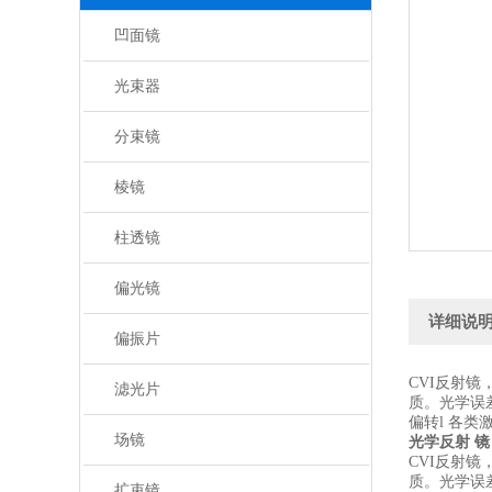
凹面镜
光束器
分束镜
棱镜
柱透镜
偏光镜
详细说
偏振片
CVI反射镜
滤光片
质。光学误差
偏转l 各
场镜
光学反射 镜
CVI反射镜
质。光学误差
扩束镜