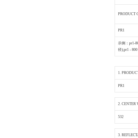
PRODUCT 
PR1
示例：pr1-800
径);pr1 - 8
1. PRODUC
PR1
2. CENTER
532
3. REFLECT