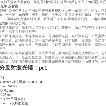
类激光加工设备产品参数：类别系列代码波长范围nm反射率直径mm面型精
光学 反射镜
技有限公司坐落于北京海淀中关村高科技园区，是一家集生产、研发、销
光、光电子、光通讯、光学、物理、电子和生物等多个学科领域，可广泛
校、中国科学院所属各研究所、航天科工/科技集团所属研究所、中电集团
域内的高科技公司。
终坚持高起点，高要求，与国际一线生产厂商携手，做到产品在技术上同
大客户携手共创美好明天!
有：固体激光器、半导体激光器、可调谐激光器、光纤激光器、窄线宽激
外探测器、超快探测器、焦平面阵列探测器、科学相机、光谱仪、高光谱
高速光开关、光发大器、光衰减器、可调谐滤波器、波长转换器、高温光
产品。
镜可在部分或高反射配置，窄或大带宽，并为特定的激光技术而设计。包括但不
泵浦固态；Ti：蓝宝石激光器。凭借令人印象深刻的反射涂层和基材，我
属涂层。我们的介电镜是专为使用激光级基板的高功率应用而设计的。光学
分反射激光镜：pr1
R1
50nm：标准级康宁79801 - d
0nm: N-BK7
-0.25mm
.25mm
分（***平面基材）
.05mm（仅球面基板）