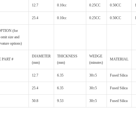
12.7
0.10cc
0.25CC
0.50CC
25.4
0.10cc
0.25CC
0.50CC
PTION (for
omit size and
vature options)
DIAMETER
THICKNESS
WEDGE
 PART #
MATERIAL
(mm)
(mm)
(minutes)
12.7
6.35
30±5
Fused Silica
25.4
6.35
30±5
Fused Silica
50.8
9.53
30±5
Fused Silica