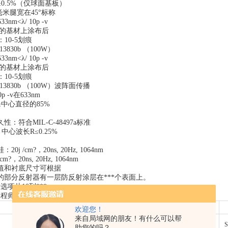
0.5%（仅球面基板）
5毫米腿宽在45°标称
nm<λ/ 10p -v
定的基材上涂布后
10-5划痕
13830b （100W）
nm<λ/ 10p -v
定的基材上涂布后
10-5划痕
-13830b （100W）波阵面传播
p -v在633nm
中心直径的85%
：符合MIL-C-48497a标准
：中心波长R≤0.25%
j /cm?，20ns, 20Hz, 1064nm
/cm?，20ns, 20Hz, 1064nm
值和衬底尺寸可根据
的部分反射器有一层防反射涂层在***个表面上。
选项从10到***
工程师获取OEM选项
欢迎您！
来自局域网的朋友！有什么可以帮
STEP-2
S
助您的吗？