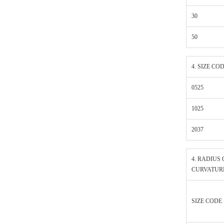
30
50
4. SIZE CO
0525
1025
2037
4. RADIUS 
CURVATURE
SIZE CODE