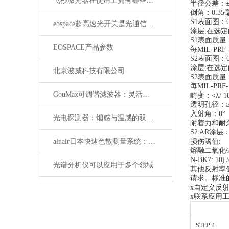
飞秒激光器在使用上拥有哪些特点？
半径公差：±
倒角：0.3
S1表面图：633
eospace超高速光开关是光通信领域的革新之作
涂层;在选
S1表面质量：
EOSPACE产品参数
每MIL-PRF-
S2表面图：633
涂层;在选
北京波威科技有限公司
S2表面质量：
每MIL-PRF
GouMax可调谐滤波器：灵活性与性能的结合
畸变：<λ/ 10
透明孔径：≥
入射角：0°
光电探测器：烟感与温感的双重角色
附着力和耐久性
S2 AR涂层
alnair日本快速色散测量系统：精准捕捉光学世界的瞬息万变
损伤阈值:
熔融二氧化硅：20
N-BK7: 10j 
光谱分析仪可以应用于多个领域
其他反射率
请求。标准
x自定义反射
x联系应用
STEP-1