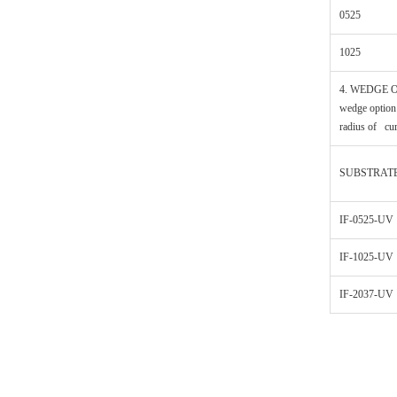
0525
1025
4. WEDGE O
wedge option 
radius of cur
SUBSTRATE
IF-0525-UV
IF-1025-UV
IF-2037-UV