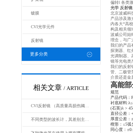
偏转l 各
光学 反射镜
镀膜
北京波威科
产品涉及激
内各大*高
CVI光学元件
构及相关领
波威公司始
理念，与广
反射镜
我们的产品
探测器、红
更多分类
光调制器、
镜等光电类
我们的反射
管、二极管
介质还是金
高能部
相关文章
/ ARTICLE
规范
产品代码：P
衬底材料:λ≤4
CVI反射镜 （高质量高损伤阈值反射镜）产品介绍
(石英)λ > 45
直径公差：+0/
厚度公差：±0
不同类型的波长计，其差别主要体现在以下这些地方
楔形：≤5弧
同心度：±0