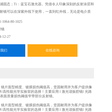
浦固态；Ti：蓝宝石激光器。凭借令人印象深刻的反射涂层和
射镜可以在深紫外线下使用，一直到红外线，无论是电介质
我们的介电镜是专为使用激光级基板的高功率应用而设计
-1064-80-1025
镜
射镜
4-12-27
系我们
在线咨询
。镜片面型精度、镀膜损伤阈值高，坚固耐用并为客户提供
像
功率/高性能光学实验室的选择
！主要应用:l 激光谐振腔镜l 光路
度表面质量损伤阈值窄带部分反射镜。
。镜片面型精度、镀膜损伤阈值高，坚固耐用并为客户提供
像
功率/高性能光学实验室的选择
！主要应用:l 激光谐振腔镜l 光路