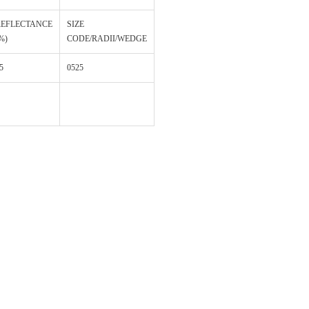
REFLECTANCE
SIZE
%)
CODE/RADII/WEDGE
5
0525