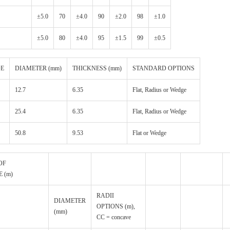
±5.0
70
±4.0
90
±2.0
98
±1.0
±5.0
80
±4.0
95
±1.5
99
±0.5
DE
DIAMETER (mm)
THICKNESS (mm)
STANDARD OPTIONS
12.7
6.35
Flat, Radius or Wedge
25.4
6.35
Flat, Radius or Wedge
50.8
9.53
Flat or Wedge
OF
 (m)
RADII
DIAMETER
OPTIONS (m),
(mm)
CC = concave