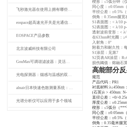
楔形：≤5弧分钟（
同心度：±0.05m
飞秒激光器在使用上拥有哪些特点？
半径公差：±0.5%
倒角：0.35mm腿宽
S1表面图：< λ/10 
eospace超高速光开关是光通信领域的革新之作
S2表面图：< λ/10 
透射波前变形：< λ/ 1
EOSPACE产品参数
在633nm时光圈：
入射角：0°
附着力和耐久性：每MIL
北京波威科技有限公司
S1涂层：见第7
S2页表AR涂层：R≤
GouMax可调谐滤波器：灵活性与性能的结合
损伤阈值：熔融石英：20 J/
高能部分反
光电探测器：烟感与温感的双重角色
规范
产品代码：PR1
衬底材料:λ≤450nm：
alnair日本快速色散测量系统：精准捕捉光学世界的瞬息万变
(石英)λ > 450nm: N
直径公差：+0/-0.25
光谱分析仪可以应用于多个领域
厚度公差：±0.25m
楔形：≤5弧分（**
同心度：±0.05m
半径公差：±0.5%
倒角：0.35毫米腿宽