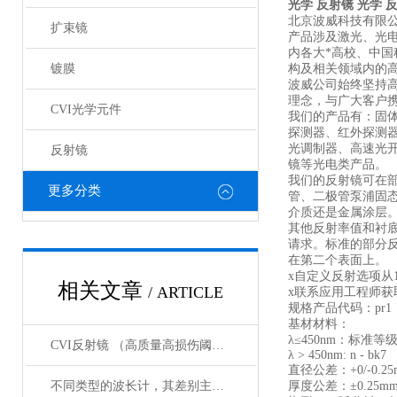
光学 反射镜
光学 
北京波威科技有限
扩束镜
产品涉及激光、光
内各大*高校、中
镀膜
构及相关领域内的
波威公司始终坚持
理念，与广大客户携
CVI光学元件
我们的产品有：固
探测器、红外探测
光调制器、高速光
反射镜
镜等光电类产品。
我们的反射镜可在部
更多分类
管、二极管泵浦固
介质还是金属涂层
其他反射率值和衬
请求。标准的部分
在第二个表面上。
x自定义反射选项从1
相关文章
/ ARTICLE
x联系应用工程师获
规格产品代码：pr1
基材材料：
λ≤450nm：标准等
CVI反射镜 （高质量高损伤阈值反射镜）产品介绍
λ > 450nm: n - bk7
直径公差：+0/-0.25
不同类型的波长计，其差别主要体现在以下这些地方
厚度公差：±0.25m