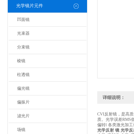
光学镜片元件
凹面镜
光束器
分束镜
棱镜
柱透镜
偏光镜
详细说明：
偏振片
CVI反射镜，是高
滤光片
质。光学误差RMS
偏转l 各类激光加
场镜
光学反射 镜
光学反