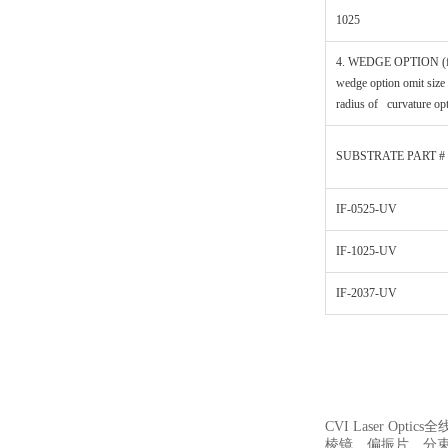
1025
4. WEDGE OPTION (f
wedge option omit size
radius of curvature op
SUBSTRATE PART #
IF-0525-UV
IF-1025-UV
IF-2037-UV
CVI Laser Optic
棱镜、偏振片、分