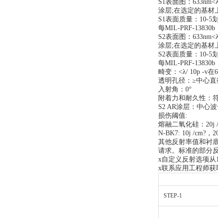
S1表面图：633nm<λ/ 
涂层;在选定的基材
S1表面质量：10-5
每MIL-PRF-13830
S2表面图：633nm<λ/ 
涂层;在选定的基材
S2表面质量：10-5
每MIL-PRF-1383
畸变：<λ/ 10p -v在6
透明孔径：≥中心直
入射角：0°
附着力和耐久性：符合M
S2 AR涂层：中心波长
损伤阈值:
熔融二氧化硅：20j /cm
N-BK7: 10j /cm?，20
其他反射率值和衬
请求。标准的部分反
x自定义反射选项从1
x联系应用工程师获
STEP-1