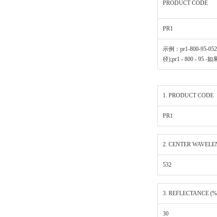
PRODUCT CODE
PR1
示例：pr1-800-95-0525
径);pr1 - 800 - 95 
1. PRODUCT CODE
PR1
2. CENTER WAVELE
532
3. REFLECTANCE (%
30