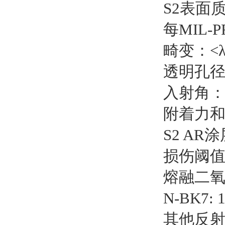
S2表面质
每MIL-
畸变：<λ/
透明孔径
入射角：
附着力和耐
S2 AR
损伤阈值
熔融二氧化硅
N-BK7: 1
其他反