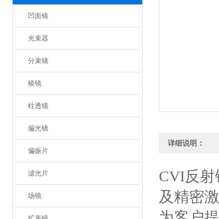
凹面镜
光束器
分束镜
棱镜
柱透镜
偏光镜
详细说明：
偏振片
CVI反
滤光片
及精密
场镜
为客户
扩束镜