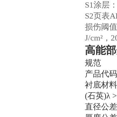
S1涂层
S2页表A
损伤阈值：熔
J/cm²，2
高能部
规范
产品代码
衬底材料:
(石英)λ >
直径公差：