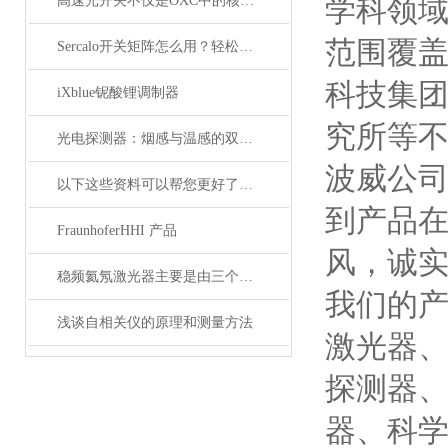
高速光开关不仅是OXC中的核心器件，它还广泛应用于这些领域
学科领
范围覆盖
Sercalo开关矩阵怎么用？轻松实现光路智能切换
科技集
iXblue铌酸锂调制器
究所等
光电探测器：烟感与温感的双重角色
波威公
以下这些资料可以帮您更好了解偏振分析仪
到产品
FraunhoferHHI 产品
风，诚实
稳频氦氖激光器主要是由三个部分组成
我们的
浅谈自相关仪的原理和测量方法
激光器
探测器
器、科