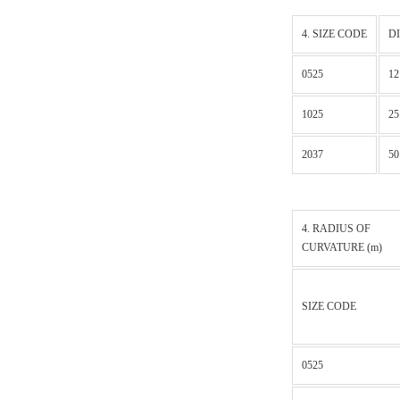
4. SIZE CODE
D
0525
12
1025
25
2037
50
4. RADIUS OF
CURVATURE (m)
SIZE CODE
0525