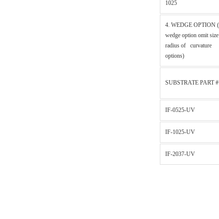
1025
4. WEDGE OPTION (
wedge option omit size
radius of curvature
options)
SUBSTRATE PART #
IF-0525-UV
IF-1025-UV
IF-2037-UV