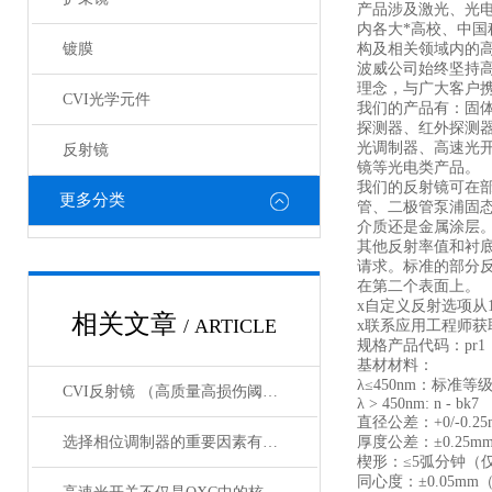
产品涉及激光、光
内各大*高校、中
镀膜
构及相关领域内的
波威公司始终坚持
理念，与广大客户携
CVI光学元件
我们的产品有：固
探测器、红外探测
光调制器、高速光
反射镜
镜等光电类产品。
我们的反射镜可在部
更多分类
管、二极管泵浦固
介质还是金属涂层
其他反射率值和衬
请求。标准的部分
在第二个表面上。
x自定义反射选项从1
相关文章
/ ARTICLE
x联系应用工程师获
规格产品代码：pr1
基材材料：
λ≤450nm：标准等
CVI反射镜 （高质量高损伤阈值反射镜）产品介绍
λ > 450nm: n - bk7
直径公差：+0/-0.25
选择相位调制器的重要因素有哪些？你清楚吗？
厚度公差：±0.25m
楔形：≤5弧分钟（
同心度：±0.05m