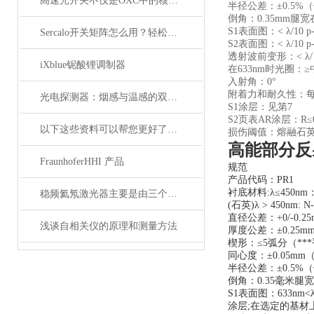
高速光开关不仅是OXC中的核心器件，它还广泛应用于这些领域
半径公差：±0.5%
倒角：0.35mm腿宽
S1表面图：< λ/10 
Sercalo开关矩阵怎么用？轻松实现光路智能切换
S2表面图：< λ/10 
透射波前变形：< λ/ 1
iXblue铌酸锂调制器
在633nm时光圈：
入射角：0°
附着力和耐久性：每MIL
光电探测器：烟感与温感的双重角色
S1涂层：见第7
S2页表AR涂层：R≤
以下这些资料可以帮您更好了解偏振分析仪
损伤阈值：熔融石英：20 J/
高能部分反
FraunhoferHHI 产品
规范
产品代码：PR1
衬底材料:λ≤450nm：
稳频氦氖激光器主要是由三个部分组成
(石英)λ > 450nm: N
直径公差：+0/-0.25
浅谈自相关仪的原理和测量方法
厚度公差：±0.25m
楔形：≤5弧分（**
同心度：±0.05m
半径公差：±0.5%
倒角：0.35毫米腿宽
S1表面图：633nm<λ/ 
涂层;在选定的基材