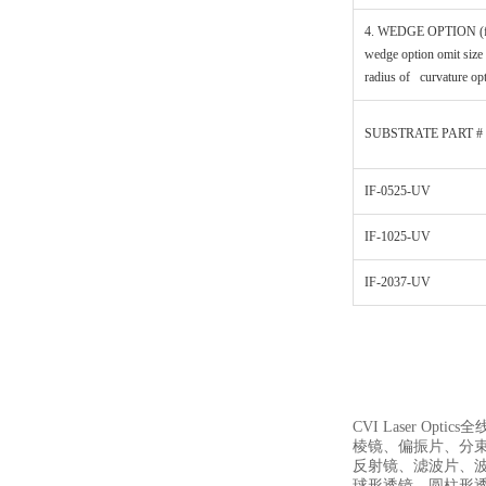
4. WEDGE OPTION (f
wedge option omit size
radius of curvature op
SUBSTRATE PART #
IF-0525-UV
IF-1025-UV
IF-2037-UV
CVI Laser Optic
棱镜、偏振片、分
反射镜、滤波片、
球形透镜、圆柱形透