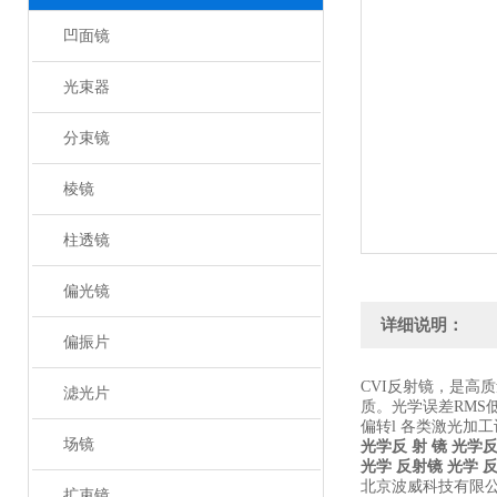
凹面镜
光束器
分束镜
棱镜
柱透镜
偏光镜
详细说明：
偏振片
CVI反射镜，是高
滤光片
质。光学误差RMS
偏转l 各类激光加
场镜
光学反 射 镜
光学反
光学 反射镜
光学 
北京波威科技有限
扩束镜