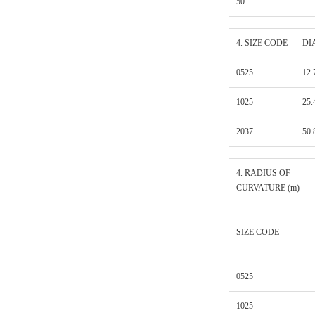
50
4. SIZE CODE
DI
0525
12.
1025
25.
2037
50.
4. RADIUS OF
CURVATURE (m)
SIZE CODE
0525
1025