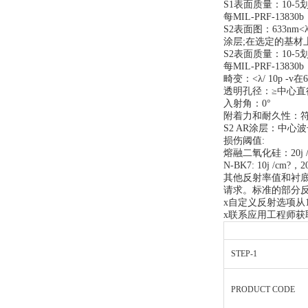
S1表面质量：10-5
每MIL-PRF-13830
S2表面图：633nm<λ/ 
涂层;在选定的基材
S2表面质量：10-5
每MIL-PRF-1383
畸变：<λ/ 10p -v在6
透明孔径：≥中心直
入射角：0°
附着力和耐久性：符合M
S2 AR涂层：中心波长
损伤阈值:
熔融二氧化硅：20j /cm
N-BK7: 10j /cm?，20
其他反射率值和衬
请求。标准的部分反
x自定义反射选项从1
x联系应用工程师获
STEP-1
PRODUCT CODE