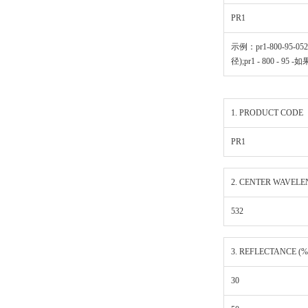
PR1
示例：pr1-800-95-0525
径);pr1 - 800 - 95 
1. PRODUCT CODE
PR1
2. CENTER WAVELE
532
3. REFLECTANCE (%
30