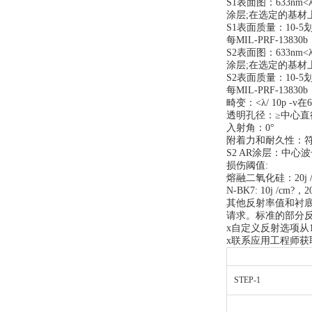
S1表面图：633nm<λ/ 
涂层;在选定的基材
S1表面质量：10-5
每MIL-PRF-13830
S2表面图：633nm<λ/ 
涂层;在选定的基材
S2表面质量：10-5
每MIL-PRF-1383
畸变：<λ/ 10p -v在6
透明孔径：≥中心直
入射角：0°
附着力和耐久性：符合M
S2 AR涂层：中心波长
损伤阈值:
熔融二氧化硅：20j /cm
N-BK7: 10j /cm?，20
其他反射率值和衬
请求。标准的部分反
x自定义反射选项从1
x联系应用工程师获
STEP-1