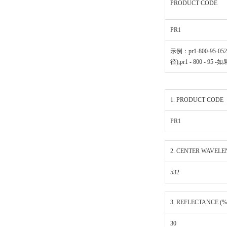
PRODUCT CODE
PR1
示例：pr1-800-95-0525
径);pr1 - 800 - 95 
1. PRODUCT CODE
PR1
2. CENTER WAVELE
532
3. REFLECTANCE (%
30