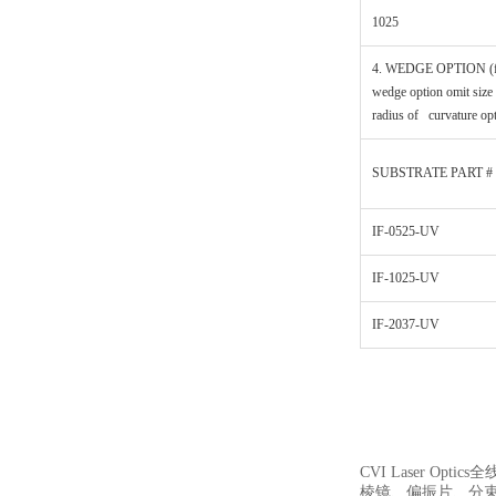
1025
4. WEDGE OPTION (f
wedge option omit size
radius of curvature op
SUBSTRATE PART #
IF-0525-UV
IF-1025-UV
IF-2037-UV
CVI Laser Optic
棱镜、偏振片、分