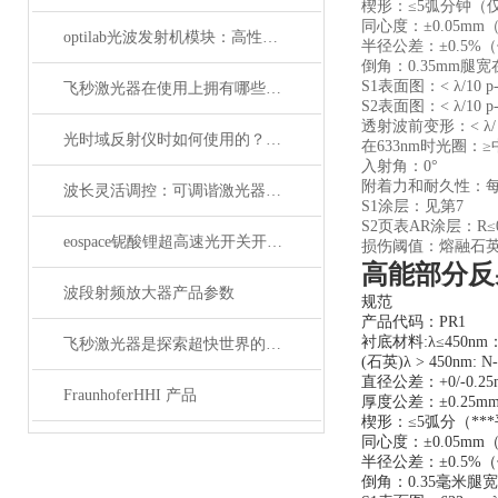
楔形：≤5弧分钟（
同心度：±0.05m
optilab光波发射机模块：高性能通信的核心组件
半径公差：±0.5%
倒角：0.35mm腿宽
S1表面图：< λ/10 
飞秒激光器在使用上拥有哪些特点？
S2表面图：< λ/10 
透射波前变形：< λ/ 1
光时域反射仪时如何使用的？使用时又要注意哪些事项？
在633nm时光圈：
入射角：0°
附着力和耐久性：每MIL
波长灵活调控：可调谐激光器在WDM系统中的应用解析
S1涂层：见第7
S2页表AR涂层：R≤
eospace铌酸锂超高速光开关开启通信新时代
损伤阈值：熔融石英：20 J/
高能部分反
波段射频放大器产品参数
规范
产品代码：PR1
衬底材料:λ≤450nm：
飞秒激光器是探索超快世界的利器
(石英)λ > 450nm: N
直径公差：+0/-0.25
FraunhoferHHI 产品
厚度公差：±0.25m
楔形：≤5弧分（**
同心度：±0.05m
半径公差：±0.5%
倒角：0.35毫米腿宽