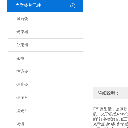
光学镜片元件
凹面镜
光束器
分束镜
棱镜
柱透镜
偏光镜
详细说明：
偏振片
CVI反射镜，是高
滤光片
质。光学误差RMS
偏转l 各类激光加
场镜
光学反 射 镜
光学反