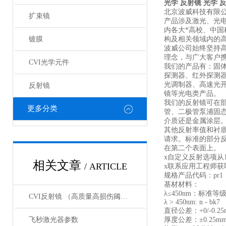
光学 反射镜
光学 
北京波威科技有限
扩束镜
产品涉及激光、光
内各大*高校、中
镀膜
构及相关领域内的
波威公司始终坚持
理念，与广大客户携
CVI光学元件
我们的产品有：固
探测器、红外探测
光调制器、高速光
反射镜
镜等光电类产品。
我们的反射镜可在部
更多分类
管、二极管泵浦固
介质还是金属涂层
其他反射率值和衬
请求。标准的部分
在第二个表面上。
x自定义反射选项从1
相关文章
/ ARTICLE
x联系应用工程师获
规格产品代码：pr1
基材材料：
λ≤450nm：标准等
CVI反射镜 （高质量高损伤阈值反射镜）产品介绍
λ > 450nm: n - bk7
直径公差：+0/-0.25
飞秒激光器参数
厚度公差：±0.25m