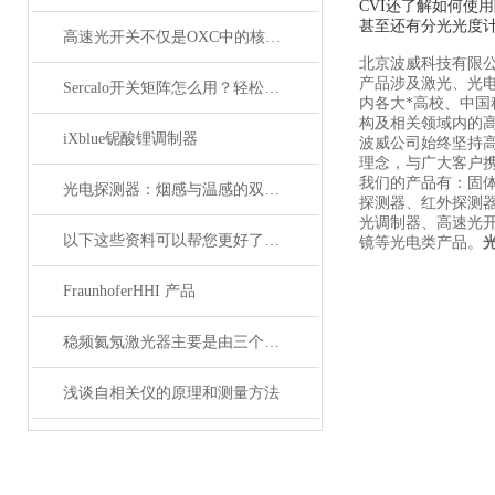
CVI还了解如何
甚至还有分光光度
高速光开关不仅是OXC中的核心器件，它还广泛应用于这些领域
北京波威科技有限
产品涉及激光、光
Sercalo开关矩阵怎么用？轻松实现光路智能切换
内各大*高校、中
构及相关领域内的
iXblue铌酸锂调制器
波威公司始终坚持
理念，与广大客户携
我们的产品有：固
光电探测器：烟感与温感的双重角色
探测器、红外探测
光调制器、高速光
以下这些资料可以帮您更好了解偏振分析仪
镜等光电类产品。
FraunhoferHHI 产品
稳频氦氖激光器主要是由三个部分组成
浅谈自相关仪的原理和测量方法