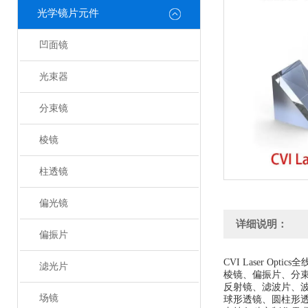
光学镜片元件
凹面镜
光束器
分束镜
棱镜
柱透镜
偏光镜
详细说明：
偏振片
CVI Laser Optic
滤光片
棱镜、偏振片、分
反射镜、滤波片、
场镜
球形透镜、圆柱形