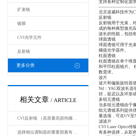
支持各种定制化需
------------------------
扩束镜
北京波威科技作为CV
反射镜
反射镜用于光束，
镀膜
成的每种典型激光应
波长的性能，包括电
CVI光学元件
球面透镜
球面透镜可用于光束聚
阈值光学器件。
反射镜
柱面透镜
柱面透镜在单个维度
更多分类
和平凹柱面镜片。
数需求。
波片
波片和偏振旋转器使
Nd：YAG双波长选
径，延迟以及环形
相关文章
/ ARTICLE
多组元透镜
当多组元透镜由于
组元透镜系列提供
量选项，可在UV至
CVI反射镜 （高质量高损伤阈值反射镜）产品介绍
滤波片
CVI Laser 
选择相位调制器的重要因素有哪些？你清楚吗？
有多种选择，从彩