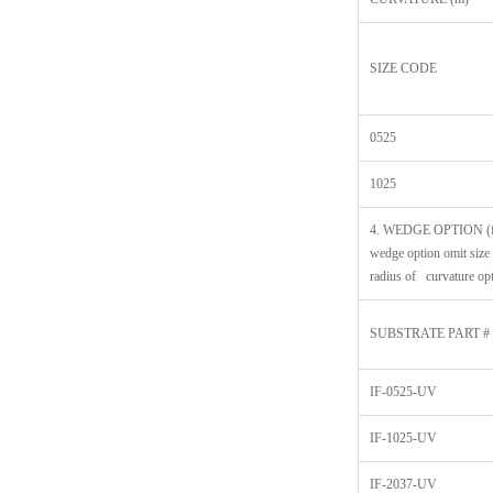
SIZE CODE
0525
1025
4. WEDGE OPTION (f
wedge option omit size
radius of curvature op
SUBSTRATE PART #
IF-0525-UV
IF-1025-UV
IF-2037-UV