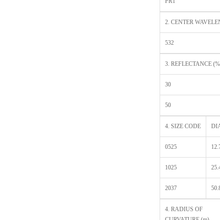
PR1
2. CENTER WAVELE
532
3. REFLECTANCE (%
30
50
4. SIZE CODE
DI
0525
12.
1025
25.
2037
50.
4. RADIUS OF
CURVATURE (m)