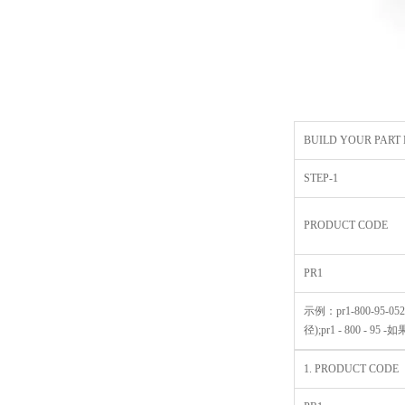
BUILD YOUR PART
STEP-1
PRODUCT CODE
PR1
示例：pr1-800-95-0525
径);pr1 - 800 - 95 
1. PRODUCT CODE