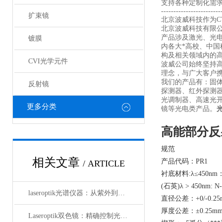
支持各种定制化需
------------------------
扩束镜
北京波威科技作为CV
北京波威科技有限
产品涉及激光、光
镀膜
内各大*高校、中
构及相关领域内的
CVI光学元件
波威公司始终坚持
理念，与广大客户携
我们的产品有：固
反射镜
探测器、红外探测
光调制器、高速光
更多分类
镜等光电类产品。
高能部分反
规范
相关文章
产品代码：PR1
/ ARTICLE
衬底材料:λ≤450nm：
(石英)λ > 450nm: N
laseroptik光谱仪器：从紫外到红外的精密光学测量解决方案
直径公差：+0/-0.25
厚度公差：±0.25m
Laseroptik双色镜：精确控制光的波长与功率