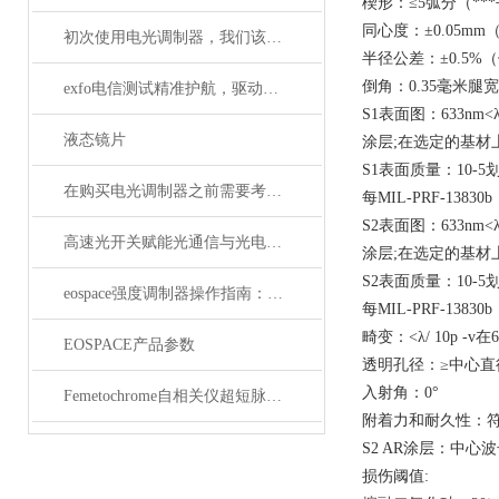
楔形：≤5弧分（**
同心度：±0.05m
初次使用电光调制器，我们该注意什么事项？
半径公差：±0.5%
倒角：0.35毫米腿宽
exfo电信测试精准护航，驱动通信网络高质量发展
S1表面图：633nm<λ/ 
液态镜片
涂层;在选定的基材
S1表面质量：10-5
在购买电光调制器之前需要考虑许多性质
每MIL-PRF-13830
S2表面图：633nm<λ/ 
高速光开关赋能光通信与光电融合的关键技术
涂层;在选定的基材
S2表面质量：10-5
eospace强度调制器操作指南：从基础到进阶的完整流程
每MIL-PRF-1383
畸变：<λ/ 10p -v在6
EOSPACE产品参数
透明孔径：≥中心直
入射角：0°
Femetochrome自相关仪超短脉冲测量的“时间显微镜”
附着力和耐久性：符合M
S2 AR涂层：中心波长
损伤阈值: