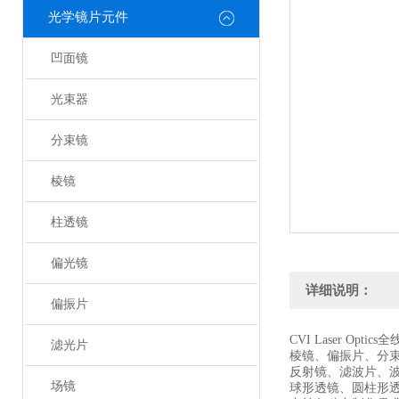
光学镜片元件
凹面镜
光束器
分束镜
棱镜
柱透镜
偏光镜
详细说明：
偏振片
CVI Laser Optic
滤光片
棱镜、偏振片、分
反射镜、滤波片、
场镜
球形透镜、圆柱形