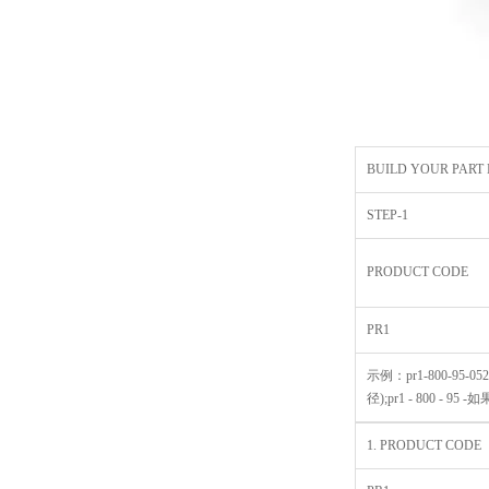
BUILD YOUR PART
STEP-1
PRODUCT CODE
PR1
示例：pr1-800-95-0525
径);pr1 - 800 - 95 
1. PRODUCT CODE