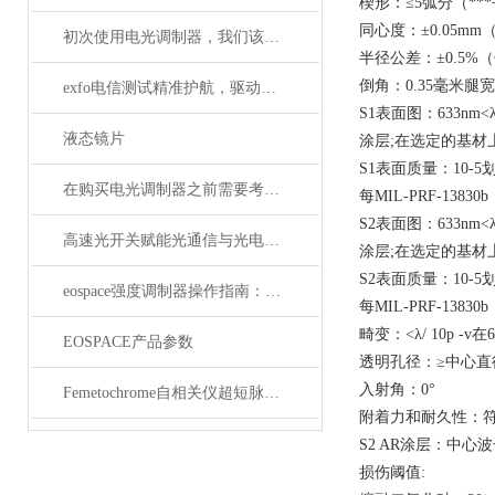
楔形：≤5弧分（**
同心度：±0.05m
初次使用电光调制器，我们该注意什么事项？
半径公差：±0.5%
倒角：0.35毫米腿宽
exfo电信测试精准护航，驱动通信网络高质量发展
S1表面图：633nm<λ/ 
液态镜片
涂层;在选定的基材
S1表面质量：10-5
在购买电光调制器之前需要考虑许多性质
每MIL-PRF-13830
S2表面图：633nm<λ/ 
高速光开关赋能光通信与光电融合的关键技术
涂层;在选定的基材
S2表面质量：10-5
eospace强度调制器操作指南：从基础到进阶的完整流程
每MIL-PRF-1383
畸变：<λ/ 10p -v在6
EOSPACE产品参数
透明孔径：≥中心直
入射角：0°
Femetochrome自相关仪超短脉冲测量的“时间显微镜”
附着力和耐久性：符合M
S2 AR涂层：中心波长
损伤阈值: