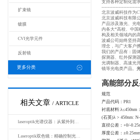
支持各种定制化需
------------------------
扩束镜
北京波威科技作为CV
北京波威科技有限
产品涉及激光、光
镀膜
内各大*高校、中
构及相关领域内的
CVI光学元件
波威公司始终坚持
理念，与广大客户携
我们的产品有：固
反射镜
探测器、红外探测
光调制器、高速光
更多分类
镜等光电类产品。
高能部分反
规范
相关文章
产品代码：PR1
/ ARTICLE
衬底材料:λ≤450nm：
(石英)λ > 450nm: N
laseroptik光谱仪器：从紫外到红外的精密光学测量解决方案
直径公差：+0/-0.25
厚度公差：±0.25m
Laseroptik双色镜：精确控制光的波长与功率