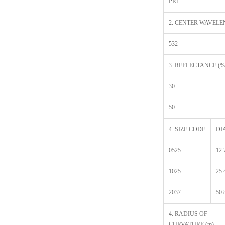
PR1
2. CENTER WAVELE
532
3. REFLECTANCE (%
30
50
4. SIZE CODE
DI
0525
12.
1025
25.
2037
50.
4. RADIUS OF
CURVATURE (m)