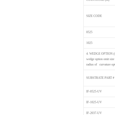
SIZE CODE
0525
1025
4. WEDGE OPTION (f
wedge option omit size
radius of curvature op
SUBSTRATE PART #
IF-0525-UV
IF-1025-UV
IF-2037-UV