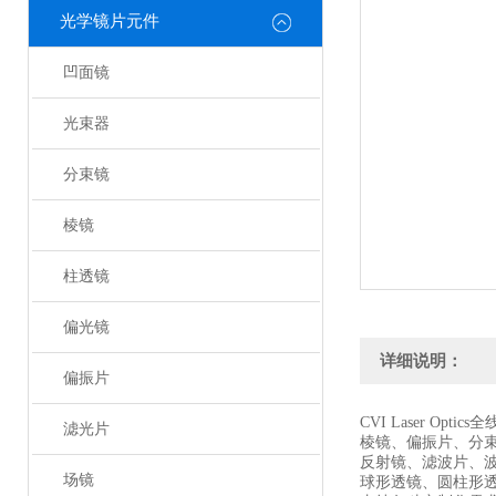
光学镜片元件
凹面镜
光束器
分束镜
棱镜
柱透镜
偏光镜
详细说明：
偏振片
CVI Laser Optic
滤光片
棱镜、偏振片、分
反射镜、滤波片、
场镜
球形透镜、圆柱形