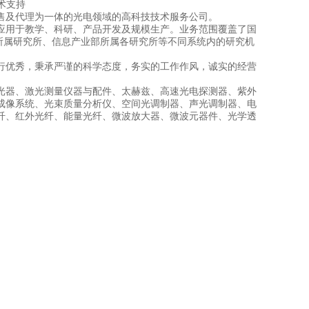
技术支持
售及代理为一体的光电领域的高科技技术服务公司。
应用于教学、科研、产品开发及规模生产。业务范围覆盖了国
所属研究所、信息产业部所属各研究所等不同系统内的研究机
行优秀，秉承严谨的科学态度，务实的工作作风，诚实的经营
光器、激光测量仪器与配件、太赫兹、高速光电探测器、紫外
成像系统、光束质量分析仪、空间光调制器、声光调制器、电
纤、红外光纤、能量光纤、微波放大器、微波元器件、光学透