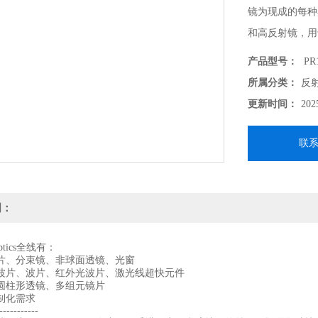
镜为现成的每种
和高反射镜，用于
nm波长的性能
产品型号：
PR1
高反射宽带镜面
所属分类：
反
更新时间：
202
联
明：
 Optics全线有：
片、分束镜、非球面透镜、光窗
波片、波片、红外光波片、激光线超快元件
圆柱形透镜、多组元镜片
制化需求
-----------