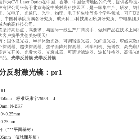
作为CVI Laser Optics在中国、香港、中国台湾地区的总代，提供各种
技有限公司坐落于北京海淀中关村高科技园区，是一家集生产、研发、销
光、光电子、光通讯、光学、物理、电子和生物等多个学科领域，可广泛
校、中国科学院所属各研究所、航天科工/科技集团所属研究所、中电集团
域内的高科技公司。
终坚持高起点，高要求，与国际一线生产厂商携手，做到产品在技术上同
大客户携手共创美好明天!
有：固体激光器、半导体激光器、可调谐激光器、光纤激光器、窄线宽激
外探测器、超快探测器、焦平面阵列探测器、科学相机、光谱仪、高光谱
高速光开关、光发大器、光衰减器、可调谐滤波器、波长转换器、高温光
产品。
光学反射镜
光学反射镜
分反射激光镜：pr1
R1
50nm：标准级康宁79801 - d
0nm: N-BK7
-0.25mm
.25mm
分（***平面基材）
.05mm（仅球面基板）