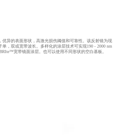
，优异的表面形状，高激光损伤阈值和可靠性。该反射镜为现
或宽带波长。多样化的涂层技术可实现190 - 2000 nm
RIte™宽带镜面涂层。也可以使用不同形状的空白基板。