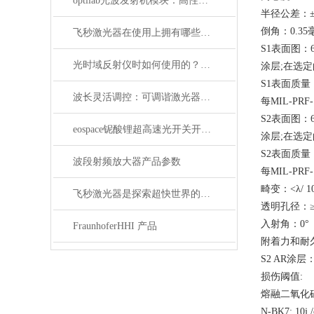
optilab光波发射机模块：高性能通信的核心组件
半径公差：±
倒角：0.3
飞秒激光器在使用上拥有哪些特点？
S1表面图：633
光时域反射仪时如何使用的？使用时又要注意哪些事项？
涂层;在选
S1表面质量：
波长灵活调控：可调谐激光器在WDM系统中的应用解析
每MIL-PRF-
S2表面图：633
eospace铌酸锂超高速光开关开启通信新时代
涂层;在选
S2表面质量：
波段射频放大器产品参数
每MIL-PRF
畸变：<λ/ 10
飞秒激光器是探索超快世界的利器
透明孔径：≥
入射角：0°
FraunhoferHHI 产品
附着力和耐久性
S2 AR涂层
损伤阈值:
熔融二氧化硅：20
N-BK7: 10j 