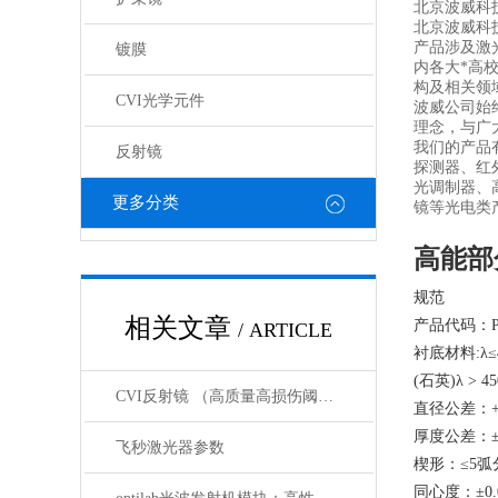
北京波威科技
北京波威科
产品涉及激
镀膜
内各大*高
构及相关领
CVI光学元件
波威公司始
理念，与广
我们的产品
反射镜
探测器、红
光调制器、
更多分类
镜等光电类
高能部
规范
相关文章
产品代码：P
/ ARTICLE
衬底材料:λ≤4
(石英)λ > 45
CVI反射镜 （高质量高损伤阈值反射镜）产品介绍
直径公差：+0/
厚度公差：±0
飞秒激光器参数
楔形：≤5弧
同心度：±0