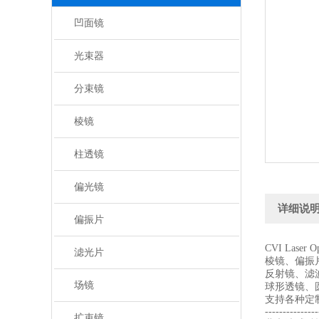
凹面镜
光束器
分束镜
棱镜
柱透镜
偏光镜
详细说
偏振片
CVI Laser
滤光片
棱镜、偏振
反射镜、滤
场镜
球形透镜、
支持各种定
---------------
扩束镜