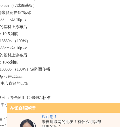
0.5%（仅球面基板）
5毫米腿宽在45°标称
nm<λ/ 10p -v
定的基材上涂布后
10-5划痕
13830b （100W）
nm<λ/ 10p -v
定的基材上涂布后
10-5划痕
-13830b （100W）波阵面传播
p -v在633nm
中心直径的85%
：符合MIL-C-48497a标准
：中心波长R≤0.25%
欢迎您！
j /cm?，20ns, 20Hz, 1064nm
来自局域网的朋友！有什么可以帮
/cm?，20ns, 20Hz, 1064nm
助您的吗？