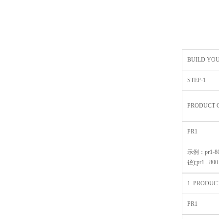
BUILD YO
STEP-1
PRODUCT 
PR1
示例：pr1-800
径);pr1 - 8
1. PRODUC
PR1