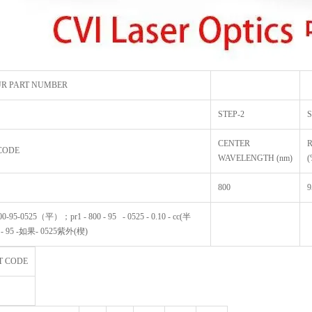
UR PART NUMBER
STEP-2
S
CENTER
CODE
WAVELENGTH (nm)
(
800
9
-95-0525（平）；pr1 - 800 - 95 - 0525 - 0.10 - cc(半
00 - 95 -如果- 0525紫外(楔)
T CODE