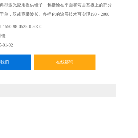
典型激光应用提供镜子，包括涂在平面和弯曲基板上的部分
单，双或宽带波长。多样化的涂层技术可实现190 - 2000
，包括电子束电介质，离子束溅射，高密度铝，银和金，以及
-1550-98-0525-0.50CC
涂层。光学反射镜
射镜
5-01-02
系我们
在线咨询