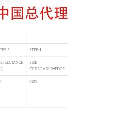
TEP-3
STEP-4
REFLECTANCE
SIZE
%)
CODE/RADII/WEDGE
5
0525