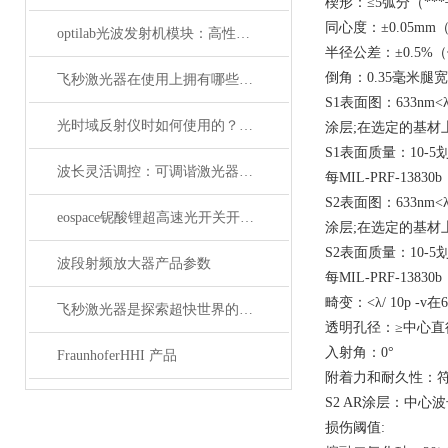
楔形：≤5弧分（**
同心度：±0.05m
optilab光波发射机模块：高性能通信的核心组件
半径公差：±0.5%
倒角：0.35毫米腿宽
飞秒激光器在使用上拥有哪些特点？
S1表面图：633nm<λ/ 
光时域反射仪时如何使用的？使用时又要注意哪些事项？
涂层;在选定的基材
S1表面质量：10-5
波长灵活调控：可调谐激光器在WDM系统中的应用解析
每MIL-PRF-13830
S2表面图：633nm<λ/ 
eospace铌酸锂超高速光开关开启通信新时代
涂层;在选定的基材
S2表面质量：10-5
波段射频放大器产品参数
每MIL-PRF-1383
畸变：<λ/ 10p -v在6
飞秒激光器是探索超快世界的利器
透明孔径：≥中心直
入射角：0°
FraunhoferHHI 产品
附着力和耐久性：符合M
S2 AR涂层：中心波长
损伤阈值: