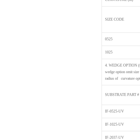
SIZE CODE
0525
1025
4. WEDGE OPTION (f
wedge option omit size
radius of curvature op
SUBSTRATE PART #
IF-0525-UV
IF-1025-UV
IF-2037-UV