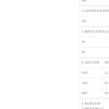
PR1
2. CENTER WAVELE
532
3. REFLECTANCE (%
30
50
4. SIZE CODE
DI
0525
12.
1025
25.
2037
50.
4. RADIUS OF
CURVATURE (m)