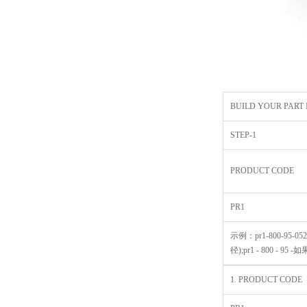
BUILD YOUR PART
STEP-1
PRODUCT CODE
PR1
示例：pr1-800-95-0525
径);pr1 - 800 - 95 
1. PRODUCT CODE