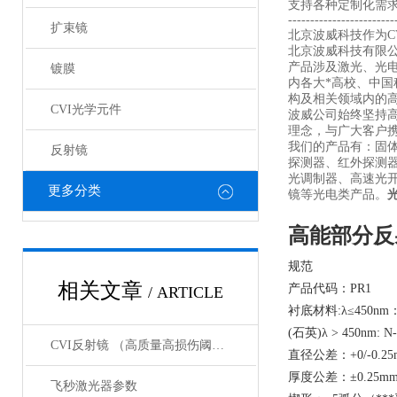
支持各种定制化需
------------------------
扩束镜
北京波威科技作为CV
北京波威科技有限
产品涉及激光、光
镀膜
内各大*高校、中
构及相关领域内的
CVI光学元件
波威公司始终坚持
理念，与广大客户携
我们的产品有：固
反射镜
探测器、红外探测
光调制器、高速光
更多分类
镜等光电类产品。
高能部分反
规范
相关文章
产品代码：PR1
/ ARTICLE
衬底材料:λ≤450nm：
(石英)λ > 450nm: N
CVI反射镜 （高质量高损伤阈值反射镜）产品介绍
直径公差：+0/-0.25
厚度公差：±0.25m
飞秒激光器参数