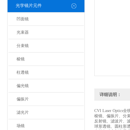
光学镜片元件
凹面镜
光束器
分束镜
棱镜
柱透镜
偏光镜
详细说明：
偏振片
CVI Laser Optic
滤光片
棱镜、偏振片、分
反射镜、滤波片、
场镜
球形透镜、圆柱形