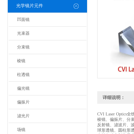
光学镜片元件
凹面镜
光束器
分束镜
棱镜
柱透镜
偏光镜
详细说明：
偏振片
CVI Laser Optic
滤光片
棱镜、偏振片、分
反射镜、滤波片、
场镜
球形透镜、圆柱形