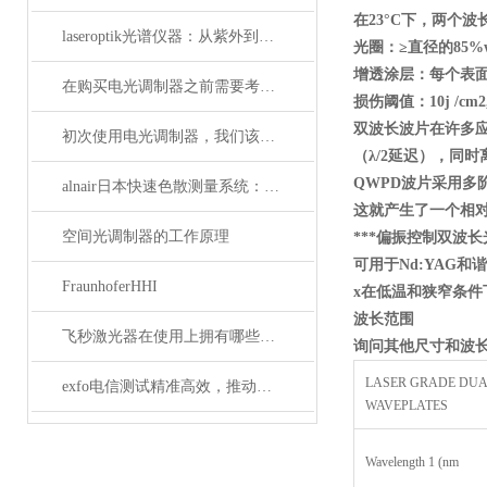
在23
°C
下，两个波
laseroptik光谱仪器：从紫外到红外的精密光学测量解决方案
光圈：≥直径的85%wav
增透涂层：每个表
在购买电光调制器之前需要考虑许多性质
损伤阈值：10j /cm2, 
双波长波片在许多
初次使用电光调制器，我们该注意什么事项？
（λ/2
延迟），同时
QWPD
波片采用多
alnair日本快速色散测量系统：精准捕捉光学世界的瞬息万变
这就产生了一个相
空间光调制器的工作原理
***偏振控制双波长
可用于Nd:YAG
和谐
FraunhoferHHI
x
在低温和狭窄条件
波长范围
飞秒激光器在使用上拥有哪些特点？
询问其他尺寸和波长
LASER GRADE DU
exfo电信测试精准高效，推动通信网络质量新标准
WAVEPLATES
Wavelength 1 (nm