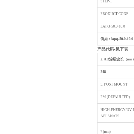
STEP-1
PRODUCT CODE
LAPQ-50.0-10.0
例如：lapq-50.0-10.0 
产品代码-
见下表
2. AR
涂层波长（nm
248
3. POST MOUNT
PM (DEFAULTED)
HIGH-ENERGY/UV 
APLANATS
? (mm)