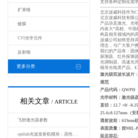
支持各种定制化需
------------------------
扩束镜
北京波威科技作为CV
北京波威科技有限
产品涉及激光、光
镀膜
内各大*高校、中
构及相关领域内的
CVI光学元件
波威公司始终坚持
理念，与广大客户携
我们的产品有：固
反射镜
探测器、红外探测
光调制器、高速光
更多分类
镜等光电类产品。
激光级双波长波片：
规范
产品代码：QWPD
光学材料：激光级
相关文章
/ ARTICLE
直径：12.7 +0/ -0.
25.4
±0.127mm
（安
飞秒激光器参数
透射波前：633nm
处
表面质量：按MIL-PR
optilab光波发射机模块：高性能通信的核心组件
延迟容忍: