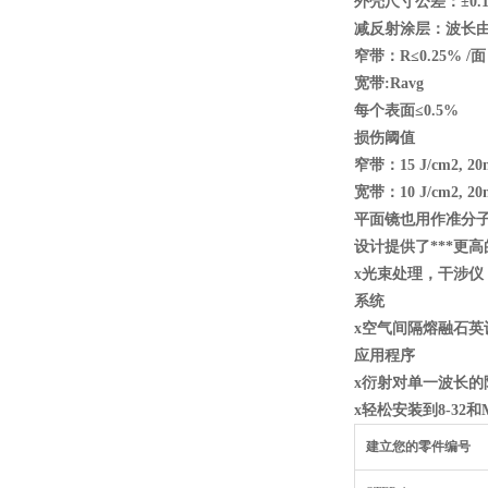
外壳尺寸公差：±0.1
减反射涂层：波长由
窄带：R
≤0.25% /
面
宽带:Ravg
每个表面≤0.5%
损伤阈值
窄带：15 J/cm2, 20n
宽带：10 J/cm2, 20n
平面镜也用作准分
设计提供了***更
x
光束处理，干涉仪
系统
x
空气间隔熔融石英
应用程序
x
衍射对单一波长的
x
轻松安装到8-32
和M
建立您的零件编号