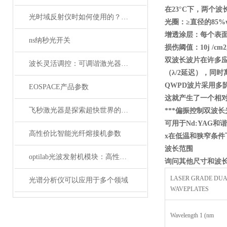
在23
°C
下，两个波
光时域反射仪时如何使用的？使用时又要注意哪些事项？
光圈：≥直径的85%wav
增透涂层：每个表
ns纳秒光开关
损伤阈值：10j /cm2, 
双波长波片在许多
波长灵活调控：可调谐激光器在WDM系统中的应用解析
（λ/2
延迟），同时
QWPD
波片采用多
EOSPACE产品参数
这就产生了一个相
飞秒激光器是探索超快世界的利器
***偏振控制双波长
可用于Nd:YAG
和谐
高性价比智能光纤熔接机参数
x
在低温和狭窄条件
波长范围
optilab光波发射机模块：高性能通信的核心组件
询问其他尺寸和波长
LASER GRADE DU
光谱分析仪可以应用于多个领域
WAVEPLATES
Wavelength 1 (nm