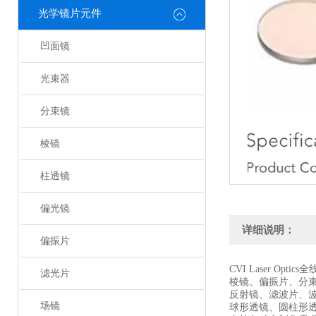
光学镜片元件
凹面镜
光束器
分束镜
棱镜
柱透镜
偏光镜
详细说明：
偏振片
CVI Laser Optic
滤光片
棱镜、偏振片、分
反射镜、滤波片、
场镜
球形透镜、圆柱形