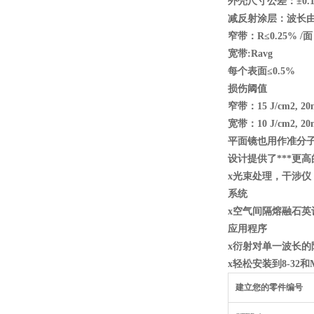
外壳尺寸公差：±0.1
减反射涂层：波长由
窄带：R
≤0.25% /
面
宽带:Ravg
每个表面≤0.5%
损伤阈值
窄带：15 J/cm2, 20n
宽带：10 J/cm2, 20n
平面镜也用作准分
设计提供了***更
x
光束处理，干涉仪
系统
x
空气间隔熔融石英
应用程序
x
衍射对单一波长的
x
轻松安装到8-32
和M
建立您的零件编号