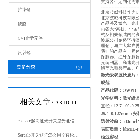
支持各种定制化需
------------------------
扩束镜
北京波威科技作为CV
北京波威科技有限
产品涉及激光、光
镀膜
内各大*高校、中
构及相关领域内的
CVI光学元件
波威公司始终坚持
理念，与广大客户携
我们的产品有：固
反射镜
探测器、红外探测
光调制器、高速光
更多分类
镜等光电类产品。
激光级双波长波片：
规范
产品代码：QWPD
光学材料：激光级
相关文章
/ ARTICLE
直径：12.7 +0/ -0.
25.4
±0.127mm
（安
eospace超高速光开关是光通信领域的革新之作
透射波前：633nm
处
表面质量：按MIL-PR
Sercalo开关矩阵怎么用？轻松实现光路智能切换
延迟容忍: