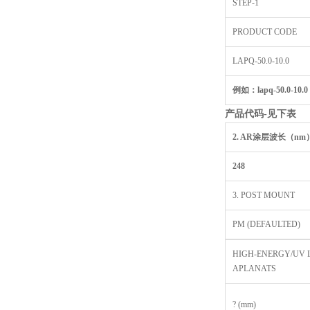
STEP-1
PRODUCT CODE
LAPQ-50.0-10.0
例如：lapq-50.0-10.0 
产品代码-
见下表
2. AR
涂层波长（nm
248
3. POST MOUNT
PM (DEFAULTED)
HIGH-ENERGY/UV 
APLANATS
? (mm)