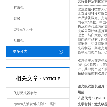
支持各种定制化需
------------------------
扩束镜
北京波威科技作为CV
北京波威科技有限
产品涉及激光、光
镀膜
内各大*高校、中
构及相关领域内的
CVI光学元件
波威公司始终坚持
理念，与广大客户携
我们的产品有：固
反射镜
探测器、红外探测
光调制器、高速光
更多分类
镜等光电类产品。
双波长波片在许多
90º（λ/2延迟）
计，其中两个波长
精确偏振控制双波长
相关文章
/ ARTICLE
激光级双波长波片：
规范
飞秒激光器参数
产品代码：QWPD
optilab光波发射机模块：高性能通信的核心组件
光学材料：激光级