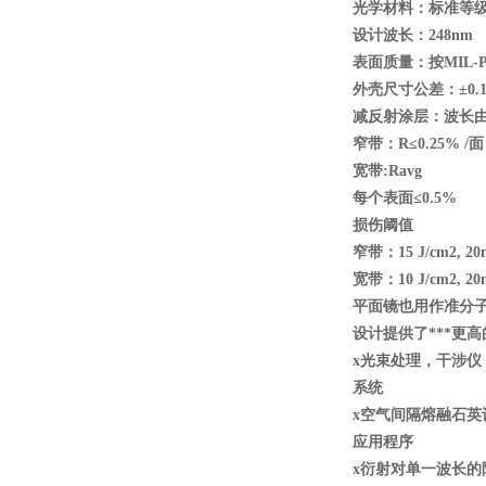
光学材料：标准等级康宁7
设计波长：248nm
表面质量：按MIL-PR
外壳尺寸公差：±0.1
减反射涂层：波长由
窄带：R
≤0.25% /
面
宽带:Ravg
每个表面≤0.5%
损伤阈值
窄带：15 J/cm2, 20n
宽带：10 J/cm2, 20n
平面镜也用作准分
设计提供了***更
x
光束处理，干涉仪
系统
x
空气间隔熔融石英
应用程序
x
衍射对单一波长的