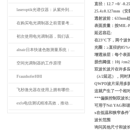
直径：12.7 +0/ -0.
laseroptik光谱仪器：从紫外到红外的精密光学测量解决方案
25.4
±0.127mm
（安
透射波前：633nm
处
在购买电光调制器之前需要考虑许多性质
表面质量：按MIL-PR
延迟容忍:
初次使用电光调制器，我们该注意什么事项？
在23
°C
下，两个波
光圈：≥直径的85%wav
alnair日本快速色散测量系统：精准捕捉光学世界的瞬息万变
增透涂层：每个表
损伤阈值：10j /cm2, 
空间光调制器的工作原理
双波长波片在许多
FraunhoferHHI
（λ/2
延迟），同时
QWPD
波片采用多
飞秒激光器在使用上拥有哪些特点？
这就产生了一个相
***偏振控制双波长
exfo电信测试精准高效，推动通信网络质量新标准
可用于Nd:YAG
和谐
x
在低温和狭窄条件
波长范围
询问其他尺寸和波长