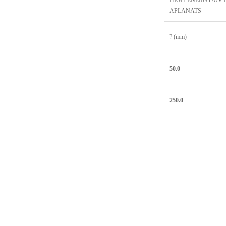
HIGH-ENERGY/UV 
APLANATS
? (mm)
50.0
250.0