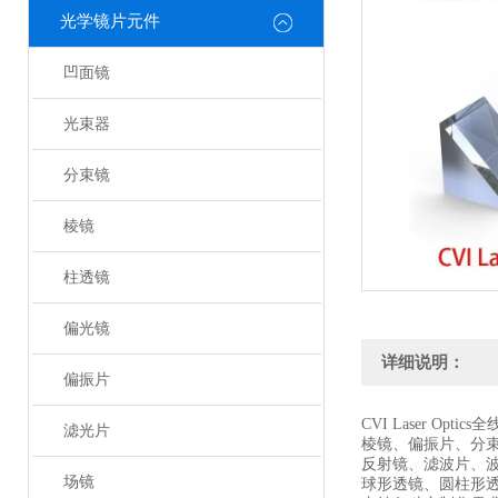
光学镜片元件
凹面镜
光束器
分束镜
棱镜
柱透镜
偏光镜
详细说明：
偏振片
CVI Laser Optic
滤光片
棱镜、偏振片、分
反射镜、滤波片、
场镜
球形透镜、圆柱形