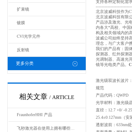
支持各种定制化需
------------------------
扩束镜
北京波威科技作为CV
北京波威科技有限
产品涉及激光、光
镀膜
内各大*高校、中
构及相关领域内的
CVI光学元件
波威公司始终坚持
理念，与广大客户携
我们的产品有：固
反射镜
探测器、红外探测
光调制器、高速光
更多分类
镜等光电类产品。
激光级双波长波片：
规范
相关文章
产品代码：QWPD
/ ARTICLE
光学材料：激光级
直径：12.7 +0/ -
FraunhoferHHI 产品
25.4±0.127mm（
透射波前：633nm处≤λ/
飞秒激光器在使用上拥有哪些特点？