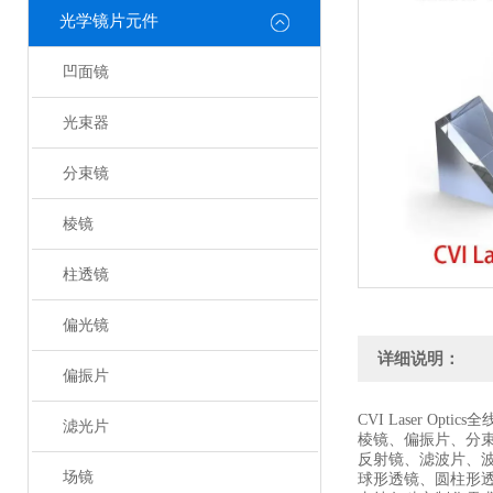
光学镜片元件
凹面镜
光束器
分束镜
棱镜
柱透镜
偏光镜
详细说明：
偏振片
CVI Laser Optic
滤光片
棱镜、偏振片、分
反射镜、滤波片、
场镜
球形透镜、圆柱形