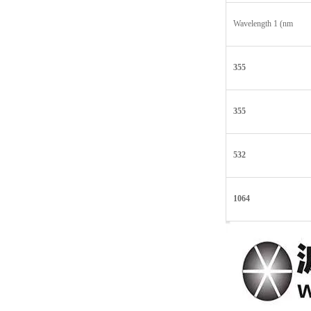
Wavelength 1 (nm
355
355
532
1064