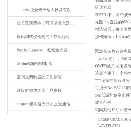
表面质量：按MIL-PR
延迟容忍:
amonics拉曼光纤放大器具有以下四大优点
在23°C下，两个波长均
光圈：≥直径的85%wav
波长灵活调控：可调谐激光器在WDM系统中的应用解析
增透涂层：每个表
误码测试仪检测的工作流程可概括为以下几个步骤
损伤阈值：10j /cm2,
Pacific Lasertec丨氦氖激光器
双波长波片在许多应
（λ/2延迟），同时
iXblue铌酸锂调制器
QWPD波片采用多
这就产生了一个相
空间光调制器的工作原理
***偏振控制双波长
可用于Nd:YAG和谐
波段射频放大器产品参数
x在低温和狭窄条件
波长范围
eospace超高速光开关是光通信领域的革新之作
询问其他尺寸和波长
LASER GRADE DU
WAVEPLATES