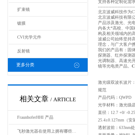
支持各种定制化需
------------------------
扩束镜
北京波威科技作为CV
北京波威科技有限
产品涉及激光、光
镀膜
内各大*高校、中
构及相关领域内的
CVI光学元件
波威公司始终坚持
理念，与广大客户携
我们的产品有：固
反射镜
探测器、红外探测
光调制器、高速光
更多分类
镜等光电类产品。
激光级双波长波片：
规范
相关文章
产品代码：QWPD
/ ARTICLE
光学材料：激光级
直径：12.7 +0/ -
FraunhoferHHI 产品
25.4±0.127mm（
透射波前：633nm处≤λ/
飞秒激光器在使用上拥有哪些特点？