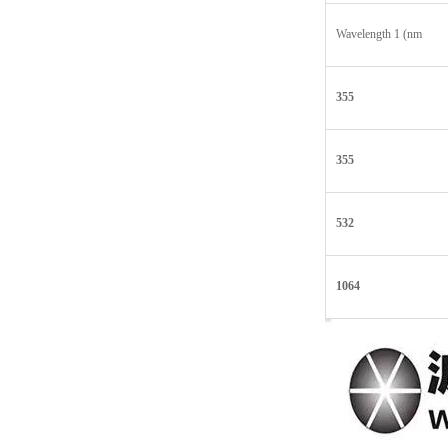
Wavelength 1 (nm
355
355
532
1064