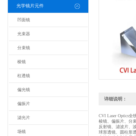
光学镜片元件
凹面镜
光束器
分束镜
棱镜
柱透镜
偏光镜
详细说明：
偏振片
CVI Laser Optic
滤光片
棱镜、偏振片、分
反射镜、滤波片、
场镜
球形透镜、圆柱形