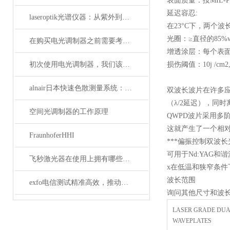
表面质量：按MIL-PR
延迟容忍:
laseroptik光谱仪器：从紫外到红外的精密光学测量解决方案
在23°C下，两个波长均
光圈：≥直径的85%wav
在购买电光调制器之前需要考虑许多性质
增透涂层：每个表
初次使用电光调制器，我们该注意什么事项？
损伤阈值：10j /cm2,
alnair日本快速色散测量系统：精准捕捉光学世界的瞬息万变
双波长波片在许多应
（λ/2延迟），同时
空间光调制器的工作原理
QWPD波片采用多
这就产生了一个相
FraunhoferHHI
***偏振控制双波长
可用于Nd:YAG和谐
飞秒激光器在使用上拥有哪些特点？
x在低温和狭窄条件
波长范围
exfo电信测试精准高效，推动通信网络质量新标准
询问其他尺寸和波长
LASER GRADE DU
WAVEPLATES