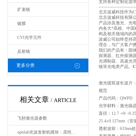
支持各种定制化需
------------------------
扩束镜
北京波威科技作为CV
北京波威科技有限
产品涉及激光、光
镀膜
内各大*高校、中
构及相关领域内的
CVI光学元件
波威公司始终坚持
理念，与广大客户携
我们的产品有：固
反射镜
探测器、红外探测
光调制器、高速光
更多分类
镜等光电类产品。
激光级双波长波片：
规范
相关文章
产品代码：QWPD
/ ARTICLE
光学材料：激光级
直径：12.7 +0/ -
飞秒激光器参数
25.4±0.127mm（
透射波前：633nm处≤λ/
optilab光波发射机模块：高性能通信的核心组件