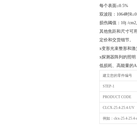
每个表面≤0.5%
双波段：1064时R≤0.
损伤阈值：10j /cm2, 2
其他焦距和尺寸可
定价和交货细节。
x变形光束整形和激
x探测器阵列的照明
低损耗、高能量的A
建立您的零件编号
STEP-1
PRODUCT CODE
CLCX-25.4-25.4-UV
例如：clcx-25.4-25.4-