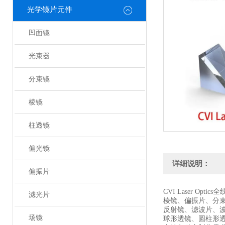
光学镜片元件
凹面镜
光束器
分束镜
棱镜
柱透镜
偏光镜
详细说明：
偏振片
CVI Laser Optic
滤光片
棱镜、偏振片、分
反射镜、滤波片、
场镜
球形透镜、圆柱形