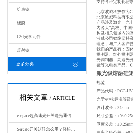
支持各种定制化需
------------------------
扩束镜
北京波威科技作为CV
北京波威科技有限
产品涉及激光、光
镀膜
内各大*高校、中
构及相关领域内的
CVI光学元件
波威公司始终坚持
理念，与广大客户携
我们的产品有：固
反射镜
探测器、红外探测
光调制器、高速光
更多分类
镜等光电类产品。
激光级熔融硅矩形
规范
产品代码：RCC-UV
相关文章
/ ARTICLE
光学材料:标准等级康
设计波长：248nm
eospace超高速光开关是光通信领域的革新之作
尺寸公差：+0/-0.25
厚度公差：±0.25m
Sercalo开关矩阵怎么用？轻松实现光路智能切换
曲率半径公差：±0.