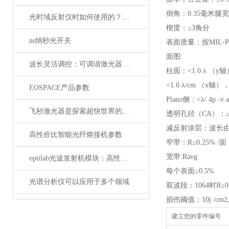
倒角：0.35毫米腿宽
光时域反射仪时如何使用的？使用时又要注意哪些事项？
楔度：≤3角分
ns纳秒光开关
表面质量：按MIL-PR
面图:
波长灵活调控：可调谐激光器在WDM系统中的应用解析
柱面：<1.0 λ （y
<1.0 λ/cm （x轴）
EOSPACE产品参数
Plano侧：<λ/ 4p -v a
飞秒激光器是探索超快世界的利器
透明孔径（CA）：≥
减反射涂层：波长由
高性价比智能光纤熔接机参数
窄带：R≤0.25% /面
宽带:Ravg
optilab光波发射机模块：高性能通信的核心组件
每个表面≤0.5%
光谱分析仪可以应用于多个领域
双波段：1064时R≤0.
损伤阈值：10j /cm2, 2
建立您的零件编号