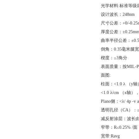
光学材料:标准等级康
设计波长：248nm
尺寸公差：+0/-0.25
厚度公差：±0.25m
曲率半径公差：±0.
倒角：0.35毫米腿宽
楔度：≤3角分
表面质量：按MIL-PR
面图:
柱面：<1.0 λ （y
<1.0 λ/cm （x轴）
Plano侧：<λ/ 4p -v a
透明孔径（CA）：≥
减反射涂层：波长由
窄带：R≤0.25% /面
宽带:Ravg