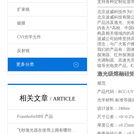
支持各种定制化需
------------------------
扩束镜
北京波威科技作为CV
北京波威科技有限
产品涉及激光、光
镀膜
内各大*高校、中
构及相关领域内的
CVI光学元件
波威公司始终坚持
理念，与广大客户携
我们的产品有：固
反射镜
探测器、红外探测
光调制器、高速光
更多分类
镜等光电类产品。
激光级熔融硅矩形
规范
产品代码：RCC-UV
相关文章
/ ARTICLE
光学材料:标准等级康
设计波长：248nm
FraunhoferHHI 产品
尺寸公差：+0/-0.25
厚度公差：±0.25m
飞秒激光器在使用上拥有哪些特点？
曲率半径公差：±0.