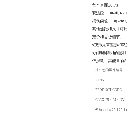
每个表面≤0.5%
双波段：1064时R≤0.
损伤阈值：10j /cm2, 2
其他焦距和尺寸可
定价和交货细节。
x变形光束整形和激
x探测器阵列的照明
低损耗、高能量的A
建立您的零件编号
STEP-1
PRODUCT CODE
CLCX-25.4-25.4-UV
例如：clcx-25.4-25.4-