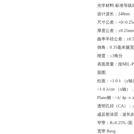
光学材料:标准等级康
设计波长：248nm
尺寸公差：+0/-0.25
厚度公差：±0.25m
曲率半径公差：±0.
倒角：0.35毫米腿宽
楔度：≤3角分
表面质量：按MIL-PR
面图:
柱面：<1.0 λ （y
<1.0 λ/cm （x轴）
Plano侧：<λ/ 4p -v a
透明孔径（CA）：≥
减反射涂层：波长由
窄带：R≤0.25% /面
宽带:Ravg