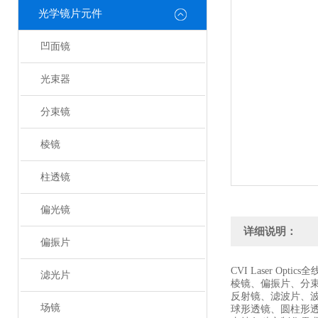
光学镜片元件
凹面镜
光束器
分束镜
棱镜
柱透镜
偏光镜
详细说明：
偏振片
CVI Laser Optic
滤光片
棱镜、偏振片、分
反射镜、滤波片、
场镜
球形透镜、圆柱形