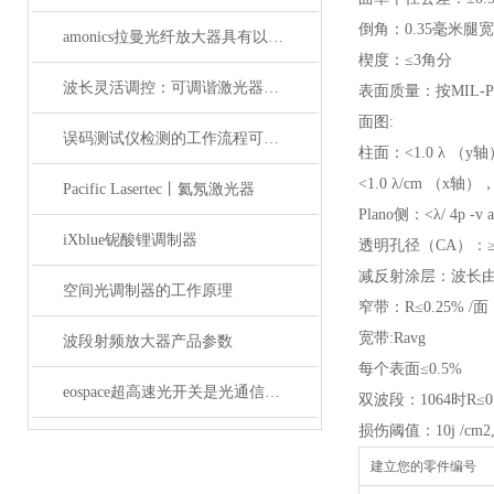
倒角：0.35毫米腿宽
amonics拉曼光纤放大器具有以下四大优点
楔度：≤3角分
波长灵活调控：可调谐激光器在WDM系统中的应用解析
表面质量：按MIL-PR
面图:
误码测试仪检测的工作流程可概括为以下几个步骤
柱面：<1.0 λ （y
<1.0 λ/cm （x轴）
Pacific Lasertec丨氦氖激光器
Plano侧：<λ/ 4p -v a
iXblue铌酸锂调制器
透明孔径（CA）：≥
减反射涂层：波长由
空间光调制器的工作原理
窄带：R≤0.25% /面
宽带:Ravg
波段射频放大器产品参数
每个表面≤0.5%
eospace超高速光开关是光通信领域的革新之作
双波段：1064时R≤0.
损伤阈值：10j /cm2, 2
建立您的零件编号