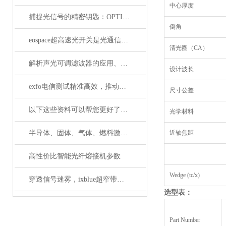
中心厚度
捕捉光信号的精密钥匙：OPTILAB光电探测器解析
倒角
eospace超高速光开关是光通信领域的革新之作
清光圈（CA）
解析声光可调滤波器的应用、原理以及使用特点
设计波长
exfo电信测试精准高效，推动通信网络质量新标准
尺寸公差
以下这些资料可以帮您更好了解偏振分析仪
光学材料
半导体、固体、气体、燃料激光器有哪些典型应用？
近轴焦距
高性价比智能光纤熔接机参数
Wedge (tc/x)
穿透信号迷雾，ixblue超窄带宽滤波器如何重塑精密光学通信边界
选型表：
Part Number