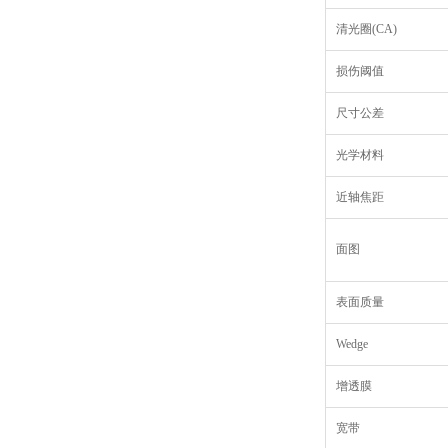
清光圈(CA)
损伤阈值
尺寸公差
光学材料
近轴焦距
面图
表面质量
Wedge
增透膜
宽带