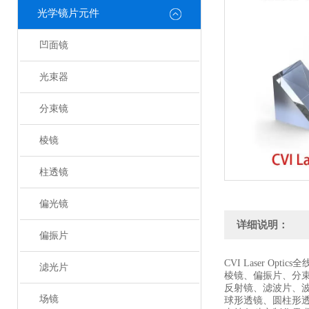
光学镜片元件
凹面镜
光束器
分束镜
棱镜
柱透镜
偏光镜
详细说明：
偏振片
CVI Laser Optic
滤光片
棱镜、偏振片、分
反射镜、滤波片、
场镜
球形透镜、圆柱形