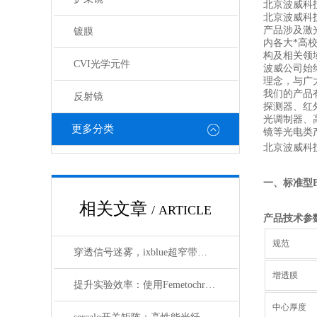
北京波威科技
北京波威科
产品涉及激
镀膜
内各大*高
构及相关领
CVI光学元件
波威公司始
理念，与广
我们的产品
反射镜
探测器、红
光调制器、
更多分类
镜等光电类
北京波威科
一、标准型
相关文章
/ ARTICLE
产品技术参
规范
穿透信号迷雾，ixblue超窄带宽滤波器如何重塑精密光学通信边界
增透膜
提升实验效率：使用Femetochrome快速扫描自相关仪的优势
中心厚度