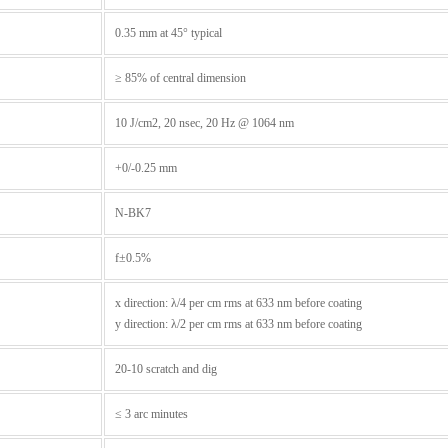
0.35 mm at 45° typical
≥ 85% of central dimension
10 J/cm2, 20 nsec, 20 Hz @ 1064 nm
+0/-0.25 mm
N-BK7
f±0.5%
x direction: λ/4 per cm rms at 633 nm before coating
y direction: λ/2 per cm rms at 633 nm before coating
20-10 scratch and dig
≤ 3 arc minutes