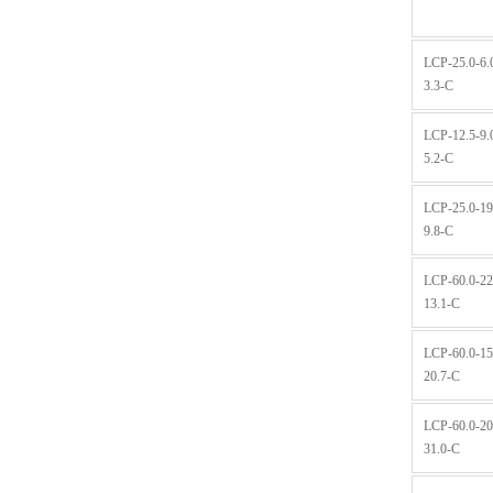
LCP-25.0-6.
3.3-C
LCP-12.5-9.
5.2-C
LCP-25.0-19
9.8-C
LCP-60.0-22
13.1-C
LCP-60.0-15
20.7-C
LCP-60.0-20
31.0-C