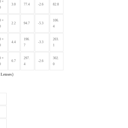
0 ×
3.0
77.4
-2.6
82.8
0
0 ×
106.
2.2
94.7
-5.3
0
4
0 ×
196.
203.
4.4
-3.3
0
7
1
0 ×
297.
302.
6.7
-2.6
0
4
0
 Lenses
）