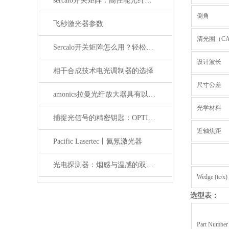
sercalo开关矩阵：高性能光纤连接的革新者
倒角
飞秒激光器参数
清光圈（C
Sercalo开关矩阵怎么用？轻松实现光路智能切换
设计波长
相干合成技术电光调制器的选择
尺寸公差
amonics拉曼光纤放大器具有以下四大优点
光学材料
捕捉光信号的精密钥匙：OPTILAB光电探测器解析
近轴焦距
Pacific Lasertec丨氦氖激光器
光电探测器：烟感与温感的双重角色
Wedge (tc/x)
选型表：
Part Number