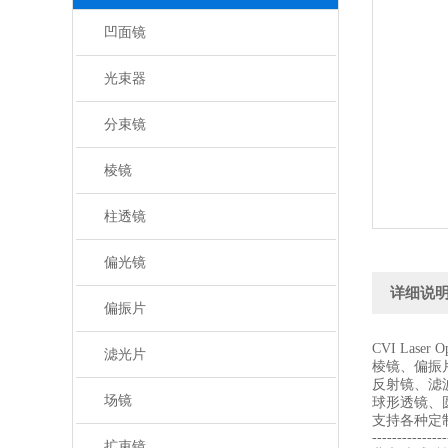
凹面镜
光束器
分束镜
棱镜
柱透镜
偏光镜
详细说
偏振片
CVI Laser
滤光片
棱镜、偏振
反射镜、滤
场镜
球形透镜、
支持各种定
---------------
扩束镜