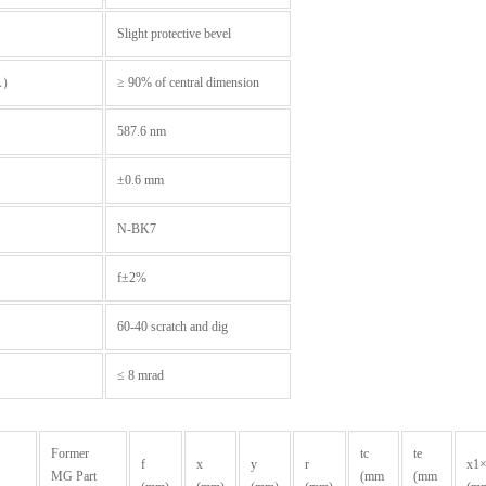
Slight protective bevel
A）
≥ 90% of central dimension
587.6 nm
±0.6 mm
N-BK7
f±2%
60-40 scratch and dig
≤ 8 mrad
Former
tc
te
f
x
y
r
x1
MG Part
(mm
(mm