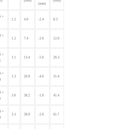
m)
(mm)
(mm)
(mm)
5 ×
1.2
4.0
-2.4
8.3
3 ×
1.2
7.4
-2.6
12.6
5 ×
1.1
13.4
-5.6
26.3
1
0 ×
1.3
20.8
-4.6
31.4
8
0 ×
3.0
38.2
-1.8
41.4
5
0 ×
3.3
58.0
-2.0
61.7
0