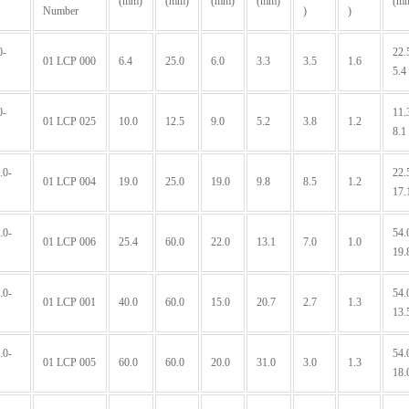
(mm)
(mm)
(mm)
(mm)
(m
Number
)
)
0-
22.
01 LCP 000
6.4
25.0
6.0
3.3
3.5
1.6
5.4
0-
11.
01 LCP 025
10.0
12.5
9.0
5.2
3.8
1.2
8.1
.0-
22.
01 LCP 004
19.0
25.0
19.0
9.8
8.5
1.2
17.
.0-
54.
01 LCP 006
25.4
60.0
22.0
13.1
7.0
1.0
19.
.0-
54.
01 LCP 001
40.0
60.0
15.0
20.7
2.7
1.3
13.
.0-
54.
01 LCP 005
60.0
60.0
20.0
31.0
3.0
1.3
18.