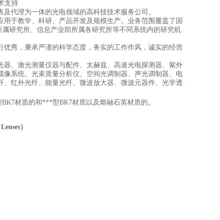
技术支持
售及代理为一体的光电领域的高科技技术服务公司。
应用于教学、科研、产品开发及规模生产。业务范围覆盖了国
所属研究所、信息产业部所属各研究所等不同系统内的研究机
行优秀，秉承严谨的科学态度，务实的工作作风，诚实的经营
光器、激光测量仪器与配件、太赫兹、高速光电探测器、紫外
成像系统、光束质量分析仪、空间光调制器、声光调制器、电
纤、红外光纤、能量光纤、微波放大器、微波元器件、光学透
K7材质的和***型BK7材质以及熔融石英材质的。
 Lenses
）