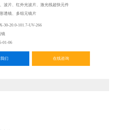
、波片、红外光波片、激光线超快元件
形透镜、多组元镜片
求 CVI柱透镜
-30-20.0-101.7-UV-266
-------
透镜
CVI Laser Optics在中国、香港、中国台湾地区的总代，提
5-01-06
系我们
在线咨询