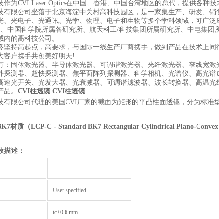
作为CVI Laser Optics在中国、香港、中国台湾地区的总代，提供各种
技有限公司坐落于北京海淀中关村高科技园区，是一家集生产、研发、销
光、光电子、光通讯、光学、物理、电子和生物等多个学科领域，可广泛
校、中国科学院所属各研究所、航天科工/科技集团所属研究所、中电集团
域内的高科技公司。
终坚持高起点，高要求，与国际一线生产厂商携手，做到产品在技术上同
大客户携手共创美好明天!
有：固体激光器、半导体激光器、可调谐激光器、光纤激光器、窄线宽激
外探测器、超快探测器、焦平面阵列探测器、科学相机、光谱仪、高光谱
高速光开关、光发大器、光衰减器、可调谐滤波器、波长转换器、高温光
产品。
CVI柱透镜
CVI柱透镜
技有限公司代理的美国CVI厂家的截面为矩形的平凸柱面透镜，分为标准型B
BK7
材质（
LCP-C - Standard BK7 Rectangular Cylindrical Plano-Convex
数描述：
User specified
tc±0.6 mm