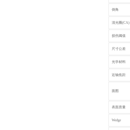
倒角
清光圈(CA)
损伤阈值
尺寸公差
光学材料
近轴焦距
面图
表面质量
Wedge