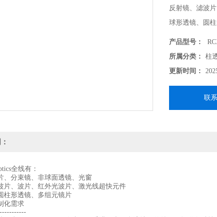
反射镜、滤波片
球形透镜、圆柱
支持各种定制化需
产品型号：
RCX
-------------------
所属分类：
柱
北京波威科技作为
更新时间：
202
供各种技术支持
联
明：
 Optics全线有：
片、分束镜、非球面透镜、光窗
波片、波片、红外光波片、激光线超快元件
圆柱形透镜、多组元镜片
制化需求
-----------