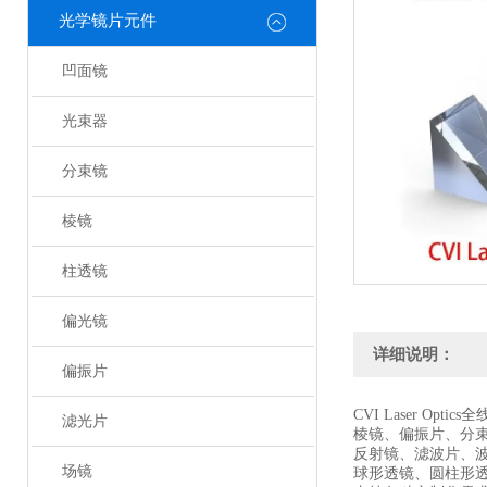
光学镜片元件
凹面镜
光束器
分束镜
棱镜
柱透镜
偏光镜
详细说明：
偏振片
CVI Laser Optic
滤光片
棱镜、偏振片、分
反射镜、滤波片、
场镜
球形透镜、圆柱形