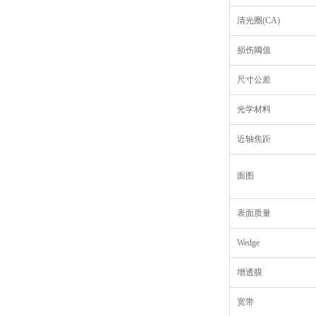
清光圈(CA)
损伤阈值
尺寸公差
光学材料
近轴焦距
面图
表面质量
Wedge
增透膜
宽带