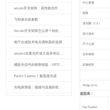
中心厚度
sercalo开关矩阵：高性能光纤连接的革新者
倒角
飞秒激光器参数
清光圈（CA）
Sercalo开关矩阵怎么用？轻松实现光路智能切换
设计波长
相干合成技术电光调制器的选择
尺寸公差
amonics拉曼光纤放大器具有以下四大优点
光学材料
捕捉光信号的精密钥匙：OPTILAB光电探测器解析
近轴焦距
Pacific Lasertec丨氦氖激光器
Wedge (tc/x)
光电探测器：烟感与温感的双重角色
选型表：
Part Number