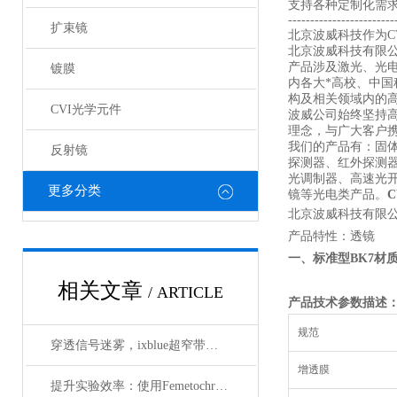
支持各种定制化需
------------------------
扩束镜
北京波威科技作为CV
北京波威科技有限
产品涉及激光、光
镀膜
内各大*高校、中
构及相关领域内的
CVI光学元件
波威公司始终坚持
理念，与广大客户携
我们的产品有：固
反射镜
探测器、红外探测
光调制器、高速光
更多分类
镜等光电类产品。
北京波威科技有限公
产品特性：透镜 
一、标准型
BK7
材
相关文章
/ ARTICLE
产品技术参数描述
规范
穿透信号迷雾，ixblue超窄带宽滤波器如何重塑精密光学通信边界
增透膜
提升实验效率：使用Femetochrome快速扫描自相关仪的优势