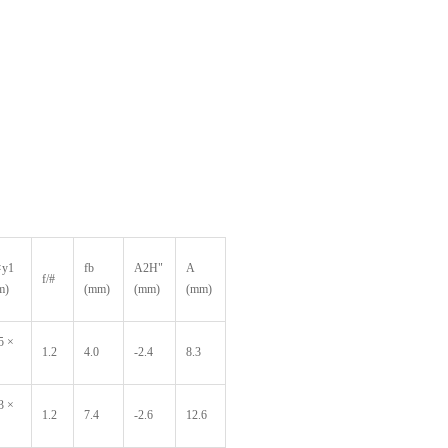
×y1
fb
A2H"
A
f/#
m)
(mm)
(mm)
(mm)
5 ×
1.2
4.0
-2.4
8.3
3 ×
1.2
7.4
-2.6
12.6