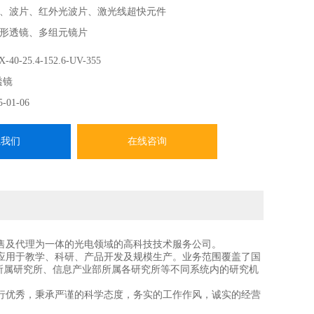
、波片、红外光波片、激光线超快元件
形透镜、多组元镜片
求 CVI柱透镜
-40-25.4-152.6-UV-355
-------
透镜
CVI Laser Optics在中国、香港、中国台湾地区的总代，提
5-01-06
系我们
在线咨询
售及代理为一体的光电领域的高科技技术服务公司。
应用于教学、科研、产品开发及规模生产。业务范围覆盖了国
所属研究所、信息产业部所属各研究所等不同系统内的研究机
行优秀，秉承严谨的科学态度，务实的工作作风，诚实的经营