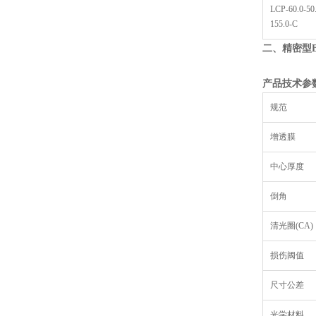
LCP-60.0-50
155.0-C
二、精密型
产品技术参
规范
增透膜
中心厚度
倒角
清光圈(CA)
损伤阈值
尺寸公差
光学材料