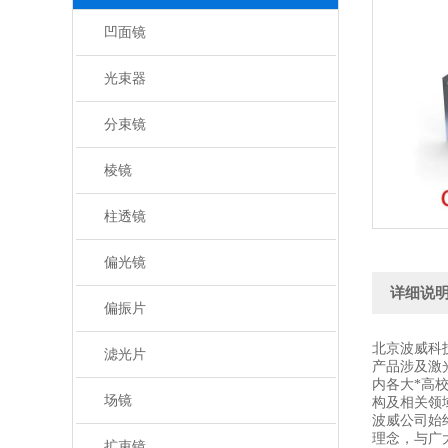
凹面镜
光束器
分束镜
棱镜
柱透镜
偏光镜
详细说
偏振片
北京波威科
滤光片
产品涉及激
内各大*高
场镜
构及相关领
波威公司始
理念，与广
扩束镜