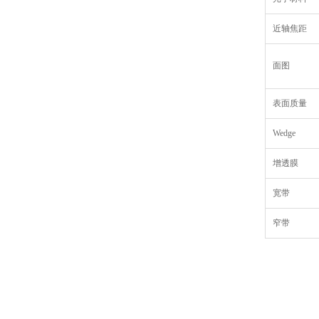
近轴焦距
面图
表面质量
Wedge
增透膜
宽带
窄带