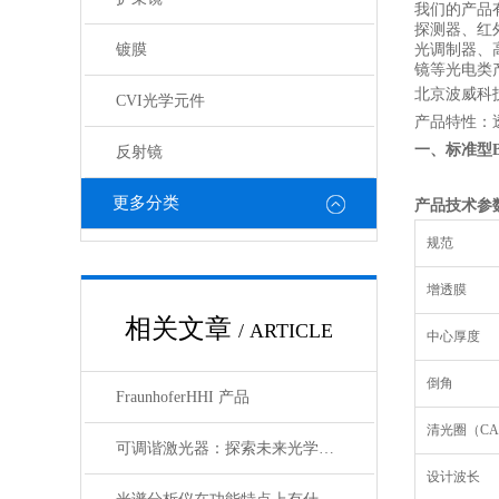
我们的产品
探测器、红
镀膜
光调制器、
镜等光电类
北京波威科
CVI光学元件
产品特性：
一、标准型
反射镜
更多分类
产品技术参
规范
增透膜
相关文章
/ ARTICLE
中心厚度
倒角
FraunhoferHHI 产品
清光圈（C
可调谐激光器：探索未来光学应用的无限可能
设计波长