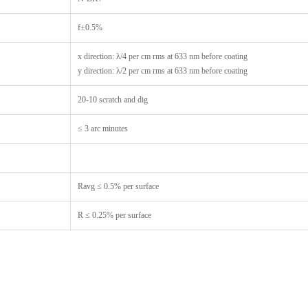
f±0.5%
x direction: λ/4 per cm rms at 633 nm before coating
y direction: λ/2 per cm rms at 633 nm before coating
20-10 scratch and dig
≤ 3 arc minutes
Ravg ≤ 0.5% per surface
R ≤ 0.25% per surface