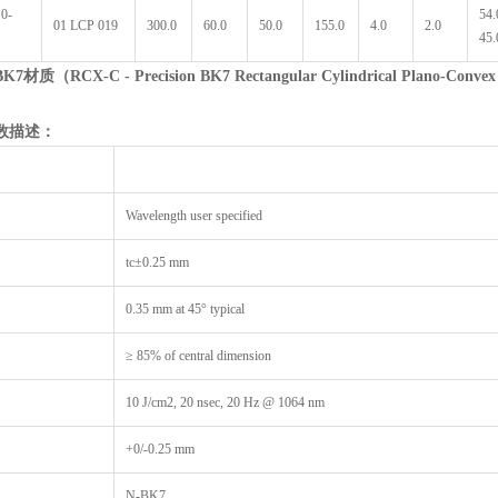
.0-
54.
01 LCP 019
300.0
60.0
50.0
155.0
4.0
2.0
45.
BK7
材质（
RCX-C - Precision BK7 Rectangular Cylindrical Plano-Convex
数描述：
Wavelength user specified
tc±0.25 mm
0.35 mm at 45° typical
≥ 85% of central dimension
10 J/cm2, 20 nsec, 20 Hz @ 1064 nm
+0/-0.25 mm
N-BK7