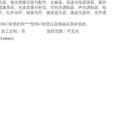
光器、激光测量仪器与配件、太赫兹、高速光电探测器、紫外
成像系统、光束质量分析仪、空间光调制器、声光调制器、电
纤、红外光纤、能量光纤、微波放大器、微波元器件、光学透
K7材质的和***型BK7材质以及熔融石英材质的。
面透镜 加工定制：否 波段范围：可见光
 Lenses
）