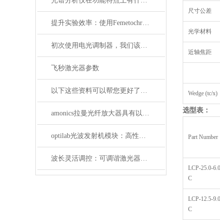
光谱分析仪在功能特点上有什么杰出表现？
尺寸公差
提升实验效率：使用Femetochrome快速扫描自相关仪的优势
光学材料
初次使用电光调制器，我们该注意什么事项？
近轴焦距
飞秒激光器参数
以下这些资料可以帮您更好了解偏振分析仪
Wedge (tc/x)
选型表：
amonics拉曼光纤放大器具有以下四大优点
optilab光波发射机模块：高性能通信的核心组件
Part Number
波长灵活调控：可调谐激光器在WDM系统中的应用解析
LCP-25.0-6.0
C
LCP-12.5-9.0
C