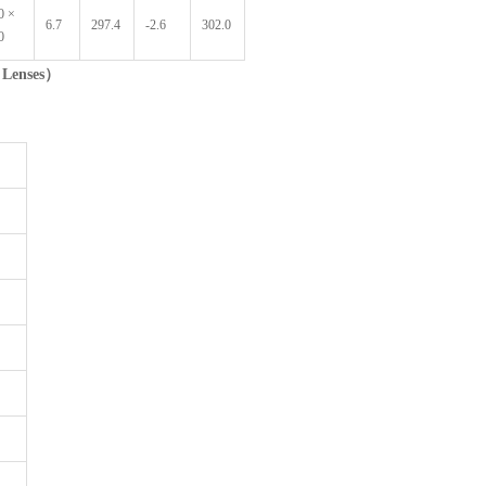
0 ×
6.7
297.4
-2.6
302.0
0
 Lenses
）