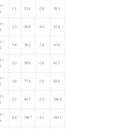
5 ×
1.1
13.4
-5.6
26.3
1
0 ×
1.3
20.8
-4.6
31.4
8
0 ×
3.0
38.2
-1.8
41.4
5
0 ×
3.3
58.0
-2.0
61.7
0
0 ×
3.0
77.4
-2.6
82.8
0
0 ×
2.2
94.7
-5.3
106.4
0
0 ×
4.4
196.7
-3.3
203.1
0