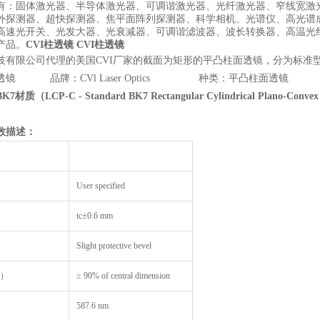
有：固体激光器、半导体激光器、可调谐激光器、光纤激光器、窄线宽激
外探测器、超快探测器、焦平面阵列探测器、科学相机、光谱仪、高光谱
高速光开关、光发大器、光衰减器、可调谐滤波器、波长转换器、高温光
产品。
CVI柱透镜
CVI柱透镜
技有限公司代理的美国CVI厂家的截面为矩形的平凸柱面透镜，分为标准型B
透镜 品牌：CVl Laser Optics 种类：平凸柱
BK7
材质（
LCP-C - Standard BK7 Rectangular Cylindrical Plano-Convex
数描述：
User specified
tc±0.6 mm
Slight protective bevel
A）
≥ 90% of central dimension
587.6 nm