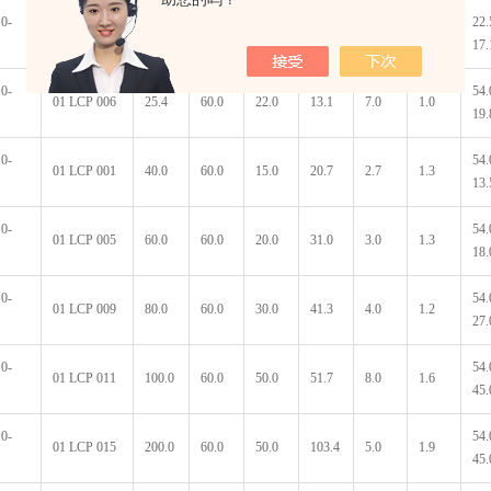
.0-
22.
01 LCP 004
19.0
25.0
19.0
9.8
8.5
1.2
17.
.0-
54.
01 LCP 006
25.4
60.0
22.0
13.1
7.0
1.0
19.
.0-
54.
01 LCP 001
40.0
60.0
15.0
20.7
2.7
1.3
13.
.0-
54.
01 LCP 005
60.0
60.0
20.0
31.0
3.0
1.3
18.
.0-
54.
01 LCP 009
80.0
60.0
30.0
41.3
4.0
1.2
27.
.0-
54.
01 LCP 011
100.0
60.0
50.0
51.7
8.0
1.6
45.
.0-
54.
01 LCP 015
200.0
60.0
50.0
103.4
5.0
1.9
45.