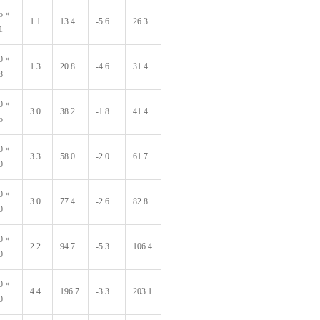
5 ×
1.1
13.4
-5.6
26.3
1
0 ×
1.3
20.8
-4.6
31.4
8
0 ×
3.0
38.2
-1.8
41.4
5
0 ×
3.3
58.0
-2.0
61.7
0
0 ×
3.0
77.4
-2.6
82.8
0
0 ×
2.2
94.7
-5.3
106.4
0
0 ×
4.4
196.7
-3.3
203.1
0