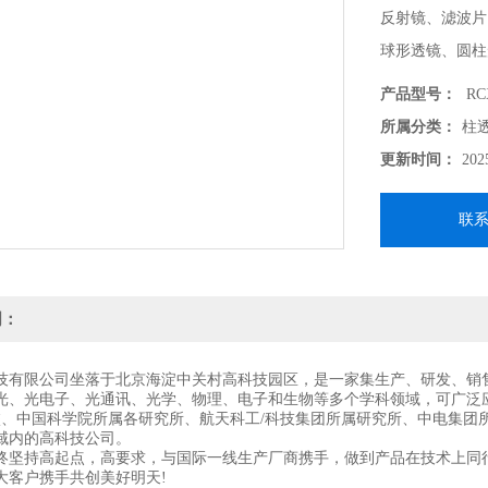
反射镜、滤波片
球形透镜、圆柱
支持各种定制化需
产品型号：
RCX
-------------------
所属分类：
柱
北京波威科技作为
更新时间：
202
供各种技术支持
联
明：
技有限公司坐落于北京海淀中关村高科技园区，是一家集生产、研发、销
光、光电子、光通讯、光学、物理、电子和生物等多个学科领域，可广泛
校、中国科学院所属各研究所、航天科工/科技集团所属研究所、中电集团
域内的高科技公司。
终坚持高起点，高要求，与国际一线生产厂商携手，做到产品在技术上同
大客户携手共创美好明天!