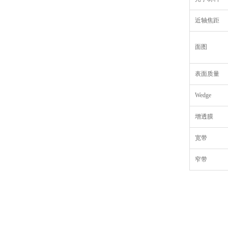
近轴焦距
面图
表面质量
Wedge
增透膜
宽带
窄带