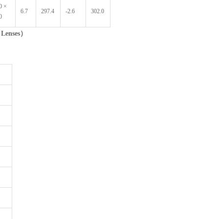
0 ×
6.7
297.4
-2.6
302.0
0
 Lenses
）