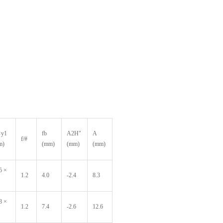
×y1
fb
A2H"
A
f/#
m)
(mm)
(mm)
(mm)
5 ×
1.2
4.0
-2.4
8.3
3 ×
1.2
7.4
-2.6
12.6