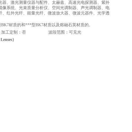
光器、激光测量仪器与配件、太赫兹、高速光电探测器、紫外
成像系统、光束质量分析仪、空间光调制器、声光调制器、电
纤、红外光纤、能量光纤、微波放大器、微波元器件、光学透
K7材质的和***型BK7材质以及熔融石英材质的。
面透镜 加工定制：否 波段范围：可见光
 Lenses
）