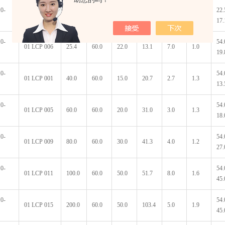
.0-
22.
01 LCP 004
19.0
25.0
19.0
9.8
8.5
1.2
17.
.0-
54.
01 LCP 006
25.4
60.0
22.0
13.1
7.0
1.0
19.
.0-
54.
01 LCP 001
40.0
60.0
15.0
20.7
2.7
1.3
13.
.0-
54.
01 LCP 005
60.0
60.0
20.0
31.0
3.0
1.3
18.
.0-
54.
01 LCP 009
80.0
60.0
30.0
41.3
4.0
1.2
27.
.0-
54.
01 LCP 011
100.0
60.0
50.0
51.7
8.0
1.6
45.
.0-
54.
01 LCP 015
200.0
60.0
50.0
103.4
5.0
1.9
45.