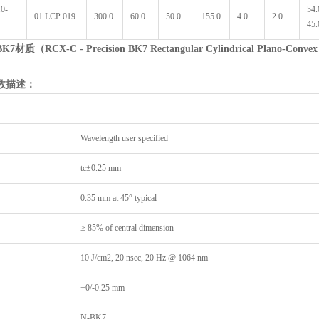
.0-
54.
01 LCP 019
300.0
60.0
50.0
155.0
4.0
2.0
45.
BK7
材质（
RCX-C - Precision BK7 Rectangular Cylindrical Plano-Convex
数描述：
Wavelength user specified
tc±0.25 mm
0.35 mm at 45° typical
≥ 85% of central dimension
10 J/cm2, 20 nsec, 20 Hz @ 1064 nm
+0/-0.25 mm
N-BK7