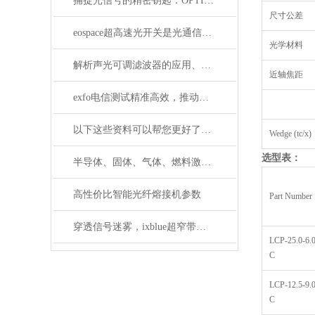
捕捉光信号的精密钥匙：OPTILAB光电探测器解析
尺寸公差
eospace超高速光开关是光通信领域的革新之作
光学材料
解析声光可调滤波器的应用、原理以及使用特点
近轴焦距
exfo电信测试精准高效，推动通信网络质量新标准
以下这些资料可以帮您更好了解偏振分析仪
Wedge (tc/x)
选型表：
半导体、固体、气体、燃料激光器有哪些典型应用？
高性价比智能光纤熔接机参数
Part Number
穿透信号迷雾，ixblue超窄带宽滤波器如何重塑精密光学通信边界
LCP-25.0-6.0
C
LCP-12.5-9.0
C