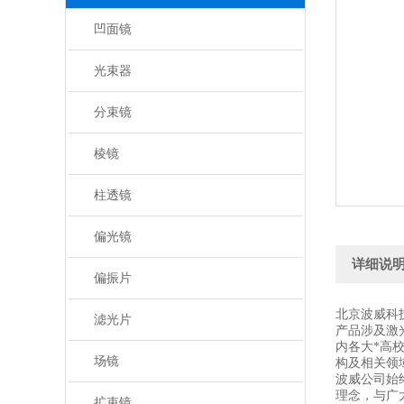
凹面镜
光束器
分束镜
棱镜
柱透镜
偏光镜
详细说
偏振片
北京波威科
滤光片
产品涉及激
内各大*高
场镜
构及相关领
波威公司始
理念，与广
扩束镜