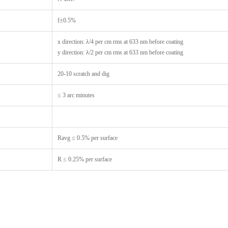
f±0.5%
x direction: λ/4 per cm rms at 633 nm before coating
y direction: λ/2 per cm rms at 633 nm before coating
20-10 scratch and dig
≤ 3 arc minutes
Ravg ≤ 0.5% per surface
R ≤ 0.25% per surface