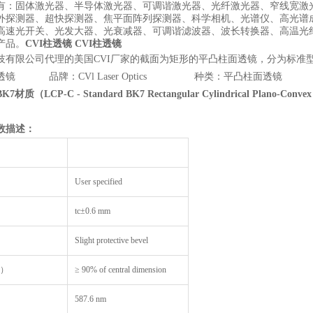
有：固体激光器、半导体激光器、可调谐激光器、光纤激光器、窄线宽激
外探测器、超快探测器、焦平面阵列探测器、科学相机、光谱仪、高光谱
高速光开关、光发大器、光衰减器、可调谐滤波器、波长转换器、高温光
产品。
CVI柱透镜
CVI柱透镜
技有限公司代理的美国CVI厂家的截面为矩形的平凸柱面透镜，分为标准型B
透镜 品牌：CVl Laser Optics 种类：平凸柱
BK7
材质（
LCP-C - Standard BK7 Rectangular Cylindrical Plano-Convex
数描述：
User specified
tc±0.6 mm
Slight protective bevel
A）
≥ 90% of central dimension
587.6 nm