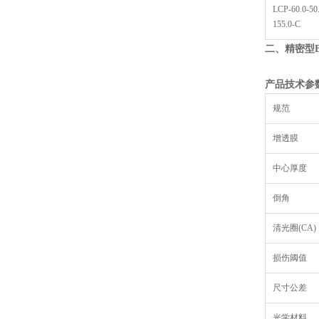
LCP-60.0-50
155.0-C
二、精密型
产品技术参
规范
增透膜
中心厚度
倒角
清光圈(CA)
损伤阈值
尺寸公差
光学材料