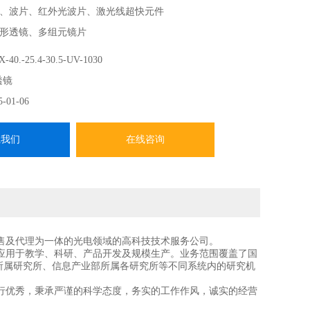
、波片、红外光波片、激光线超快元件
形透镜、多组元镜片
求 CVI柱透镜
-40.-25.4-30.5-UV-1030
-------
透镜
CVI Laser Optics在中国、香港、中国台湾地区的总代，提
5-01-06
系我们
在线咨询
售及代理为一体的光电领域的高科技技术服务公司。
应用于教学、科研、产品开发及规模生产。业务范围覆盖了国
所属研究所、信息产业部所属各研究所等不同系统内的研究机
行优秀，秉承严谨的科学态度，务实的工作作风，诚实的经营