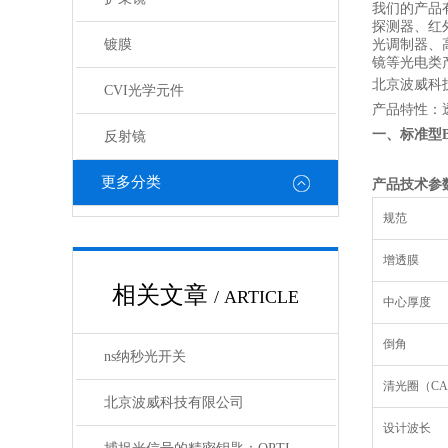
我们的产品
探测器、红
镀膜
光调制器、
镜等光电类
北京波威科
CVI光学元件
产品特性：
一、标准型
反射镜
更多分类
产品技术参
规范
增透膜
相关文章
/ ARTICLE
中心厚度
倒角
ns纳秒光开关
清光圈（C
北京波威科技有限公司
设计波长