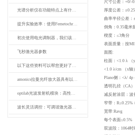
尺寸公差：+0/-0
光谱分析仪在功能特点上有什么杰出表现？
厚度公差：±0.2
曲率半径公差：±0
提升实验效率：使用Femetochrome快速扫描自相关仪的优势
倒角：0.35毫米
楔度：≤3角分
初次使用电光调制器，我们该注意什么事项？
表面质量：按MIL-
飞秒激光器参数
面图:
柱面：<1.0 λ 
以下这些资料可以帮您更好了解偏振分析仪
<1.0 λ/cm （x
Plano侧：<λ/ 4p -
amonics拉曼光纤放大器具有以下四大优点
透明孔径（CA）
optilab光波发射机模块：高性能通信的核心组件
减反射涂层：波长
窄带：R≤0.25% 
波长灵活调控：可调谐激光器在WDM系统中的应用解析
宽带:Ravg
每个表面≤0.5%
双波段：1064时R≤