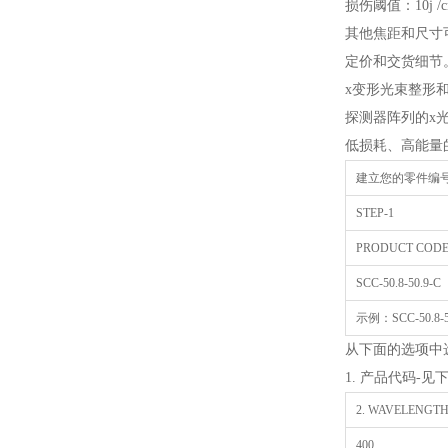
损伤阈值：10j /cm2
其他焦距和尺寸
定价和交货细节
x变形光束整形
探测器阵列的x
低损耗、高能量
建立您的零件编
STEP-1
PRODUCT COD
SCC-50.8-50.9-C
示例：SCC-50.8-50
从下面的选项中
1. 产品代码-见
2. WAVELENGTH O
400