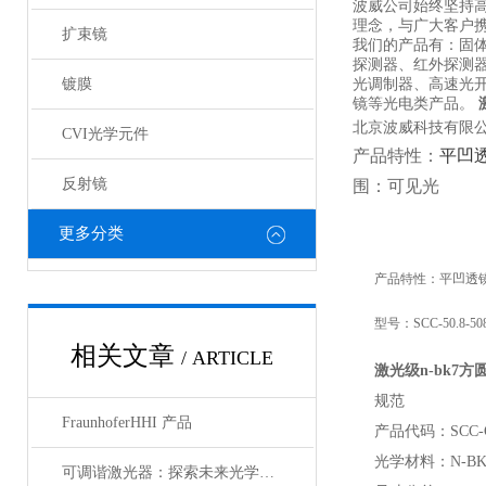
波威公司始终坚持
理念，与广大客户携
扩束镜
我们的产品有：固
探测器、红外探测
镀膜
光调制器、高速光
镜等光电类产品。
北京波威科技有限公
CVI光学元件
产品特性：
平凹
反射镜
围：可见光
更多分类
产品特性：平凹透
型号：SCC-50.8-508
相关文章
/ ARTICLE
激光级n-bk7
方圆
规范
FraunhoferHHI 产品
产品代码：SCC-
光学材料：N-BK
可调谐激光器：探索未来光学应用的无限可能