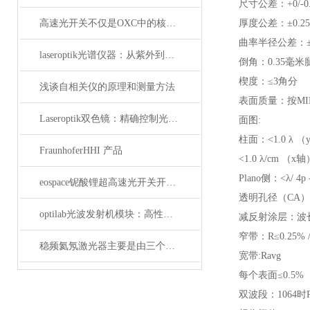
尺寸公差：+0/-0
高速光开关不仅是OXC中的核心器件，它还广泛应用于这些领域
厚度公差：±0.2
曲率半径公差：±0
laseroptik光谱仪器：从紫外到红外的精密光学测量解决方案
倒角：0.35毫米
楔度：≤3角分
浅谈自相关仪的原理和测量方法
表面质量：按MIL-
Laseroptik双色镜：精确控制光的波长与功率
面图:
柱面：<1.0 λ 
FraunhoferHHI 产品
<1.0 λ/cm （x
Plano侧：<λ/ 4p -
eospace铌酸锂超高速光开关开启通信新时代
透明孔径（CA）
optilab光波发射机模块：高性能通信的核心组件
减反射涂层：波长
窄带：R≤0.25% 
稳频氦氖激光器主要是由三个部分组成
宽带:Ravg
每个表面≤0.5%
双波段：1064时R≤