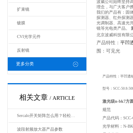
波威公司始终坚持
理念，与广大客户携
扩束镜
我们的产品有：固
探测器、红外探测
镀膜
光调制器、高速光
镜等光电类产品。
北京波威科技有限公
CVI光学元件
产品特性：
平凹
反射镜
围：可见光
更多分类
产品特性：平凹透
型号：SCC-50.8-508
相关文章
/ ARTICLE
激光级n-bk7
方圆
规范
Sercalo开关矩阵怎么用？轻松实现光路智能切换
产品代码：SCC-
光学材料：N-BK
波段射频放大器产品参数