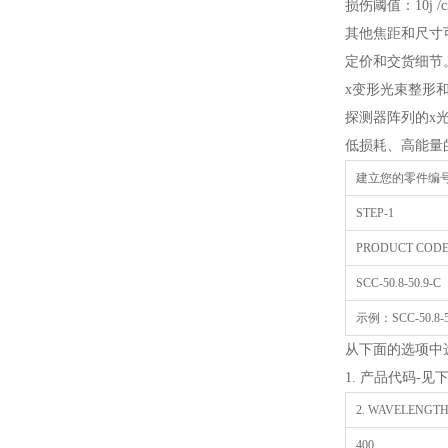
损伤阈值：10j /cm2
其他焦距和尺寸
定价和交货细节
x变形光束整形
探测器阵列的x
低损耗、高能量
建立您的零件编
STEP-1
PRODUCT COD
SCC-50.8-50.9-C
示例：SCC-50.8-50
从下面的选项中
1. 产品代码-见
2. WAVELENGTH O
400