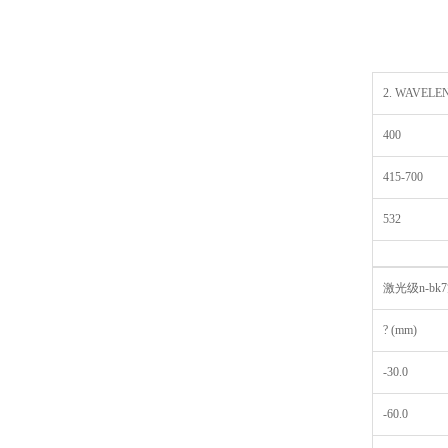
2. WAVELENG
400
415-700
532
激光级n-b
? (mm)
-30.0
-60.0