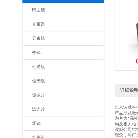
凹面镜
光束器
分束镜
棱镜
柱透镜
偏光镜
详细说
偏振片
北京波威科
滤光片
产品涉及激
内各大*高
场镜
构及相关领
波威公司始
理念，与广
扩束镜