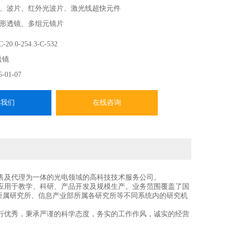
、波片、红外光波片、激光线超快元件
形透镜、多组元镜片
求 激光级n-bk7 方圆柱形平凹透镜
-20.0-254.3-C-532
-------
透镜
CVI Laser Optics在中国、香港、中国台湾地区的总代，提
5-01-07
系我们
在线咨询
售及代理为一体的光电领域的高科技技术服务公司。
应用于教学、科研、产品开发及规模生产。业务范围覆盖了国
所属研究所、信息产业部所属各研究所等不同系统内的研究机
行优秀，秉承严谨的科学态度，务实的工作作风，诚实的经营