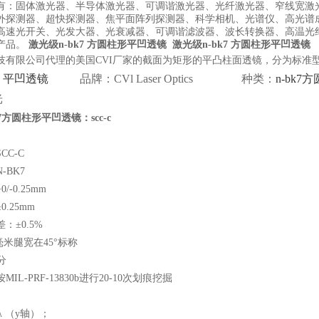
有：固体激光器、半导体激光器、可调谐激光器、光纤激光器、窄线宽激
外探测器、超快探测器、焦平面阵列探测器、科学相机、光谱仪、高光谱
高速光开关、光发大器、光衰减器、可调谐滤波器、波长转换器、高温光
产品。
激光级n-bk7 方圆柱形平凹透镜
激光级n-bk7 方圆柱形平凹透镜
技有限公司代理的美国CVI厂家的截面为矩形的平凸柱面透镜，分为标准型B
：
平凹透镜
品牌：CVl Laser Optics 种类：
n-bk
光
7
方圆柱形平凹透镜：scc-c
CC-C
-BK7
-0.25mm
.25mm
：±0.5%
5毫米腿宽在45°标称
分
IL-PRF-13830b进行20-10次划痕挖掘
 λ （y轴）；