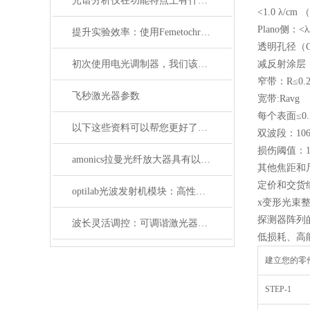
光谱分析仪在功能特点上有什么杰出表现？
<1.0 λ/cm
Plano侧：<λ/ 
提升实验效率：使用Femetochrome快速扫描自相关仪的优势
透明孔径（C
初次使用电光调制器，我们该注意什么事项？
减反射涂层：
窄带：R≤0.2
飞秒激光器参数
宽带:Ravg
每个表面≤0.
以下这些资料可以帮您更好了解偏振分析仪
双波段：1064
损伤阈值：10j /
amonics拉曼光纤放大器具有以下四大优点
其他焦距和
定价和交货
optilab光波发射机模块：高性能通信的核心组件
x变形光束
探测器阵列
波长灵活调控：可调谐激光器在WDM系统中的应用解析
低损耗、高
建立您的零
STEP-1