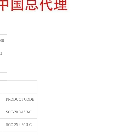
600
32
PRODUCT CODE
SCC-20.0-15.3-C
SCC-25.4-30.5-C