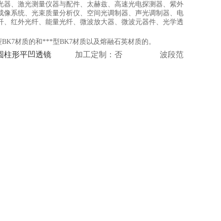
光器、激光测量仪器与配件、太赫兹、高速光电探测器、紫外
成像系统、光束质量分析仪、空间光调制器、声光调制器、电
纤、红外光纤、能量光纤、微波放大器、微波元器件、光学透
K7材质的和***型BK7材质以及熔融石英材质的。
7方圆柱形平凹透镜
加工定制：否 波段范