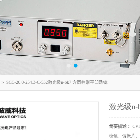
＞ SCC-20.0-254.3-C-532激光级n-bk7 方圆柱形平凹透镜
激光级n-
简要描述：
CVI
棱镜、偏振片、