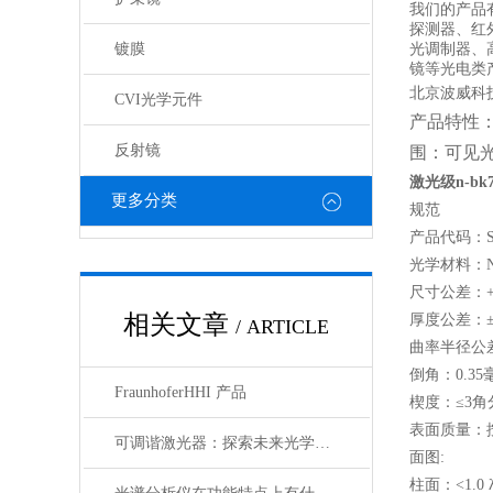
我们的产品
探测器、红
镀膜
光调制器、
镜等光电类
北京波威科
CVI光学元件
产品特性
反射镜
围：可见
激光级n-bk
更多分类
规范
产品代码：S
光学材料：N
尺寸公差：+0/
相关文章
厚度公差：±0
/ ARTICLE
曲率半径公差
倒角：0.3
FraunhoferHHI 产品
楔度：≤3角
表面质量：按M
可调谐激光器：探索未来光学应用的无限可能
面图:
柱面：<1.0