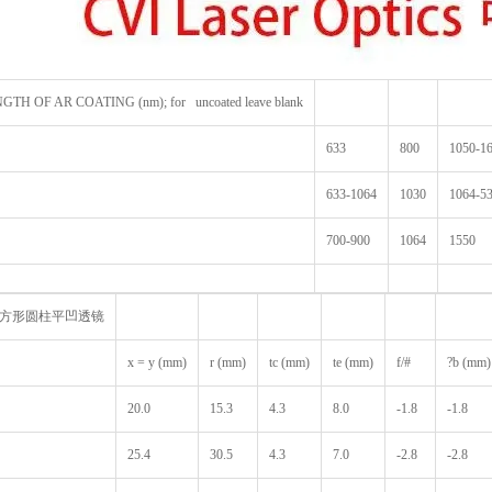
TH OF AR COATING (nm); for uncoated leave blank
633
800
1050-1
633-1064
1030
1064-5
700-900
1064
1550
k7方形圆柱平凹透镜
x = y (mm)
r (mm)
tc (mm)
te (mm)
f/#
?b (mm)
20.0
15.3
4.3
8.0
-1.8
-1.8
25.4
30.5
4.3
7.0
-2.8
-2.8