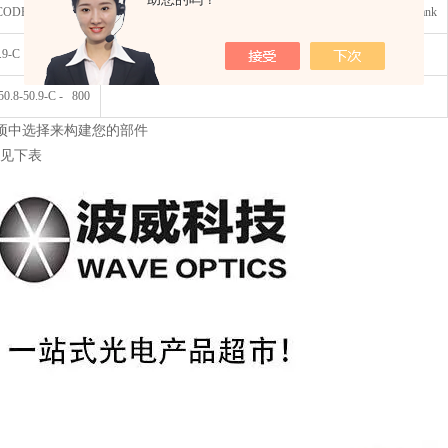
CODE
WAVELENGTH OF AR COATING (nm) for uncoated leave blank
.9-C
800
8-50.9-C - 800
项中选择来构建您的部件
-见下表