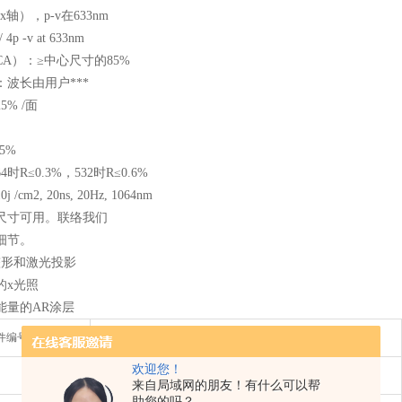
 （x轴），p-v在633nm
4p -v at 633nm
A）：≥中心尺寸的85%
波长由用户***
5% /面
5%
时R≤0.3%，532时R≤0.6%
cm2, 20ns, 20Hz, 1064nm
尺寸可用。联络我们
细节。
整形和激光投影
的x光照
能量的AR涂层
件编号
欢迎您！
STEP-2
来自局域网的朋友！有什么可以帮
助您的吗？