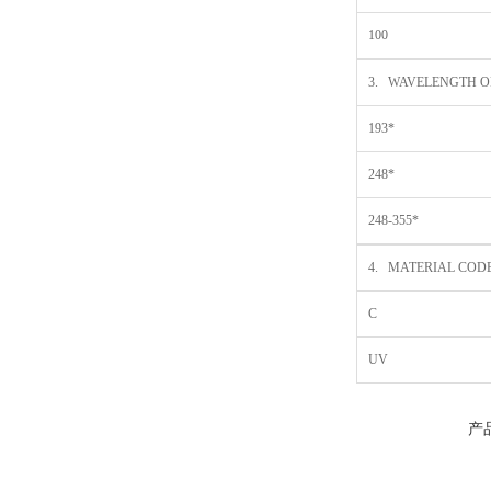
100
3. WAVELENGTH OF
193*
248*
248-355*
4. MATERIAL COD
C
UV
产