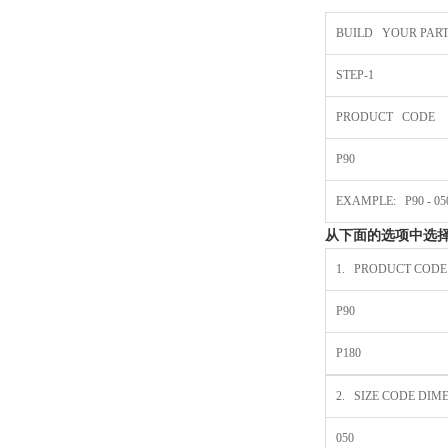
BUILD YOUR PAR
STEP-1
PRODUCT CODE
P90
EXAMPLE: P90 - 050 
从下面的选项中选
1. PRODUCT CODE
P90
P180
2. SIZE CODE DIMENS
050