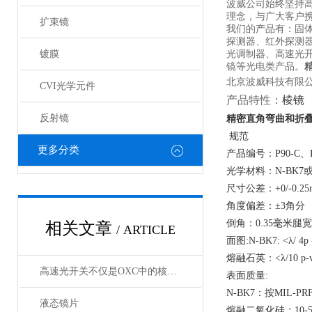
波威公司始终坚持
理念，与广大客户携
扩束镜
我们的产品有：固
探测器、红外探测
镀膜
光调制器、高速光
镜等光电类产品。
北京波威科技有限公
CVI光学元件
产品特性：
棱镜
反射镜
精密直角弯曲和折叠棱
规范
更多分类
产品编号：P90-C、P9
光学材料：N-BK7
尺寸公差：+0/-0.25
角度偏差：±3角分
倒角：0.35毫米腿宽
相关文章
/ ARTICLE
面图:N-BK7: <λ/ 4
熔融石英：<λ/10 p
高速光开关不仅是OXC中的核心器件，它还广泛应用于这些领域
表面质量:
N-BK7：按MIL-PR
液态镜片
熔融二氧化硅：10-5划