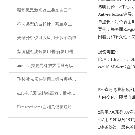
透明孔径：≥中心尺
稳频氦氖激光器主要是由三个部分组成
Anti-reflection涂层:
单波长：每个表面R≤0
不同类型的波长计，其差别主要体现在以下这些地方
宽带：每表面Ravg≤0
附着力和耐久性：符合M
光谱分析仪可以应用于多个领域
紧凑型粗波分复用器/解复用器（双面）产品参数
损伤阈值
:
脉冲：10j /cm2， 20n
amonics拉曼光纤放大器具有以下四大优点
cw: 10 MW/cm2在
飞秒激光器在使用上拥有哪些特点？
P90直角弯曲棱镜
exfo电信测试精准高效，推动通信网络质量新标准
方向变化（即反向
Femetochrome自相关仪超短脉冲测量的“时间显微镜”
x采用P90系列90
x采用P180系列1
x镀铝斜边，黑色涂