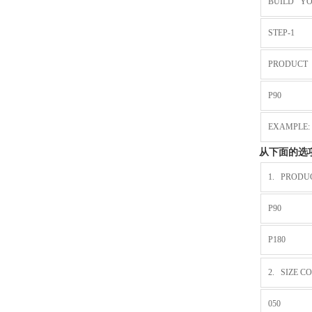
BUILD YO
STEP-1
PRODUCT
P90
EXAMPLE: P
从下面的选
1. PRODU
P90
P180
2. SIZE CO
050