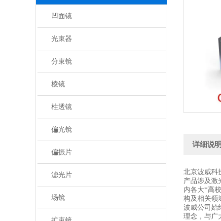
凹面镜
光束器
分束镜
棱镜
柱透镜
偏光镜
详细说
偏振片
北京波威科
滤光片
产品涉及激
内各大*高
场镜
构及相关领
波威公司始
理念，与广
扩束镜