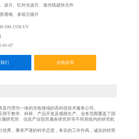
、波片、红外光波片、激光线超快元件
形透镜、多组元镜片
需求 精密直角弯曲和 折叠棱镜
0-100-1550-UV
-------
镜
CVI Laser Optics在中国、香港、中国台湾地区的总代，提
5-01-07
系我们
在线咨询
售及代理为一体的光电领域的高科技技术服务公司。
应用于教学、科研、产品开发及规模生产。业务范围覆盖了国
所属研究所、信息产业部所属各研究所等不同系统内的研究机
行优秀，秉承严谨的科学态度，务实的工作作风，诚实的经营