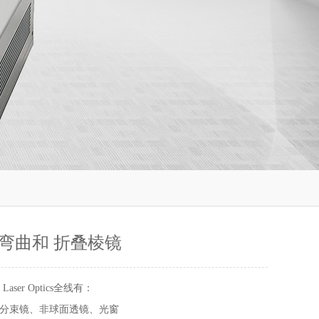
弯曲和 折叠棱镜
 Laser Optics全线有：
分束镜、非球面透镜、光窗