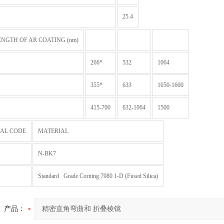
25.4
NGTH OF AR COATING (nm)
266*
532
1064
355*
633
1050-1600
415-700
632-1064
1500
IAL CODE
MATERIAL
N-BK7
Standard Grade Corning 7980 1-D (Fused Silica)
产品：