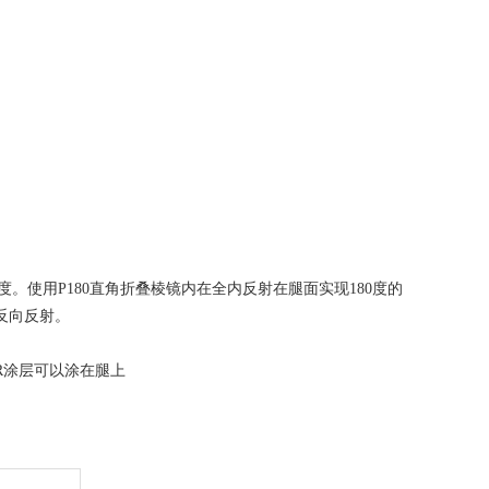
度。使用P180直角折叠棱镜内在全内反射在腿面实现180度的
反向反射。
AR涂层可以涂在腿上