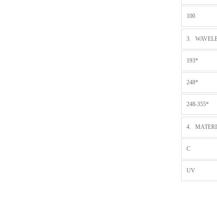
100
3. WAVELE
193*
248*
248-355*
4. MATER
C
UV