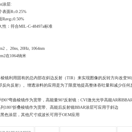
tion涂层:
表面R≤0.25%
avg≤0.50%
：符合MIL-C-48497a标准
2， 20ns, 20Hz, 1064nm
/cm2在1064纳米
曲棱镜利用固有的总内部在斜边反射（TIR）来实现图像的反转方向改变90
即反向反射）。增透涂料的应用是为了限度地提高整体吞吐量和减少任何
系列90?弯曲棱镜作为宽带，高能量90?反射镜：CVI激光光学高能AR和BB
0系列180?折叠棱镜作为宽带、高能后反射镜BBAR涂层可应用于斜边
，黑色涂层，其他尺寸或波长可用于OEM应用