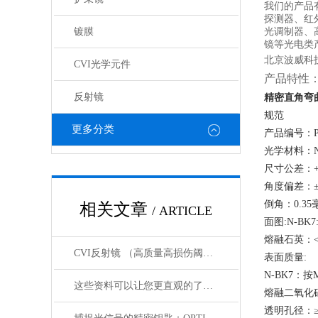
我们的产品
探测器、红
镀膜
光调制器、
镜等光电类
北京波威科
CVI光学元件
产品特性
反射镜
精密直角弯曲
规范
更多分类
产品编号：P90
光学材料：N
尺寸公差：+0/
角度偏差：±
倒角：0.3
相关文章
/ ARTICLE
面图:N-BK7:
熔融石英：<λ
CVI反射镜 （高质量高损伤阈值反射镜）产品介绍
表面质量:
N-BK7：按M
这些资料可以让您更直观的了解什么是电光调制器！
熔融二氧化硅：
透明孔径：≥