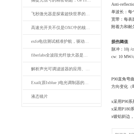
捕捉光信号的精密钥匙：OPTILAB光电探测器解析
Anti-reflec
单波长：每个
飞秒激光器是探索超快世界的利器
宽带：每表面R
附着力和耐久性
高速光开关不仅是OXC中的核心器件，它还广泛应用于这些领域
exfo电信测试精准护航，驱动通信网络高质量发展
损伤阈值
:
脉冲：10j /cm
fiberlabs全波段光纤放大器是：拓展光通信领域的发展
cw: 10 MW
解析声光可调滤波器的应用、原理以及使用特点
P90直角弯
Exail(原Ixblue )电光调制器的初次使用
方向变化（
液态镜片
x采用P90
x采用P18
x镀铝斜边