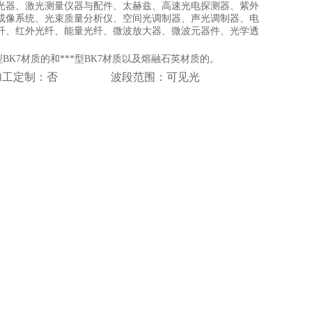
光器、激光测量仪器与配件、太赫兹、高速光电探测器、紫外
成像系统、光束质量分析仪、空间光调制器、声光调制器、电
纤、红外光纤、能量光纤、微波放大器、微波元器件、光学透
K7材质的和***型BK7材质以及熔融石英材质的。
镜 加工定制：否 波段范围：可见光