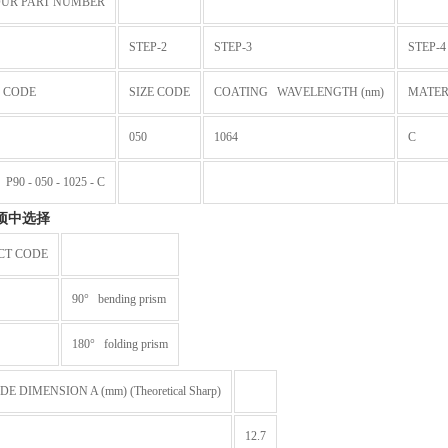
UR PART NUMBER
STEP-2
STEP-3
STEP-4
 CODE
SIZE CODE
COATING WAVELENGTH (nm)
MATER
050
1064
C
90 - 050 - 1025 - C
项中选择
CT CODE
90° bending prism
180° folding prism
DE DIMENSION A (mm) (Theoretical Sharp)
12.7