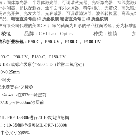
有：固体激光器、半导体激光器、可调谐激光器、光纤激光器、窄线宽激
外探测器、超快探测器、焦平面阵列探测器、科学相机、光谱仪、高光谱
高速光开关、光发大器、光衰减器、可调谐滤波器、波长转换器、高温光
产品。
精密直角弯曲和 折叠棱镜
精密直角弯曲和 折叠棱镜
技有限公司代理的美国CVI厂家的截面为矩形的平凸柱面透镜，分为标准型B
：
棱镜
品牌：CVl Laser Optics 种类：棱
和折叠棱镜：P90-C
， P90-UV
， P180-C
， P180-UV
-C、P90-UV、P180-C、P180-UV
-BK7或标准级康宁7980 1-D（熔融二氧化硅）
-0.25mm
3角分
5毫米腿宽在45°标称
 <λ/ 4p -v在633nm涂层前
/10 p-v在633nm涂层前
IL-PRF-13830b进行20-10次划痕挖掘
10-5划痕挖掘每MIL-PRF-13830b
中心尺寸的85%