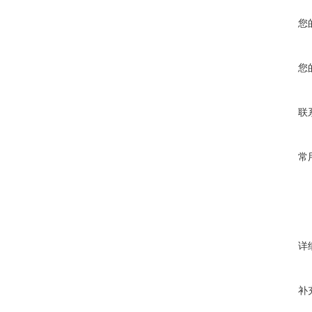
您
您
联
常
详
补