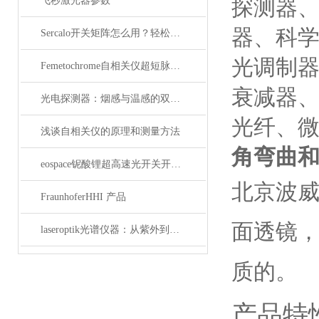
飞秒激光器参数
探测器
器、科
Sercalo开关矩阵怎么用？轻松实现光路智能切换
光调制
Femetochrome自相关仪超短脉冲测量的“时间显微镜”
衰减器
光电探测器：烟感与温感的双重角色
光纤、
浅谈自相关仪的原理和测量方法
角弯曲和
eospace铌酸锂超高速光开关开启通信新时代
北京波威
FraunhoferHHI 产品
面透镜，
laseroptik光谱仪器：从紫外到红外的精密光学测量解决方案
质的。
产品特