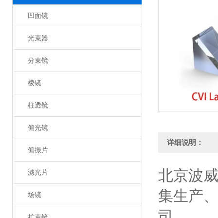
凹面镜
光束器
分束镜
棱镜
柱透镜
偏光镜
详细说明：
偏振片
北京波
滤光片
集生产
场镜
司。
扩束镜