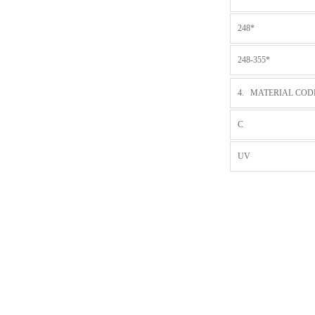
248*
248-355*
4. MATERIAL COD
C
UV