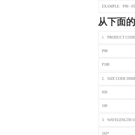
EXAMPLE: P90 - 050
从下面
1. PRODUCT COD
P90
P180
2. SIZE CODE DIMEN
050
100
3. WAVELENGTH OF
193*