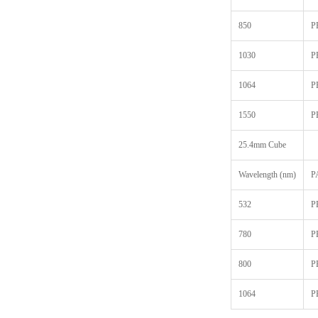
850
P
1030
P
1064
P
1550
P
25.4mm Cube
Wavelength (nm)
P
532
P
780
P
800
P
1064
P