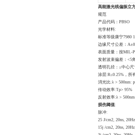
高能激光线偏振立
规范
产品代码：PBSO
光学材料:
标准等级康宁7980
边缘尺寸公差：A±0.
表面质量：按MIL-PR
发射波束偏差：<5角分在
透明孔径：≥中心尺寸的85
涂层:R≤0.25%，
消光比:λ > 500nm: p/
传动效率:Tp> 95%
反射效率:λ > 500nm R
损伤阈值
:
脉冲:
25 J/cm2, 20ns, 20H
15j /cm2, 20ns, 20H
3j /cm2, 20ns, 2