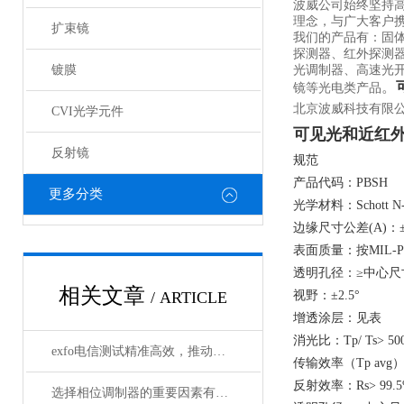
波威公司始终坚持
理念，与广大客户携
扩束镜
我们的产品有：固
探测器、红外探测
镀膜
光调制器、高速光
。
镜等光电类产品
北京波威科技有限公
CVI光学元件
可见光和近红
反射镜
规范
产品代码：PBSH
更多分类
光学材料：Schott N
边缘尺寸公差(A)：±0
表面质量：按MIL-PR
透明孔径：≥中心尺
相关文章
/ ARTICLE
视野：±2.5°
增透涂层：见表
消光比：Tp/ Ts> 500
exfo电信测试精准高效，推动通信网络质量新标准
传输效率（Tp avg）
反射效率：Rs> 99
选择相位调制器的重要因素有哪些？你清楚吗？