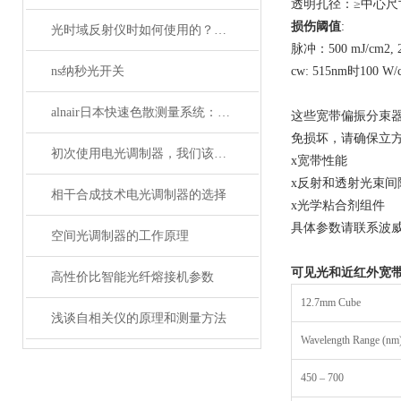
透明孔径：≥中心尺
损伤阈值
:
光时域反射仪时如何使用的？使用时又要注意哪些事项？
脉冲：500 mJ/cm2, 20
ns纳秒光开关
cw: 515nm时100 W/
alnair日本快速色散测量系统：精准捕捉光学世界的瞬息万变
这些宽带偏振分束器
免损坏，请确保立
初次使用电光调制器，我们该注意什么事项？
x宽带性能
x反射和透射光束间隔
相干合成技术电光调制器的选择
x光学粘合剂组件
具体参数请联系波
空间光调制器的工作原理
可见光和近红外宽
高性价比智能光纤熔接机参数
12.7mm Cube
浅谈自相关仪的原理和测量方法
Wavelength Range (nm
450 – 700