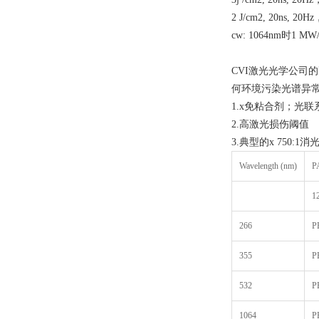
2 J/cm2, 20ns, 20
cw: 1064nm时1 MW
CVI激光光学公司
何环境污染光谱异常
1.x免粘合剂；光联
2.高激光损伤阈值
3.典型的x 750:1消
Wavelength (nm)
P
1
266
P
355
P
532
P
1064
P