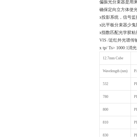
偏振光分束器是用来分
确保定向立方体使
x投影系统，信号监
x比平板分束器少鬼
x指数匹配光学胶粘
VIS /近红外光谱传
x tp/ Ts> 1000:1消
12.7mm Cube
Wavelength (nm)
P
532
P
780
P
800
P
810
P
830
P