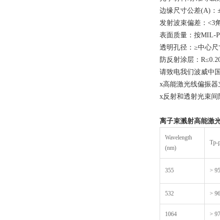
边缘尺寸公差(A)：±0
发射波束偏差：<3
表面质量：按MIL-PRF
透明孔径：≥中心尺
防反射涂层：R≤0.
请致电我们波威中
x高能激光线偏振器
x反射和透射光束间隔
离子束溅射高能激光
Wavelength
Tp-
(nm)
355
> 9
532
> 9
1064
> 9