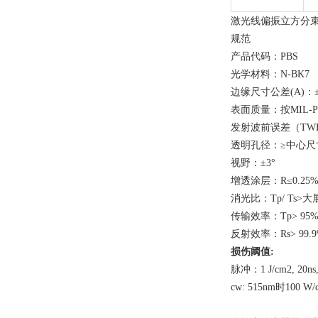
激光线偏振立方分束
规范
产品代码：PBS
光学材料：N-BK7
边缘尺寸公差(A)：±0
表面质量：按MIL-PR
发射波前误差（TWE）：
透明孔径：≥中心尺
视野：±3°
增透涂层：R≤0.25%
消光比：Tp/ Ts>
传输效率：Tp> 95
反射效率：Rs> 99.
损伤阈值:
脉冲：1 J/cm2, 20ns,
cw: 515nm时100 W/