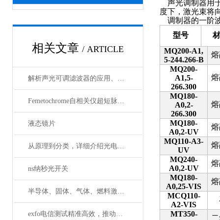
声光调制器用
度下，激光束将
调制器的一阶
型号
相关文章
/ ARTICLE
MQ200-A1,
熔
5-244.266-B
MQ200-
熔
A1,5-
解析声光可调滤波器的应用、原理以及使用特点
266.300
MQ180-
Femetochrome自相关仪超短脉冲测量的“时间显微镜”
熔
A0,2-
266.300
MQ180-
液态镜片
熔
A0,2-UV
MQ110-A3-
熔
从原理到分类，详细介绍光电探测器
UV
MQ240-
熔
A0,2-UV
ns纳秒光开关
MQ180-
熔
A0,25-VIS
半导体、固体、气体、燃料激光器有哪些典型应用？
MCQ110-
A2-VIS
MT350-
exfo电信测试精准高效，推动通信网络质量新标准
二