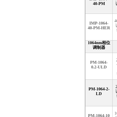
40-PM
4
IMP-1064-
40-PM-HER
1064nm
相位
调制器
PM-1064-
0.2-ULD
PM-1064-2-
LD
1
PM-1064-10