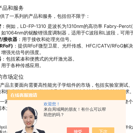
b 产品和服务
ab 提供了一系列的产品和服务，包括但不限于：
管
：例如，LD-FP-1310 是波长为1310nm的高功率 Fabry-P
：如1064nm的铌酸锂强度调制器，适用于C波段和L波段，可用
/接收器
：用于接收和处理光信号。
RFoF)
：提供RFoF微型卫星、光纤传感、HFC/CATV/RFoG解
：增强光信号的强度。
器
：包括紧凑和便携式的光纤激光器。
：用于各种传感应用。
b 的市场定位
ab 的产品主要面向需要高性能光子学组件的市场，包括实验室测
质和技术优良著称，能够满足客户对于特定性能和可靠性的要求
ab 是一家总部设在美国亚利桑那州凤凰城的国际公司，拥有遍布整个
欢迎您！
国本土有*的业务基础，还在全球范围内开展业务。
来自局域网的朋友！有什么可以帮
助您的吗？
ptilab 是一家在光子学和光纤解决方案领域具有地位的公司，提供多样化的
通过他们的网站或联系当地的经销商获取更多信息。