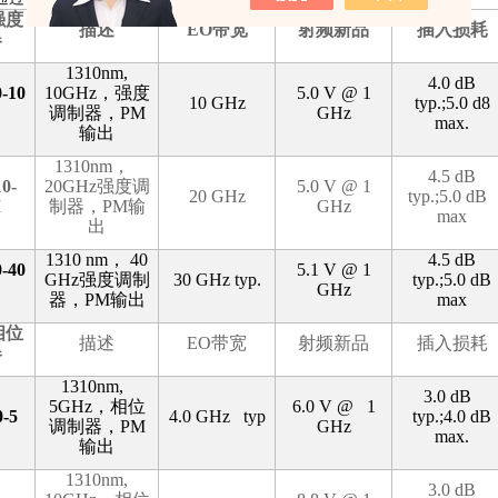
强度
描述
EO
带宽
射频新品
插入损耗
器
1310nm,
4.0 dB
-10
10GHz
，强度
5.0 V @ 1
10 GHz
typ.;5.0 d8
调制器，
PM
GHz
max.
输出
1310nm
，
4.5 dB
0-
20GHz
强度调
5.0 V @ 1
20 GHz
typ.;5.0 dB
M
制器，
PM
输
GHz
max
出
1310 nm
，
40
4.5 dB
-40
5.1 V @ 1
GHz
强度调制
30 GHz typ.
typ.;5.0 dB
GHz
器，
PM
输出
max
相位
描述
EO
带宽
射频新品
插入损耗
器
1310nm,
3.0 dB
5GHz
，相位
6.0 V @ 1
-5
4.0 GHz typ
typ.;4.0 dB
调制器，
PM
GHz
max.
输出
1310nm,
3.0 dB