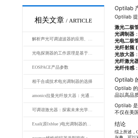
Optila
Optil
相关文章
/ ARTICLE
激光二极
光调制器
解析声光可调滤波器的应用、原理以及使用特点
光电二极管
光纤射频 (
光电探测器的工作原理是基于光电效应
光放大器
光纤激光
光纤传感
EOSPACE产品参数
Optila
相干合成技术电光调制器的选择
Optil
品以高品
amonics拉曼光纤放大器：光通信领域的新星
Optil
可调谐激光器：探索未来光学应用的无限可能
不仅在美
结论
Exail(原Ixblue )电光调制器的初次使用
综上所述，O
兴趣，可以