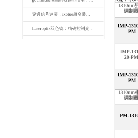
goumax线性编码器选型指南：分辨率、行程与安装方式全覆盖
1310nm
调制
穿透信号迷雾，ixblue超窄带宽滤波器如何重塑精密光学通信边界
IMP-1310
Laseroptik双色镜：精确控制光的波长与功率
-PM
IMP-131
20-P
IMP-1310
-PM
1310nm
调制
PM-1310