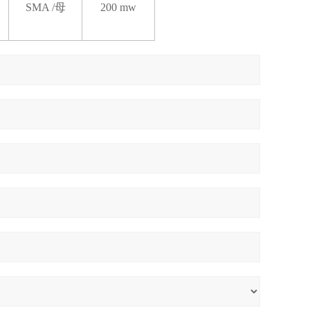
SMA /
母
200 mw