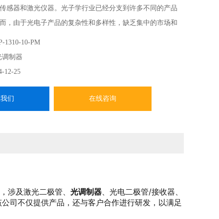
传感器和激光仪器。光子学行业已经分支到许多不同的产品
而，由于光电子产品的复杂性和多样性，缺乏集中的市场和
提供真实的性能数据、交货时间和最新定价。OPTILAB 通过
-1310-10-PM
的广泛产品来弥补这一缺陷。光调制器
光调制器
4-12-25
系我们
在线咨询
司，涉及激光二极管、
光调制器
、光电二极管/接收器、
该公司不仅提供产品，还与客户合作进行研发，以满足