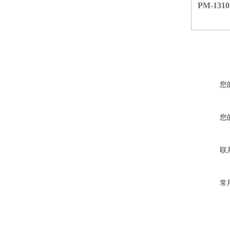
PM-1310
您
您
联
常