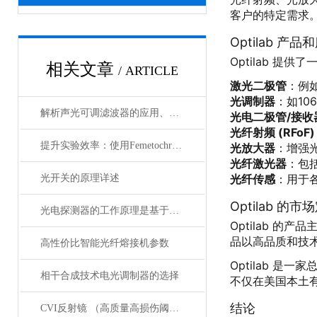
客户的特定需求
Optilab 产品
Optilab 提
相关文章
/ ARTICLE
激光二极管
：例如
光调制器
：如10
解析声光可调滤波器的应用、原理以及使用特点
光电二极管/接收
光纤射频 (RFoF)
提升实验效率：使用Femetochrome快速扫描自相关仪的优势
光放大器
：增强
光纤激光器
：包
光纤传感
：用于
光开关的原理详述
Optilab 的市
光电探测器的工作原理是基于光电效应
Optilab 
品以高品质和技
高性价比智能光纤熔接机参数
Optilab 
相干合成技术电光调制器的选择
不仅在美国本土
结论
CVI反射镜 （高质量高损伤阈值反射镜）产品介绍