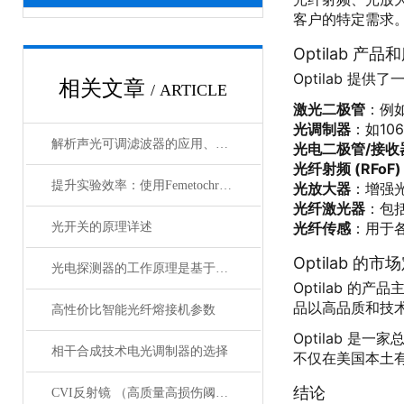
客户的特定需求
Optilab 产品
Optilab 提
相关文章
/ ARTICLE
激光二极管
：例如
光调制器
：如10
解析声光可调滤波器的应用、原理以及使用特点
光电二极管/接收
光纤射频 (RFoF)
提升实验效率：使用Femetochrome快速扫描自相关仪的优势
光放大器
：增强
光纤激光器
：包
光纤传感
：用于
光开关的原理详述
Optilab 的市
光电探测器的工作原理是基于光电效应
Optilab 
品以高品质和技
高性价比智能光纤熔接机参数
Optilab 
相干合成技术电光调制器的选择
不仅在美国本土
结论
CVI反射镜 （高质量高损伤阈值反射镜）产品介绍