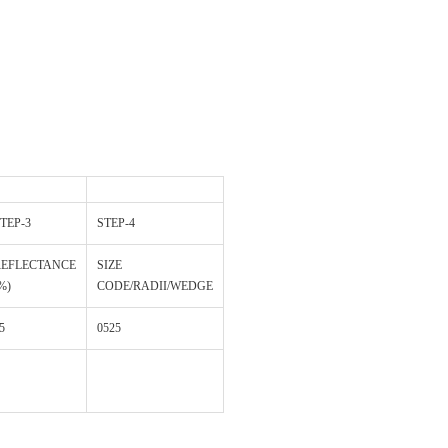
TEP-3
STEP-4
REFLECTANCE
SIZE
%)
CODE/RADII/WEDGE
5
0525