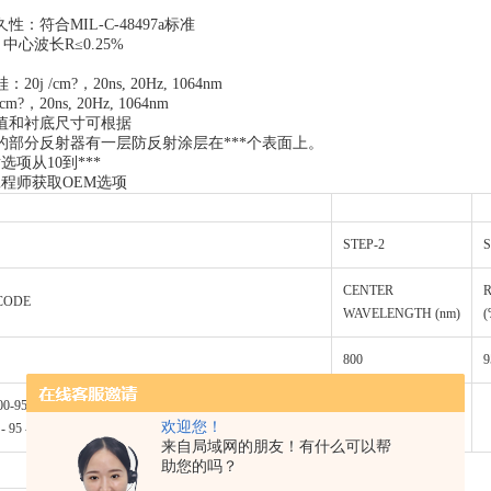
：符合MIL-C-48497a标准
：中心波长R≤0.25%
j /cm?，20ns, 20Hz, 1064nm
/cm?，20ns, 20Hz, 1064nm
值和衬底尺寸可根据
的部分反射器有一层防反射涂层在***个表面上。
选项从10到***
工程师获取OEM选项
STEP-2
S
CENTER
CODE
WAVELENGTH (nm)
(
800
9
-95-0525（平）；pr1 - 800 - 95 - 0525 - 0.10 - cc(半
欢迎您！
00 - 95 -如果- 0525紫外(楔)
来自局域网的朋友！有什么可以帮
助您的吗？