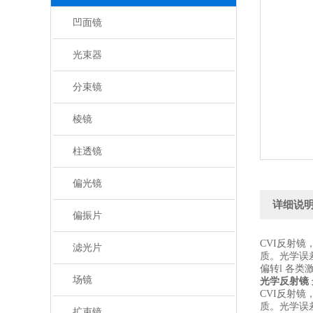
凹面镜
光束器
分束镜
棱镜
柱透镜
偏光镜
详细说
偏振片
CVI反射镜
滤光片
质。光学误差
偏转l 各
场镜
光学反射镜
CVI反射镜
质。光学误差
扩束镜