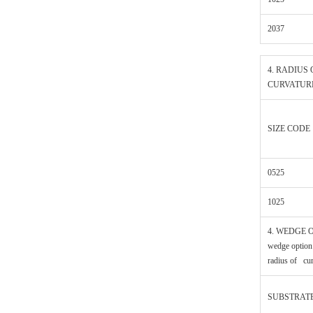
2037
4. RADIUS 
CURVATURE
SIZE CODE
0525
1025
4. WEDGE O
wedge option 
radius of cur
SUBSTRATE