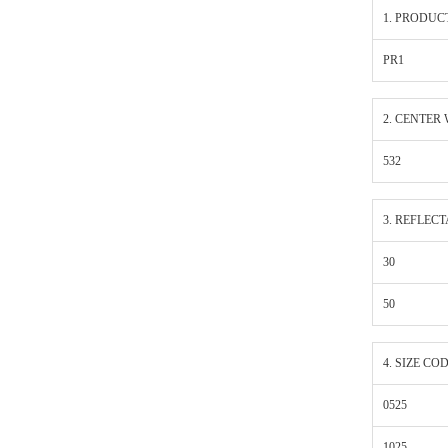
1. PRODUC
PR1
2. CENTER
532
3. REFLECT
30
50
4. SIZE CO
0525
1025