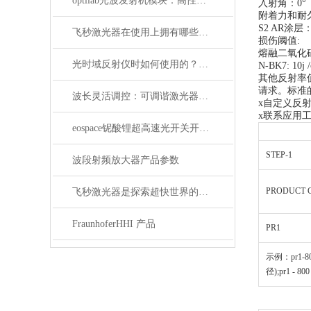
optilab光波发射机模块：高性能通信的核心组件
入射角：0°
附着力和耐久性
S2 AR涂层
飞秒激光器在使用上拥有哪些特点？
损伤阈值:
熔融二氧化硅：20
光时域反射仪时如何使用的？使用时又要注意哪些事项？
N-BK7: 10j 
其他反射率
请求。标准
波长灵活调控：可调谐激光器在WDM系统中的应用解析
x自定义反射
x联系应用
eospace铌酸锂超高速光开关开启通信新时代
STEP-1
波段射频放大器产品参数
PRODUCT 
飞秒激光器是探索超快世界的利器
FraunhoferHHI 产品
PR1
示例：pr1-800
径);pr1 - 8