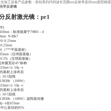
类激光加工设备产品参数：类别系列代码波长范围nm反射率直径mm面型精
光学反射镜
分反射激光镜：pr1
R1
50nm：标准级康宁79801 - d
0nm: N-BK7
-0.25mm
.25mm
分（***平面基材）
.05mm（仅球面基板）
0.5%（仅球面基板）
5毫米腿宽在45°标称
nm<λ/ 10p -v
定的基材上涂布后
10-5划痕
13830b （100W）
nm<λ/ 10p -v
定的基材上涂布后
10-5划痕
-13830b （100W）波阵面传播
p -v在633nm
中心直径的85%