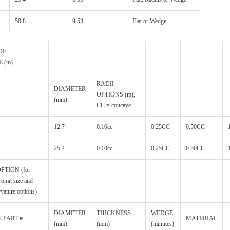
50.8
9.53
Flat or Wedge
OF
 (m)
RADII
DIAMETER
OPTIONS (m),
(mm)
CC = concave
12.7
0.10cc
0.25CC
0.50CC
25.4
0.10cc
0.25CC
0.50CC
PTION (for
omit size and
vature options)
DIAMETER
THICKNESS
WEDGE
 PART #
MATERIAL
(mm)
(mm)
(minutes)