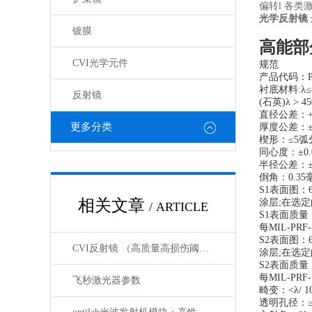
偏转l 各
光学反射镜
镀膜
高能部
CVI光学元件
规范
产品代码：P
衬底材料:λ≤4
反射镜
(石英)λ > 45
直径公差：+0/
更多分类
厚度公差：±0
楔形：≤5弧
同心度：±0
半径公差：±
倒角：0.3
S1表面图：633
相关文章
涂层;在选
/ ARTICLE
S1表面质量：
每MIL-PRF-
S2表面图：633
CVI反射镜 （高质量高损伤阈值反射镜）产品介绍
涂层;在选
S2表面质量：
每MIL-PRF
飞秒激光器参数
畸变：<λ/ 10
透明孔径：≥