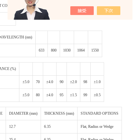
T CODE
 WAVELENGTH (nm)
633
800
1030
1064
1550
ANCE (%)
±5.0
70
±4.0
90
±2.0
98
±1.0
±5.0
80
±4.0
95
±1.5
99
±0.5
DE
DIAMETER (mm)
THICKNESS (mm)
STANDARD OPTIONS
12.7
6.35
Flat, Radius or Wedge
25.4
6.35
Flat, Radius or Wedge