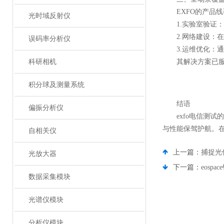
EXFO的产品线
光时域反射仪
1.实验室验证：
2.网络建设：在光
误码率分析仪
3.运维优化：通
科研相机
其解决方案已服务于
积分球及测量系统
结语
偏振分析仪
exfo电信测试
与性能保驾护航。在
自相关仪
上一篇：
捕捉光
光放大器
下一篇：
eos
数据采集模块
光谱仪模块
分析仪模块