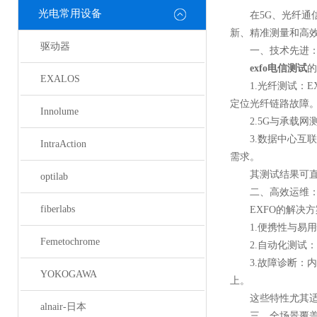
光电常用设备
在5G、光纤通信
新、精准测量和高
驱动器
一、技术先进：
exfo电信测试
的
EXALOS
1.光纤测试：EX
定位光纤链路故障
Innolume
2.5G与承载网测
3.数据中心互联（
IntraAction
需求。
其测试结果可直接
optilab
二、高效运维：
fiberlabs
EXFO的解决方
1.便携性与易用
Femetochrome
2.自动化测试：通
3.故障诊断：内置
YOKOGAWA
上。
这些特性尤其适用
alnair-日本
三、全场景覆盖