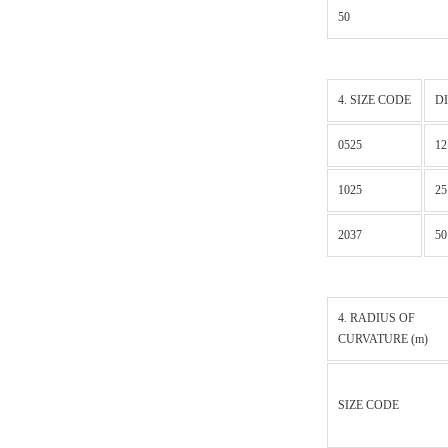
50
4. SIZE CODE
D
0525
12
1025
25
2037
50
4. RADIUS OF
CURVATURE (m)
SIZE CODE