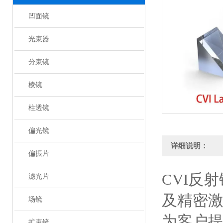
凹面镜
光束器
分束镜
棱镜
柱透镜
偏光镜
详细说明：
偏振片
CVI反
滤光片
及精密
场镜
为客户
扩束镜