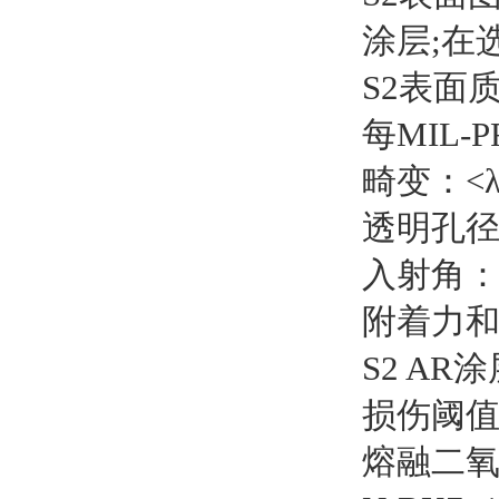
涂层;在
S2表面质
每MIL-
畸变：<λ/
透明孔径
入射角：
附着力和耐
S2 AR
损伤阈值
熔融二氧化硅