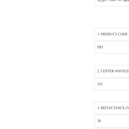
径);pr1 - 800 - 95 
1. PRODUCT CODE
PR1
2. CENTER WAVELE
532
3. REFLECTANCE (%
30