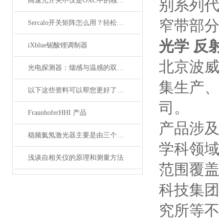
高速光开关不仅是OXC中的核心器件，它还广泛应用于这些领域
别系列代
窄带部
Sercalo开关矩阵怎么用？轻松实现光路智能切换
光学 反
iXblue铌酸锂调制器
北京波
光电探测器：烟感与温感的双重角色
集生产
以下这些资料可以帮您更好了解偏振分析仪
司。
FraunhoferHHI 产品
产品涉
稳频氦氖激光器主要是由三个部分组成
学科领
浅谈自相关仪的原理和测量方法
范围覆盖
科技集
究所等