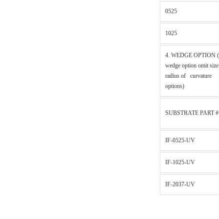
0525
1025
4. WEDGE OPTION (
wedge option omit size
radius of curvature
options)
SUBSTRATE PART #
IF-0525-UV
IF-1025-UV
IF-2037-UV