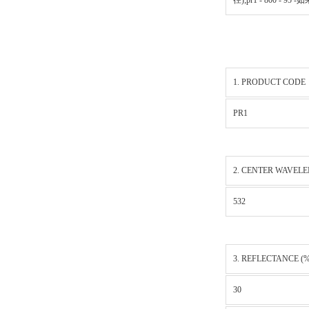
径);pr1 - 800 - 95 
1. PRODUCT CODE
PR1
2. CENTER WAVELE
532
3. REFLECTANCE (%
30