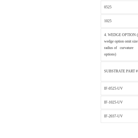
0525
1025
4. WEDGE OPTION (
wedge option omit size
radius of curvature
options)
SUBSTRATE PART #
IF-0525-UV
IF-1025-UV
IF-2037-UV