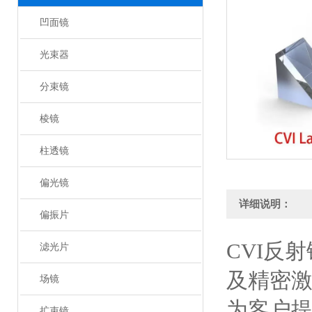
凹面镜
光束器
分束镜
棱镜
柱透镜
偏光镜
详细说明：
偏振片
CVI反
滤光片
及精密
场镜
为客户
扩束镜