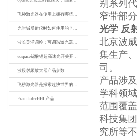
optilab光波发射机模块：高性能通信的核心组件
别系列代
窄带部
飞秒激光器在使用上拥有哪些特点？
光学 反
光时域反射仪时如何使用的？使用时又要注意哪些事项？
北京波
波长灵活调控：可调谐激光器在WDM系统中的应用解析
集生产
eospace铌酸锂超高速光开关开启通信新时代
司。
波段射频放大器产品参数
产品涉
飞秒激光器是探索超快世界的利器
学科领
FraunhoferHHI 产品
范围覆盖
科技集
究所等