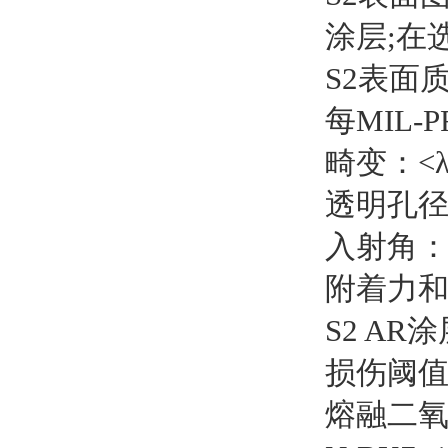
涂层;在
S2表面质
每MIL-
畸变：<λ/
透明孔径
入射角：
附着力和耐
S2 AR
损伤阈值
熔融二氧化硅