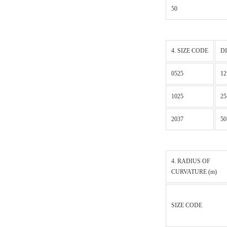
50
4. SIZE CODE
D
0525
12
1025
25
2037
50
4. RADIUS OF
CURVATURE (m)
SIZE CODE