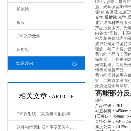
CVI反射镜，是高
质。光学误差RMS
扩束镜
偏转l 各类激光加
光学 反射镜
光学 
镀膜
北京波威科技有限
产品涉及激光、光
内各大*高校、中
CVI光学元件
构及相关领域内的
波威公司始终坚持
理念，与广大客户携
反射镜
我们的产品有：固
探测器、红外探测
更多分类
光调制器、高速光
镜等光电类产品。
我们的反射镜可在部
管、二极管泵浦固
介质还是金属涂层
高能部分反
相关文章
/ ARTICLE
规范
产品代码：PR1
衬底材料:λ≤450nm：
CVI反射镜 （高质量高损伤阈值反射镜）产品介绍
(石英)λ > 450nm: N
直径公差：+0/-0.25
厚度公差：±0.25m
选择相位调制器的重要因素有哪些？你清楚吗？