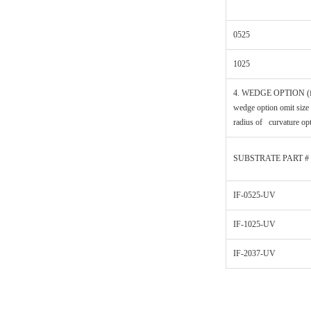
0525
1025
4. WEDGE OPTION (f
wedge option omit size
radius of curvature op
SUBSTRATE PART #
IF-0525-UV
IF-1025-UV
IF-2037-UV