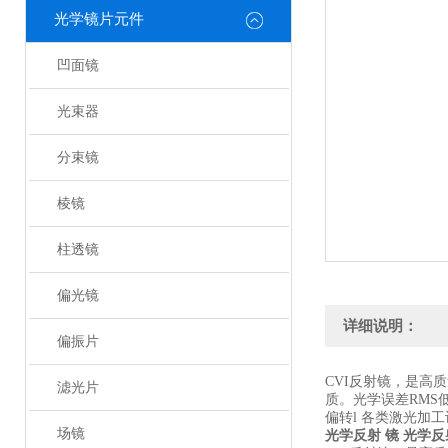
光学镜片元件
凹面镜
光束器
分束镜
棱镜
柱透镜
偏光镜
详细说明：
偏振片
CVI反射镜，是高
滤光片
质。光学误差RMS
偏转l 各类激光加
场镜
光学反射 镜
光学反