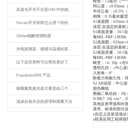
楔形：≤5弧分（**
同心度：±0.05m
高速光开关不仅是OXC中的核心器件，它还广泛应用于这些领域
半径公差：±0.5%
倒角：0.35毫米腿宽
S1表面图：633nm<λ/ 
Sercalo开关矩阵怎么用？轻松实现光路智能切换
涂层;在选定的基材
S1表面质量：10-5
iXblue铌酸锂调制器
每MIL-PRF-13830
S2表面图：633nm<λ/ 
涂层;在选定的基材
光电探测器：烟感与温感的双重角色
S2表面质量：10-5
每MIL-PRF-1383
以下这些资料可以帮您更好了解偏振分析仪
畸变：<λ/ 10p -v在6
透明孔径：≥中心直
入射角：0°
FraunhoferHHI 产品
附着力和耐久性：符合M
S2 AR涂层：中心波长
稳频氦氖激光器主要是由三个部分组成
损伤阈值:
熔融二氧化硅：20j /cm
N-BK7: 10j /cm?，20
浅谈自相关仪的原理和测量方法
其他反射率值和衬
请求。标准的部分反
x自定义反射选项从1
x联系应用工程师获