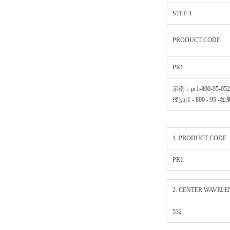
STEP-1
PRODUCT CODE
PR1
示例：pr1-800-95-0525
径);pr1 - 800 - 95 
1. PRODUCT CODE
PR1
2. CENTER WAVELE
532