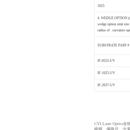
1025
4. WEDGE OPTION (f
wedge option omit size
radius of curvature op
SUBSTRATE PART #
IF-0525-UV
IF-1025-UV
IF-2037-UV
CVI Laser Optic
棱镜、偏振片、分