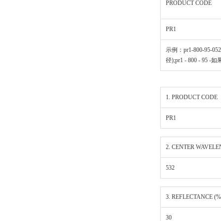
PRODUCT CODE
PR1
示例：pr1-800-95-0525
径);pr1 - 800 - 95 
1. PRODUCT CODE
PR1
2. CENTER WAVELE
532
3. REFLECTANCE (%
30