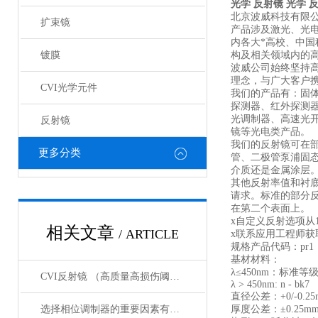
光学 反射镜
光学 
北京波威科技有限
扩束镜
产品涉及激光、光
内各大*高校、中
镀膜
构及相关领域内的
波威公司始终坚持
理念，与广大客户携
CVI光学元件
我们的产品有：固
探测器、红外探测
光调制器、高速光
反射镜
镜等光电类产品。
我们的反射镜可在部
更多分类
管、二极管泵浦固
介质还是金属涂层
其他反射率值和衬
请求。标准的部分
在第二个表面上。
x自定义反射选项从1
相关文章
/ ARTICLE
x联系应用工程师获
规格产品代码：pr1
基材材料：
λ≤450nm：标准等
CVI反射镜 （高质量高损伤阈值反射镜）产品介绍
λ > 450nm: n - bk7
直径公差：+0/-0.25
选择相位调制器的重要因素有哪些？你清楚吗？
厚度公差：±0.25m