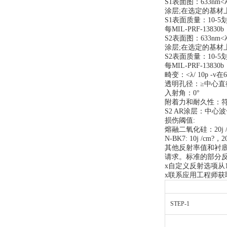
S1表面图：633nm<λ/ 
涂层;在选定的基材
S1表面质量：10-5
每MIL-PRF-13830
S2表面图：633nm<λ/ 
涂层;在选定的基材
S2表面质量：10-5
每MIL-PRF-1383
畸变：<λ/ 10p -v在6
透明孔径：≥中心直
入射角：0°
附着力和耐久性：符合M
S2 AR涂层：中心波长
损伤阈值:
熔融二氧化硅：20j /cm
N-BK7: 10j /cm?，20
其他反射率值和衬
请求。标准的部分反
x自定义反射选项从1
x联系应用工程师获
STEP-1