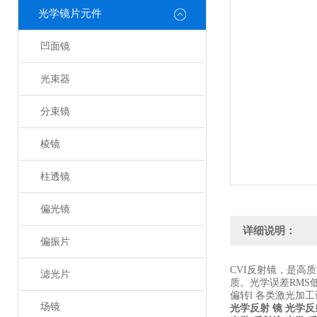
光学镜片元件
凹面镜
光束器
分束镜
棱镜
柱透镜
偏光镜
详细说明：
偏振片
CVI反射镜，是高
滤光片
质。光学误差RMS
偏转l 各类激光加
场镜
光学反射 镜
光学反