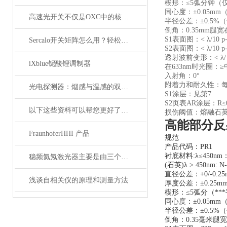
楔形：≤5弧分钟（
同心度：±0.05m
高速光开关不仅是OXC中的核心器件，它还广泛应用于这些领域
半径公差：±0.5%
倒角：0.35mm腿宽
S1表面图：< λ/10 
Sercalo开关矩阵怎么用？轻松实现光路智能切换
S2表面图：< λ/10 
透射波前变形：< λ/ 1
iXblue铌酸锂调制器
在633nm时光圈：
入射角：0°
附着力和耐久性：每MIL
光电探测器：烟感与温感的双重角色
S1涂层：见第7
S2页表AR涂层：R≤
以下这些资料可以帮您更好了解偏振分析仪
损伤阈值：熔融石英：20 J/
高能部分反
FraunhoferHHI 产品
规范
产品代码：PR1
衬底材料:λ≤450nm：
稳频氦氖激光器主要是由三个部分组成
(石英)λ > 450nm: N
直径公差：+0/-0.25
浅谈自相关仪的原理和测量方法
厚度公差：±0.25m
楔形：≤5弧分（**
同心度：±0.05m
半径公差：±0.5%
倒角：0.35毫米腿宽